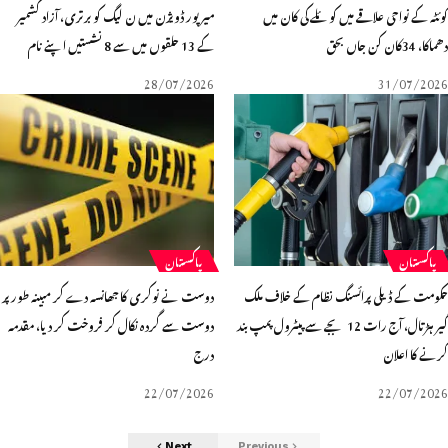
ٹہ کے نواحی علاقے میں کوئلے کی کان میں
میرپور ڈویژن میں ن لیگ کو برتری، آزاد کشمیر
34کان کن جاں بحق
کے 13 حلقوں میں سے 8 نشستیں اپنے نام
28/07/2026
31/07/20
پاکستان
پاکستان
ومت کے ڈیلی پرائسنگ نظام کے خلاف ملک
دوست نے نوکری کا جھانسہ دے کر مبینہ طور پر
گیر ہڑتال، آج رات 12 بجے سے پیٹرول پمپ بند
دوست سے گردہ نکال کر فروخت کر دیا، مقدمہ
نے کا اعلان
درج
22/07/2026
22/07/20
Next
Previous