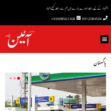
اشتہار کے لیے رابطہ
ہمارے بارے میں
ہم سے رابطہ کیجئے
اخبار
93008563368+
0912584506
پاکستان