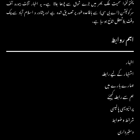
پختونخوا سمیت ملک بھر میں بڑے شوق سے پڑھا جاتا ہے۔ یہ اخبار آڈٹ بیورو آف
سرکولیشن (اے بی سی) سے باقاعدہ طور پر تصدیق شدہ ہے اور پشاور و اسلام آباد سے بیک
وقت بلاتعطل شائع ہو رہا ہے،
اہم روابط
اخبار
اشتہار کے لیے رابطہ
ہمارے بارے میں
ہم سے رابطہ کیجئے
پرائیویسی پالیسی
شرائط و ضوابط
دستبرداری