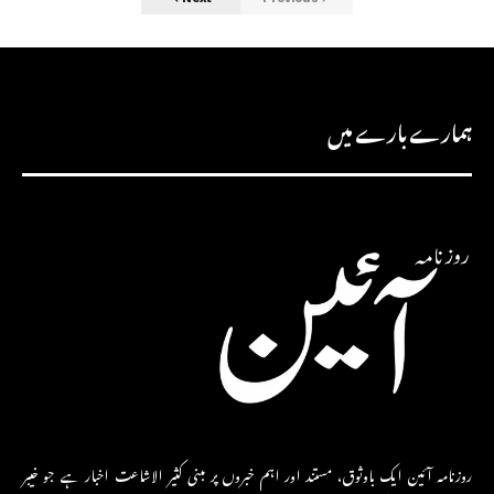
ہمارے بارے میں
روزنامہ آئین ایک باوثوق، مستند اور اہم خبروں پر مبنی کثیر الاشاعت اخبار ہے جو خیبر