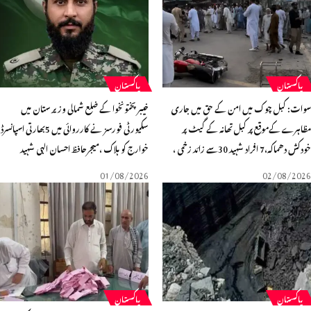
پاکستان
پاکستان
ات: کبل چوک میں امن کے حق میں جاری
خیبرپختونخوا کے ضلع شمالی وزیر ستان میں
اہرے کےموقع پر کبل تھانہ کے گیٹ پر
سکیورٹی فورسز نے کارروائی میں 5بھارتی اسپانسرڈ
ھماکہ،7 افراد شہید 30سے زائد زخمی ،
خوارج کو ہلاک ،میجرحافظ احسان الہی شہید
01/08/2026
02/08/20
پاکستان
پاکستان