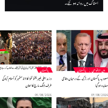
اسٹاک میں روانہ ہوگئے۔
بین الاقوامی
پاکستان
پاکستان
دیہ، پاکستان اور ترکیہ کے درمیان دفاعی
وزیر اعلی خیبر پختونخوا کا 27 ستمبر کو آسلام آباد کی
ہدہ ہوگیا
طرف لانگ مارچ کا اعلان
05/08/2026
07/08/20