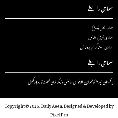
سماجی رابطے
ہمارا فیس بک پیج
ہماری ٹویٹر پروفائل
ہماری انسٹاگرام پروفائل
سماجی رابطے
پاکستان
خیبرپختونخوا
بین الاقوامی
سائنس و ٹیکنالوجی
صحت
کاروبار
کھیل
Copyright © 2026, Daily Aeen. Designed & Developed by
Pixel Pro