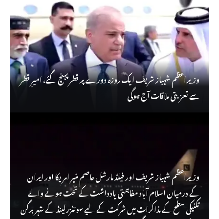
وزیراعظم شہباز شریف ایک روزہ دورے پر قطر پہنچ گئے، امیرِ قطر
سے تعزیتی ملاقات آج ہوگی
وزیراعظم شہباز شریف اور فیلڈ مارشل عاصم منیر امریکا اور ایران
کے درمیان اسلام آباد مفاہمتی یادداشت کے تحت ہونے والے
تکنیکی سطح کے مذاکرات میں شرکت کے لیے سوئٹزرلینڈ کے شہر برگن