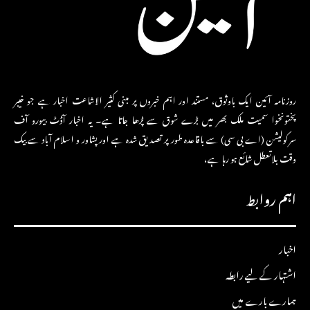
روزنامہ آئین ایک باوثوق، مستند اور اہم خبروں پر مبنی کثیر الاشاعت اخبار ہے جو خیبر
پختونخوا سمیت ملک بھر میں بڑے شوق سے پڑھا جاتا ہے۔ یہ اخبار آڈٹ بیورو آف
سرکولیشن (اے بی سی) سے باقاعدہ طور پر تصدیق شدہ ہے اور پشاور و اسلام آباد سے بیک
وقت بلاتعطل شائع ہو رہا ہے،
اہم روابط
اخبار
اشتہار کے لیے رابطہ
ہمارے بارے میں