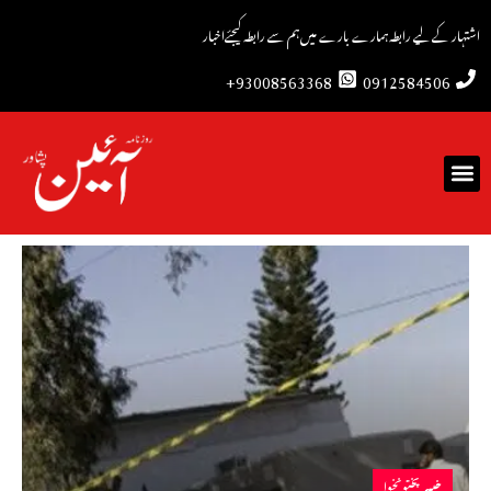
اشتہار کے لیے رابطہ
ہمارے بارے میں
ہم سے رابطہ کیجئے
اخبار
93008563368+
0912584506
خیبرپختونخوا