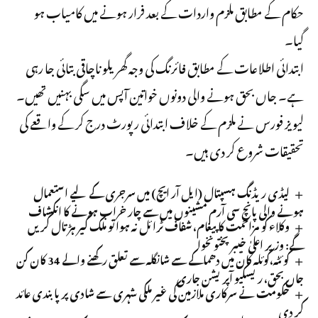
حکام کے مطابق ملزم واردات کے بعد فرار ہونے میں کامیاب ہو
گیا۔
ابتدائی اطلاعات کے مطابق فائرنگ کی وجہ گھریلو ناچاقی بتائی جا رہی
ہے۔ جاں بحق ہونے والی دونوں خواتین آپس میں سگی بہنیں تھیں۔
لیویز فورس نے ملزم کے خلاف ابتدائی رپورٹ درج کر کے واقعے کی
تحقیقات شروع کر دی ہیں۔
لیڈی ریڈنگ ہسپتال (ایل آر ایچ) میں سرجری کے لیے استعمال
ہونے والی پانچ سی آرم مشینوں میں سے چار خراب ہونے کا انکشاف
وکلاء کو مزاحمت کا پیغام، شفاف ٹرائل نہ ہوا تو ملک گیر ہڑتال کریں
گے: وزیر اعلیٰ خیبرپختونخوا
کوئٹہ،کوئلہ کان میں دھماکے سے شانگلہ سے تعلق رکھنے والے 34 کان کن
جاں بحق، ریسکیو آپریشن جاری
حکومت نے سرکاری ملازمین کی غیر ملکی شہری سے شادی پر پابندی عائد
کر دی