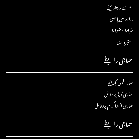
ہم سے رابطہ کیجئے
پرائیویسی پالیسی
شرائط و ضوابط
دستبرداری
سماجی رابطے
ہمارا فیس بک پیج
ہماری ٹویٹر پروفائل
ہماری انسٹاگرام پروفائل
سماجی رابطے