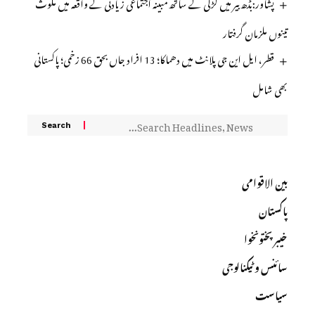
پشاور:بڈھ بیر میں لڑکی کے ساتھ مبینہ اجتماعی زیادتی کے واقعہ میں ملوث
تینوں ملزمان گرفتار
قطر، ایل این جی پلانٹ میں دھماکا؛ 13 افراد جاں بحق 66 زخمی؛ پاکستانی
بھی شامل
بین الاقوامی
پاکستان
خیبرپختونخوا
سائنس و ٹیکنالوجی
سیاست