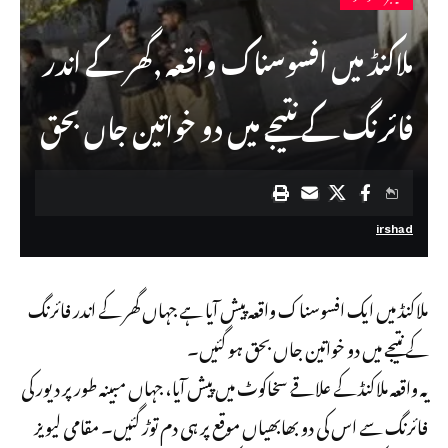
ملاکنڈ میں افسوسناک واقعہ ,گھر کے اندر
فائرنگ کے نتیجے میں دو خواتین جاں بحق
irshad
ملاکنڈ میں ایک افسوسناک واقعہ پیش آیا ہے جہاں گھر کے اندر فائرنگ
کے نتیجے میں دو خواتین جاں بحق ہو گئیں۔
یہ واقعہ ملاکنڈ کے علاقے سخاکوٹ میں پیش آیا، جہاں مبینہ طور پر دیور کی
فائرنگ سے اس کی دو بھابھیاں موقع پر ہی دم توڑ گئیں۔ مقامی لیویز