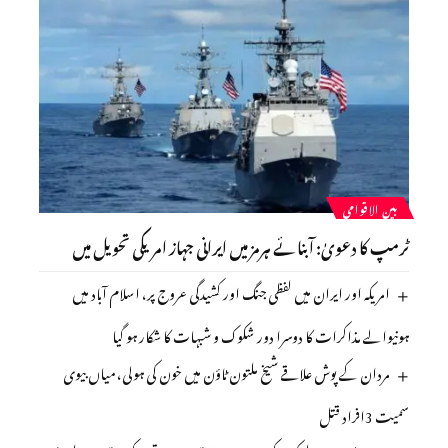
بین الاقوامی
ٹرمپ کا دعویٰ: آبنائے ہرمز میں ایرانی جہاز امریکی تحویل میں
امریکہ اور ایران میں لفظی جنگ اور کشیدگی عروج پر، اسلام آباد میں
ہونیوالے مذاکرات کا دوسرا دور شکوک و شبہات کا شکار ہو گیا
مردان کے پوش علاقے شیخ ملتون ٹاؤن میں خون کی ہولی، میاں بیوی
سمیت 3افراد قتل