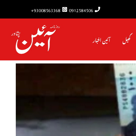
93008563368+
0912584506
کھیل
آئین اخبار