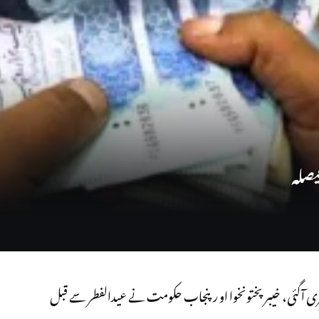
یصلہ
ی آگئی، خیبرپختونخوا او رپنجاب حکومت نے عیدالفطر سے قبل