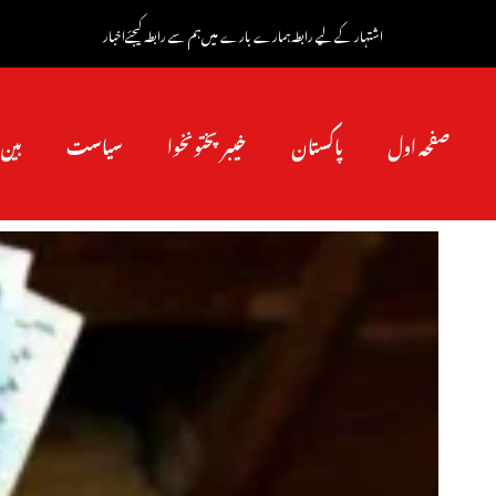
اشتہار کے لیے رابطہ
ہمارے بارے میں
ہم سے رابطہ کیجئے
اخبار
صفحہ اول
پاکستان
خیبرپختونخوا
سیاست
بین 