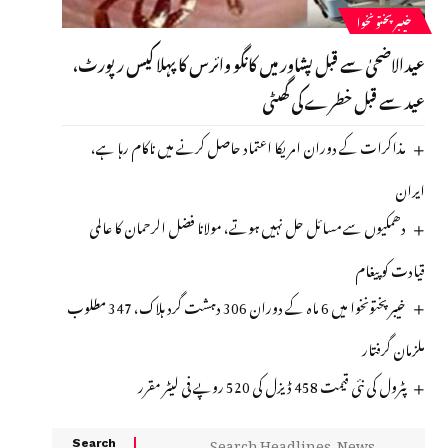
خیبرپختونخوا
عیدالاضحیٰ سے قبل پشاور میں کانگو وائرس کا پہلا کیس رپورٹ،
عید سے قبل خطرے کی گھںٹی
مذاکرات کے دوران امریکا اعتماد حاصل کرنے میں ناکام رہا ہے،
ایران
دھمکیوں سے مسائل حل نہیں ہوتے، مولانا فضل الرحمان کا عالمی
قیادت کو پیغام
خیبرپختونخوا میں 6 ماہ کے دوران 306 دہشت گرد ہلاک، 347 مطلوب
ملزمان گرفتار
پٹرول کی نئی قیمت 458 ڈیزل کی 520 روپے فی لیٹر مقرر