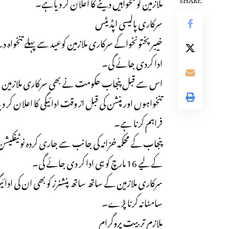
ملازمین کو تنخواہیں دینے کا اعلان کر دیاہے۔
سرکاری پالیسی اپڈیٹس
ادا کردی جائے گی۔
اس سے قبل پنجاب حکومت نے بھی سرکاری ملازمین او
تنخواہوں اور پنشن کی قبل از وقت ادائیگی کا اعلان کر د
فراہم کرنا ہے۔
پنجاب کے محکمہ خزانہ کی جانب سے جاری کردہ نوٹیفکیشن میں
کے لیے 16 مارچ کو ہی ادا کر دی جائے گی۔
سامنا نہ کرنا پڑے۔
ملازم تربیت پروگرام