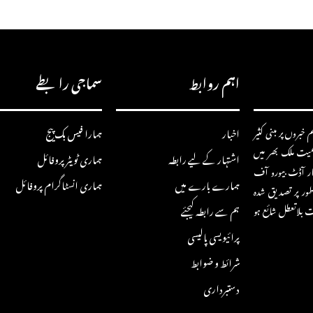
اہم روابط
سماجی رابطے
خبروں پر مبنی کثیر
اخبار
ہمارا فیس بک پیج
سمیت ملک بھر میں
اشتہار کے لیے رابطہ
ہماری ٹویٹر پروفائل
ار آڈٹ بیورو آف
ہمارے بارے میں
ہماری انسٹاگرام پروفائل
ور پر تصدیق شدہ
ہم سے رابطہ کیجئے
ت بلاتعطل شائع ہو
پرائیویسی پالیسی
شرائط و ضوابط
دستبرداری