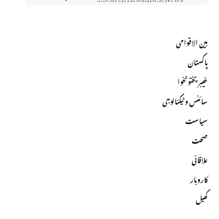
بین الاقوامی
پاکستان
خیبرپختونخوا
سائنس و ٹیکنالوجی
سیاست
صحت
علاقائی
کاروبار
کھیل