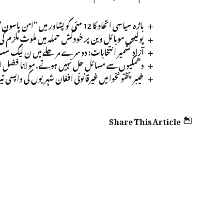
باڑہ سیاسی اتحاد کا 12 مئی کو پشاور میں “امن پاسون” کا اعلان
پولیس موبائل وین پر خودکش حملہ میں ملوث ملزم
آزاد کشمیر انتخابات: دوسرے مرحلے میں ن لیگ سب سے آگے، 14 نش
دھمکیوں سے مسائل حل نہیں ہوتے، مولانا فضل الرحم
خیبرپختونخوا میں غیرقانونی افغان شہریوں کی واپسی تیز، 45 دن کی ڈیڈ لائن مق
Share This Article