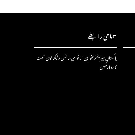
سماجی رابطے
پاکستان
خیبرپختونخوا
بین الاقوامی
سائنس و ٹیکنالوجی
صحت
کاروبار
کھیل