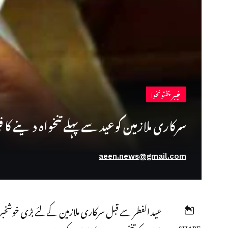
خیبرپختونخوا
سرکاری ملازمین کوعید سے پہلے تنخواہ دینے کا ف
aeen.news@gmail.com
عید الفطر سے قبل سرکاری ملازمین کےلئے بڑی خوشخبر
SHARE