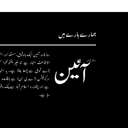
ہمارے بارے میں
روزنامہ آئین ایک باوثوق، مستند اور اہم 
الاشاعت اخبار ہے جو خیبر پختونخوا 
بڑے شوق سے پڑھا جاتا ہے۔ یہ اخب
سرکولیشن (اے بی سی) سے باقاعدہ ط
ہے اور پشاور و اسلام آباد سے بیک وق
رہا ہے،