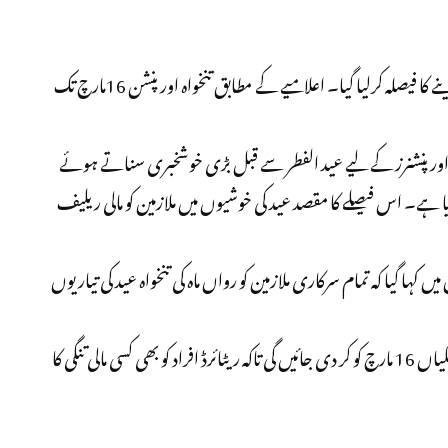
خیبرپختونخواکے سرکاری ملازمین کوعید سے پہلے تنخواہ دینے کا فیصلہ کرلیا گیا۔ اعلامیے کے مطابق تنخواہ اور پنشن 16مارچ تک
ر پنشنرز کے لیے عید الفطر سے قبل بڑی خوشخبری سناتے ہوئے
یا ہے۔ اس فیصلے کا مقصد عید کی خوشیوں میں ملازمین کو مالی ریلیف
 کہا گیا کہ تمام سرکاری ملازمین کو رواں ماہ کی تنخواہ عید کی تیاریوں
سرکاری ملازمین کے ساتھ ساتھ پنشنرز کو بھی ان کی ادائیگیاں 16 مارچ کو کر دی جائیں گی تاکہ ریٹائرڈ افراد کو بھی کسی مالی تنگی کا