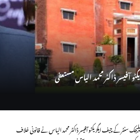
کٹو آفیسر ڈاکٹر محمد الیاس مستعفی
لیجک سنٹر کے چیف ایگزیکٹو آفیسر ڈاکٹر محمد الیاس نے قانونی خلاف