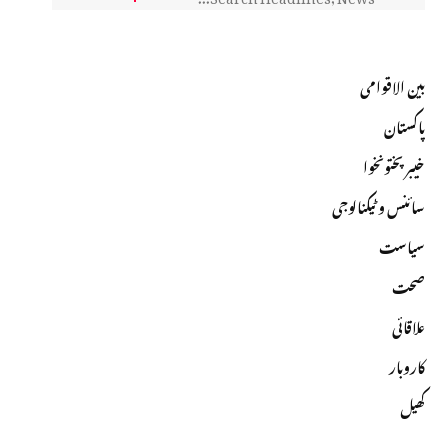
بین الاقوامی
پاکستان
خیبرپختونخوا
سائنس و ٹیکنالوجی
سیاست
صحت
علاقائی
کاروبار
کھیل