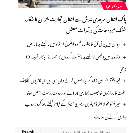
خیبرپختونخوا
پاک افغان سرحدی بندش سے افغان تجارت بحران کا شکار،
خشک میوہ جات کی برآمدات معطل
مردان میں پی ٹی آئی کا جلسہ، محمود اچکزئی اعتماد میں نہ لینے پر ناراض
لوئر دیر میں پولیس قافلے پر دہشت گردوں کا حملہ، 2 اہلکار شہید، 19
زخمی
خیبر پختو نخوا میں زائد کرایہ وصول کرنے والی سی این جی گاڑیوں کیخلاف
سخت کاروائیوں کا فیصلہ، بھاری جرمانے اور روٹ پرمٹ معطل ہوگا
خیبر پختونخوا: انٹر ڈسپلنری ریسرچ سینٹر کے قیام کیلئے 50 کروڑ روپے
جاری کرنے کی ہدایت