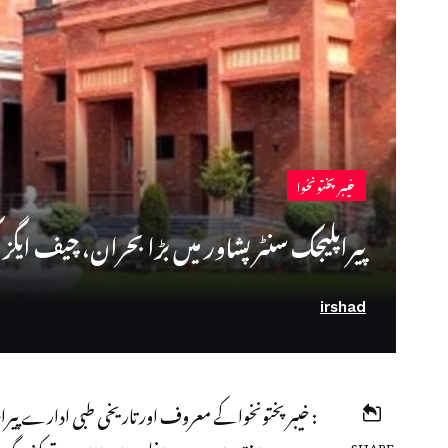
خیبرپختونخوا
پیراپلیجک سنٹر پشاور میں بڑا بحران، چیف ایگزی
irshad
: خیبر پختونخوا کے معروف اور تاریخی طبی ادارے پیراپ
SHARE