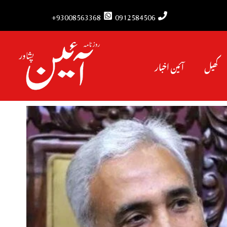
93008563368+
0912584506
کھیل
آئین اخبار