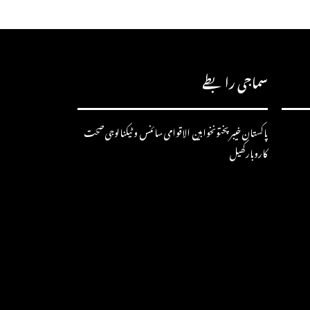
سماجی رابطے
پاکستان
خیبرپختونخوا
بین الاقوامی
سائنس و ٹیکنالوجی
صحت
کاروبار
کھیل