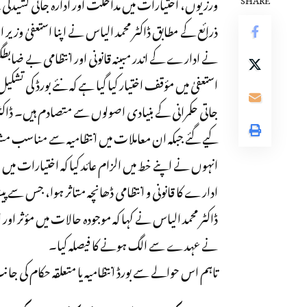
ورزیوں، اختیارات میں مداخلت اور ادارہ جاتی کشید
ذرائع کے مطابق ڈاکٹر محمد الیاس نے اپنا استعفیٰ وزیر ا
نے ادارے کے اندر مبینہ قانونی اور انتظامی بے ضابطگ
جاتی حکمرانی کے بنیادی اصولوں سے متصادم ہیں۔ ڈاکٹر م
کیے گئے جبکہ ان معاملات میں انتظامیہ سے مناسب م
انہوں نے اپنے خط میں الزام عائد کیا کہ اختیارات می
ادارے کا قانونی و انتظامی ڈھانچہ متاثر ہوا، جس سے پ
ڈاکٹر محمد الیاس نے کہا کہ موجودہ حالات میں مؤثر اور
نے عہدے سے الگ ہونے کا فیصلہ کیا۔
تاہم اس حوالے سے بورڈ انتظامیہ یا متعلقہ حکام کی جا