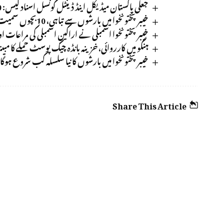
جعلی پاکستان میڈیکل اینڈ ڈینٹل کونسل اسناد کیس: 30 سے زائد ڈاکٹرز طلب، آج اہم سماعت
خیبرپختونخوا میں بارشوں سے تباہی، 10بچوں سمیت 12افراد جاں بحق، 47زخمی
خیبرپختونخوا اسمبلی نے اراکینِ اسمبلی کی مراعات ا
ہنگو میں کارروائی، خزینہ بانڈہ چیک پوسٹ حملے کا مبینہ 
خیبرپختونخوا میں بارشوں کا نیا سلسلہ کب شروع ہوگا
Share This Article