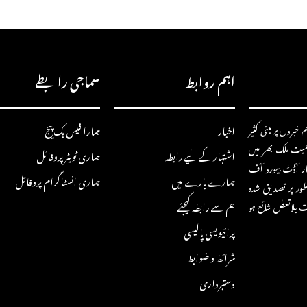
اہم روابط
سماجی رابطے
خبروں پر مبنی کثیر
اخبار
ہمارا فیس بک پیج
سمیت ملک بھر میں
اشتہار کے لیے رابطہ
ہماری ٹویٹر پروفائل
ار آڈٹ بیورو آف
ہمارے بارے میں
ہماری انسٹاگرام پروفائل
ور پر تصدیق شدہ
ہم سے رابطہ کیجئے
ت بلاتعطل شائع ہو
پرائیویسی پالیسی
شرائط و ضوابط
دستبرداری