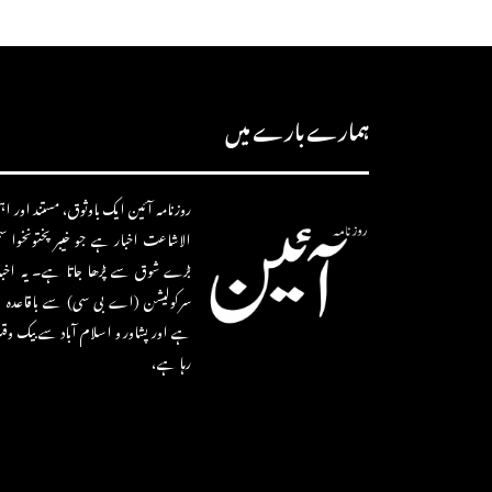
ہمارے بارے میں
روزنامہ آئین ایک باوثوق، مستند اور اہم 
الاشاعت اخبار ہے جو خیبر پختونخوا 
بڑے شوق سے پڑھا جاتا ہے۔ یہ اخب
سرکولیشن (اے بی سی) سے باقاعدہ ط
ہے اور پشاور و اسلام آباد سے بیک وق
رہا ہے،