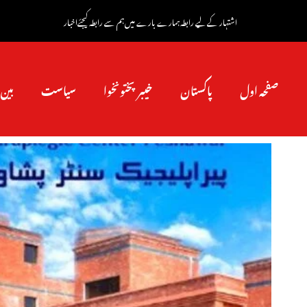
اشتہار کے لیے رابطہ
ہمارے بارے میں
ہم سے رابطہ کیجئے
اخبار
صفحہ اول
پاکستان
خیبرپختونخوا
سیاست
بین 