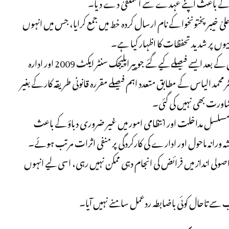
گی کے باعث اپنے عہدے سے استعفیٰ دے دیا۔
علیٰ خیبر پختونخوا کے نام ارسال کردہ خط میں جمع کرایا، جس میں انہوں
یوں پر شدید تحفظات کا اظہار کیا ہے۔
استعفیٰ میں مؤقف اختیار کیا گیا ہے کہ نئے بورڈ کی تشکیل کے بعد ایسے فیصلے کیے گئے جو پیراپلیجک سنٹر ایکٹ 2009 اور ادارہ
حمد الیاس کے مطابق متعدد اہم فیصلے مقررہ قانونی طریقہ کار کے بغیر
شاورت بھی نہیں کی گئی۔
ں مسلسل مداخلت اور انتظامی امور میں غیر ضروری دباؤ کے باعث
یشہ ورانہ ماحول اور ادارے کی کارکردگی پر منفی اثرات مرتب ہوئے۔
 اصولی انداز میں فرائض کی انجام دہی ممکن نہیں رہی، اسی لیے انہوں
نب سے تاحال کوئی باضابطہ ردعمل سامنے نہیں آیا۔