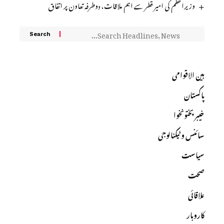
وزیراعظم کی امیر قطر سے اہم ملاقات، دوطرفہ تعاون پر اتفاق
بین الاقوامی
پاکستان
خیبرپختونخوا
سائنس و ٹیکنالوجی
سیاست
صحت
علاقائی
کاروبار