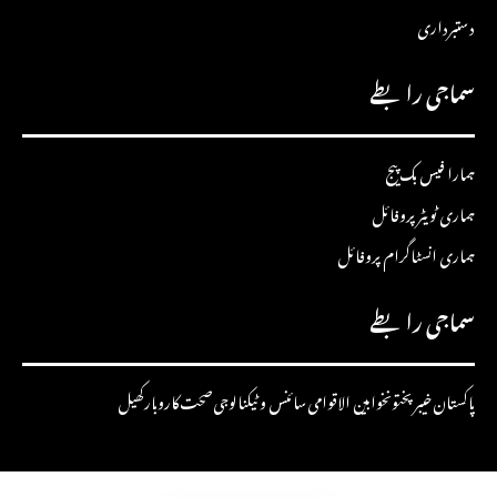
دستبرداری
سماجی رابطے
ہمارا فیس بک پیج
ہماری ٹویٹر پروفائل
ہماری انسٹاگرام پروفائل
سماجی رابطے
پاکستان
خیبرپختونخوا
بین الاقوامی
سائنس و ٹیکنالوجی
صحت
کاروبار
کھیل