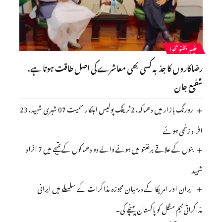
خیبرپختونخوا
رضاکاروں کا جذبہ کسی بھی معاشرے کی اصل طاقت ہوتا ہے،
شفیع جان
رورنگ بازار میں دھماکہ، 2 ٹریفک پولیس اہلکار سمیت 07 شہری شہید، 23
افراد زخمی ہوئے
بنوں کے علاقے برغنتو میں ہونے والے دو دھماکوں کے نتیجے میں 7 افراد
شہید
ایران اور امریکا کے درمیان مجوزہ مذاکرات کے سلسلے میں ایرانی
مذاکراتی ٹیم منگل کو پاکستان پہنچے گی۔