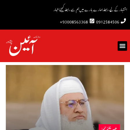
اشتہار کے لیے رابطہ
ہمارے بارے میں
ہم سے رابطہ کیجئے
اخبار
93008563368+
0912584506
خیبرپختونخوا