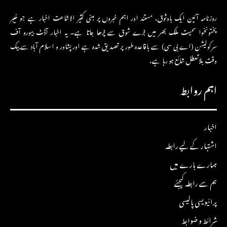
روزنامہ آئین ایک باوثوق، مستند اور اہم خبروں پر مبنی کثیر الاشاعت اخبار ہے جو خیبر
پختونخوا سمیت ملک بھر میں بڑے شوق سے پڑھا جاتا ہے۔ یہ اخبار آڈٹ بیورو آف
سرکولیشن (اے بی سی) سے باقاعدہ طور پر تصدیق شدہ ہے اور پشاور و اسلام آباد سے بیک
وقت بلاتعطل شائع ہو رہا ہے،
اہم روابط
اخبار
اشتہار کے لیے رابطہ
ہمارے بارے میں
ہم سے رابطہ کیجئے
پرائیویسی پالیسی
شرائط و ضوابط