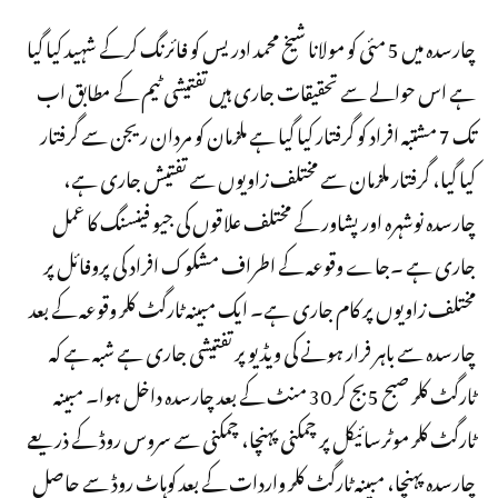
چارسدہ میں 5 مئی کو مولانا شیخ محمد ادریس کو فائرنگ کرکے شہید کیا گیا
ہے اس حوالے سے تحقیقات جاری ہیں تفتیشی ٹیم کے مطابق اب
تک 7 مشتبہ افراد کو گرفتار کیا گیا ہے ملزمان کو مردان ریجن سے گرفتار
کیا گیا، گرفتار ملزمان سے مختلف زاویوں سے تفتیش جاری ہے،
چارسدہ نوشہرہ اور پشاور کے مختلف علاقوں کی جیو فینسنگ کا عمل
جاری ہے ۔جاے وقوعہ کے اطراف مشکوک افراد کی پروفائل پر
مختلف زاویوں پر کام جاری ہے۔ ایک مبینہ ٹارگٹ کلر وقوعہ کے بعد
چارسدہ سے باہر فرار ہونے کی ویڈیو پر تفتیشی جاری ہے شبہ ہے کہ
ٹارگٹ کلر صبح 5 بج کر 30 منٹ کے بعد چارسدہ داخل ہوا۔ مبینہ
ٹارگٹ کلر موٹرسائیکل پر چمکنی پہنچا، چمکنی سے سروس روڈ کے ذریعے
چارسدہ پہنچا، مبینہ ٹارگٹ کلر واردات کے بعد کوہاٹ روڈ سے حاصل