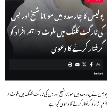
پولیس کا چارسدہ میں مولانا شیخ ادریس
کی ٹارگٹ کلنگ میں ملوث 7 اہم افراد کو
گرفتار کرنے کا دعوی
irshad
پولیس نے چارسدہ میں مولانا شیخ ادریس کی ٹارگٹ کلنگ میں ملوث 7
اہم افراد کو گرفتار کرنے کا دعوی کیا ہے