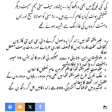
کی گئی فوٹیج میں بھی دیکھا گیا ،۔پشاور سیف سٹی ٹیم سمیت دیگر
تفتیشی یونٹ کیا پر کام کررہے ہیں۔:5 مئی کو مولانا شیخ ادریس
دہشت گردوں کی فائرنگ سے شہید ہوئے تھے
خیبر پختو نخوا میں زائد کرایہ وصول کرنے والی سی این جی گاڑیوں
کیخلاف سخت کاروائیوں کا فیصلہ، بھاری جرمانے اور روٹ پرمٹ معطل
ہوگا
بلوچستان: این-25 ہائی وے پر سیکیورٹی فورسز کا آپریشن، 19 مبینہ
دہشت گرد ہلاک، 11 اہلکار شہید
حکومتِ خیبر پختونخوا کا یکم محرم پر عام تعطیل کا اعلان
ملک بھر کی طرح خیبر پختونخوا میں بھی یوم مزدور ریلیاں، مزدوروں کے
حقوق اور تحفظ کا مطالبہ
نوشہرہ میں خوفناک آتشزدگی، 200سے زائد دکانیں جل کر راکھ بن گئے