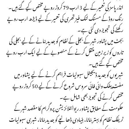
انڈر پاسز کی تعمیر کے لیے 3 ارب 79 کروڑ روپے مختص کیے گئے ہیں۔
رنگ روڈ کے مسنگ لنک فیز تھری کی تعمیر کے لیے ڈیڑھ ارب روپے
رکھنے کی تجویز دی گئی ہے۔
بجٹ میں پشاور شہر کے بجلی کے نظام کو جدید بنانے کے لیے بجلی کی
تاروں کو زیر زمین منتقل کرنے کے منصوبے کے لیے ایک ارب روپے
مختص کیے گئے ہیں۔
شہریوں کو جدید ڈیجیٹل سہولیات فراہم کرنے کے لیے پشاور میں
مفت پبلک وائی فائی سروس شروع کرنے کے لیے 50 کروڑ روپے
مختص کرنے کی تجویز بھی شامل ہے۔
حکومت کے مطابق پشاور ریوائٹلائزیشن پروگرام کا مقصد شہر کے
ٹریفک نظام کو بہتر بنانا، بنیادی ڈھانچے کو جدید بنانا، شہری سہولیات