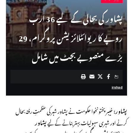
پشاور کی بحالی کے لیے 36 ارب
روپے کا ریوائٹلائزیشن پروگرام، 29
بڑے منصوبے بجٹ میں شامل
irshad
پشاور:
خیبرپختونخوا حکومت نے پشاور شہر کی عظمتِ رفتہ بحال
کرنے اور شہری سہولیات بہتر بنانے کے لیے
پشاور