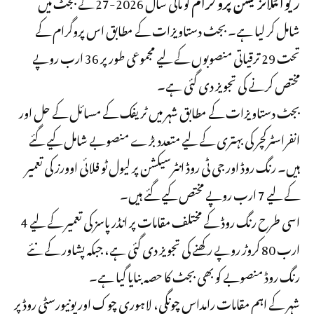
ریوائٹلائزیشن پروگرام
کو مالی سال 2026-27 کے بجٹ میں
شامل کر لیا ہے۔ بجٹ دستاویزات کے مطابق اس پروگرام کے
تحت 29 ترقیاتی منصوبوں کے لیے مجموعی طور پر 36 ارب روپے
مختص کرنے کی تجویز دی گئی ہے۔
بجٹ دستاویزات کے مطابق شہر میں ٹریفک کے مسائل کے حل اور
انفراسٹرکچر کی بہتری کے لیے متعدد بڑے منصوبے شامل کیے گئے
ہیں۔ رنگ روڈ اور جی ٹی روڈ انٹرسیکشن پر لیول ٹو فلائی اوورز کی تعمیر
کے لیے 7 ارب روپے مختص کیے گئے ہیں۔
اسی طرح رنگ روڈ کے مختلف مقامات پر انڈر پاسز کی تعمیر کے لیے 4
ارب 80 کروڑ روپے رکھنے کی تجویز دی گئی ہے، جبکہ پشاور کے نئے
رنگ روڈ منصوبے کو بھی بجٹ کا حصہ بنایا گیا ہے۔
شہر کے اہم مقامات رامداس چونگی، لاہوری چوک اور یونیورسٹی روڈ پر