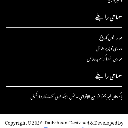
سماجی رابطے
ہمارا فیس بک پیج
ہماری ٹویٹر پروفائل
ہماری انسٹاگرام پروفائل
سماجی رابطے
پاکستان
خیبرپختونخوا
بین الاقوامی
سائنس و ٹیکنالوجی
صحت
کاروبار
کھیل
Copyright © 2026, Daily Aeen. Designed & Developed by