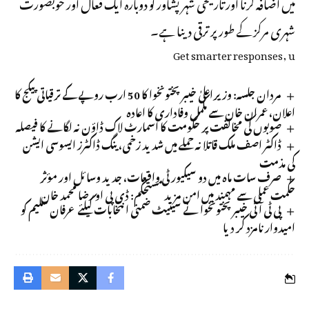
میں اضافہ کرنا اور تاریخی شہر پشاور کو دوبارہ ایک فعال اور خوبصورت
شہری مرکز کے طور پر ترقی دینا ہے۔
Get smarter responses, u
مردان جلسہ: وزیراعلیٰ خیبرپختونخوا کا 50 ارب روپے کے ترقیاتی پیکج کا
اعلان، عمران خان سے مکمل وفاداری کا اعادہ
صوبوں کی مخالفت پر حکومت کا اسمارٹ لاک ڈاؤن نہ لگانے کا فیصلہ
ڈاکٹر اصف ملک قاتلانہ حملے میں شدید زخمی، ینگ ڈاکٹرز ایسوسی ایشن
کی مذمت
صرف سات ماہ میں دو سیکیورٹی واقعات، جدید وسائل اور مؤثر
حکمت عملی سے مہمند میں امن مزید مستحکم: ڈی پی او رضا محمد خان
پی ٹی آئی خیبرپختونخوا نے سینیٹ ضمنی انتخابات کیلئے عرفان سلیم کو
امیدوار نامزد کر دیا