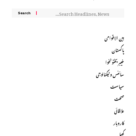
بین الاقوامی
پاکستان
خیبرپختونخوا
سائنس و ٹیکنالوجی
سیاست
صحت
علاقائی
کاروبار
کھیل