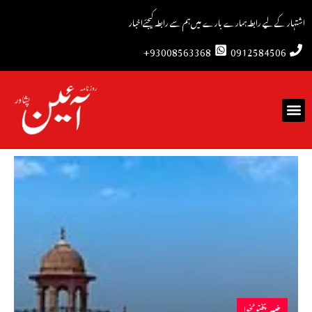
اشتہار کے لیے رابطہ
ہمارے بارے میں
ہم سے رابطہ کیجئے
اخبار
93008563368+
0912584506
خیبرپختونخوا