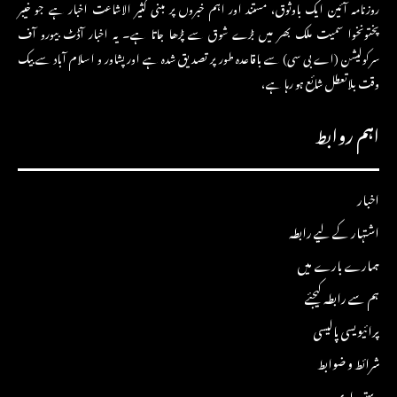
روزنامہ آئین ایک باوثوق، مستند اور اہم خبروں پر مبنی کثیر الاشاعت اخبار ہے جو خیبر
پختونخوا سمیت ملک بھر میں بڑے شوق سے پڑھا جاتا ہے۔ یہ اخبار آڈٹ بیورو آف
سرکولیشن (اے بی سی) سے باقاعدہ طور پر تصدیق شدہ ہے اور پشاور و اسلام آباد سے بیک
وقت بلاتعطل شائع ہو رہا ہے،
اہم روابط
اخبار
اشتہار کے لیے رابطہ
ہمارے بارے میں
ہم سے رابطہ کیجئے
پرائیویسی پالیسی
شرائط و ضوابط
دستبرداری