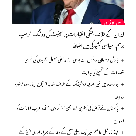
بین الاقوامی
ایران کے خلاف جنگی اختیارات پر سینیٹ کی ووٹنگ، ٹرمپ
برہم، سیاسی کشیدگی میں اضافہ
بارش و سیلابی ریلوں سے تباہی، وزیراعلیٰ سہیل آفریدی کی فوری
نقصانات کے تخمینے کی ہدایت
چارسدہ میں غیر اعلانیہ لوڈشیڈنگ کے خلاف شدید احتجاج، چارسدہ نوشہرہ
روڈ بند
پاکستان نے قرض کی آخری قسط بھی ادا کر دی، متحدہ عرب امارات کو
الوداع
فیلڈ مارشل عاصم منیر ایک اعلیٰ سطح کے وفد کے ہمراہ ایران پہنچ گئے