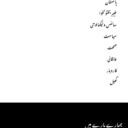
پاکستان
خیبرپختونخوا
سائنس و ٹیکنالوجی
سیاست
صحت
علاقائی
کاروبار
کھیل
ہمارے بارے میں