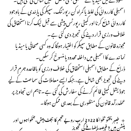
اسمبلی کارروائی کی غلط یا گمراہ کن رپورٹنگ، سپیکر کی پابندی کے باوجود
کارروائی شائع کرنا اور کمیٹی رپورٹس پیشی سے قبل لیک کرنا استحقاق کی
خلاف ورزی قرار دینے کی تجویز دی گئی ہے۔
مجوزہ قانون کے مطابق سپیکر کو اختیار ہوگا کہ وہ کسی صحافی یا میڈیا
نمائندے کا اسمبلی میں داخلہ محدود یا منسوخ کر سکیں۔
ذرائع کے مطابق اسمبلی استحقاق کی خلاف ورزی کو باقاعدہ جرم قرار
دینے کی تجویز بھی شامل ہے، جبکہ ایسے معاملات کی سماعت کے لیے
جوڈیشل کمیٹی قائم کرنے کی سفارش کی گئی ہے۔ تاہم ان تجاویز پر
عملدرآمد قانون کی منظوری کے بعد ہی ممکن ہوگا۔
خیبرپختونخوا کا 2122 ارب روپے حجم کا بجٹ پیش، تنخواہوں اور
پنشن میں 7 فیصد اضافے کی تجویز