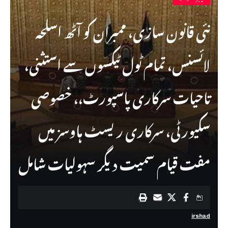
نئی قانون سازی، ممبران کو آٹھ اسلحہ
لائسنس، تمام ٹول ٹیکسوں سے استثنی،
تاحیات سرکاری پاسپورٹ،، خصوصی
سکیورٹی، سرکاری ریسٹ ہاوسز میں
مفت قیام سمیت دیگر سہولیات شامل
irshad