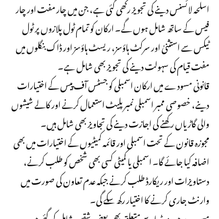
اسلحہ لائسنس دینے کی تجویز رکھی گئی ہے، جن میں چار مفت اور چار
فیس کے ساتھ شامل ہوں گے۔ ارکان کو تمام ٹول پلازوں پر ٹول
ٹیکس سے استثنیٰ اور سرکٹ ہاؤسز، ریسٹ ہاؤسز اور ڈاک بنگلوں میں
مفت قیام کی سہولت دینے کی تجویز بھی شامل ہے۔
قانونی مسودے میں ارکان اسمبلی کو جسٹس آف پیس کے اختیارات
دینے، خصوصی ممبر اسمبلی نمبر پلیٹ استعمال کرنے اور کالے شیشوں
والی گاڑیاں رکھنے کی اجازت دینے کی تجاویز بھی شامل ہیں۔
مجوزہ قانون کے تحت اسمبلی اور قائمہ کمیٹیوں کے اختیارات میں بھی
اضافہ کیا جائے گا۔ اسمبلی یا کمیٹی کسی بھی شخص کو طلب کرنے،
دستاویزات اور ریکارڈ طلب کرنے جبکہ عدم تعاون کی صورت میں
وارنٹ جاری کرنے کا اختیار رکھ سکے گی۔
مسودے میں میڈیا سے متعلق بھی بعض شقیں شامل کی گئی ہیں۔