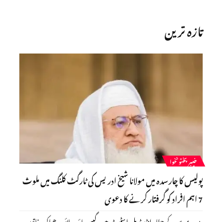
تازہ ترین
خیبرپختونخوا
پولیس کا چارسدہ میں مولانا شیخ ادریس کی ٹارگٹ کلنگ میں ملوث
7 اہم افراد کو گرفتار کرنے کا دعوی
ہری پور کے حطار انڈسٹریل اسٹیٹ میں گیس پائپ لائن دھماکھ, خاتون