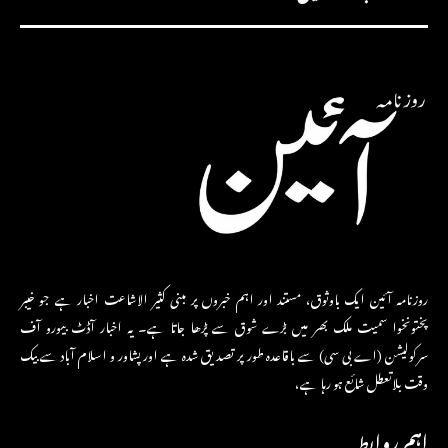
روزنامہ آئین ایک باوثوق، مستند اور اہم خبروں پر مبنی کثیر الاشاعت اخبار ہے جو خیبر
پختونخوا سمیت ملک بھر میں بڑے شوق سے پڑھا جاتا ہے۔ یہ اخبار آڈٹ بیورو آف
سرکولیشن (اے بی سی) سے باقاعدہ طور پر تصدیق شدہ ہے اور پشاور و اسلام آباد سے بیک
وقت بلاتعطل شائع ہو رہا ہے،
اہم روابط