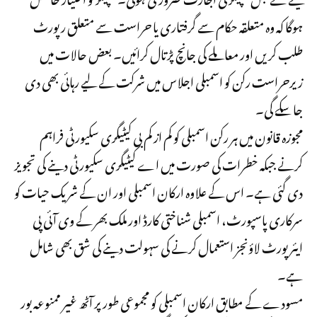
ہوگا کہ وہ متعلقہ حکام سے گرفتاری یا حراست سے متعلق رپورٹ
طلب کریں اور معاملے کی جانچ پڑتال کرائیں۔ بعض حالات میں
زیرحراست رکن کو اسمبلی اجلاس میں شرکت کے لیے رہائی بھی دی
جا سکے گی۔
مجوزہ قانون میں ہر رکن اسمبلی کو کم از کم بی کیٹیگری سکیورٹی فراہم
کرنے جبکہ خطرات کی صورت میں اے کیٹیگری سکیورٹی دینے کی تجویز
دی گئی ہے۔ اس کے علاوہ ارکان اسمبلی اور ان کے شریک حیات کو
سرکاری پاسپورٹ، اسمبلی شناختی کارڈ اور ملک بھر کے وی آئی پی
ایئرپورٹ لاؤنجز استعمال کرنے کی سہولت دینے کی شق بھی شامل
ہے۔
مسودے کے مطابق ارکان اسمبلی کو مجموعی طور پر آٹھ غیر ممنوعہ بور