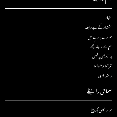
اخبار
اشتہار کے لیے رابطہ
ہمارے بارے میں
ہم سے رابطہ کیجئے
پرائیویسی پالیسی
شرائط و ضوابط
دستبرداری
سماجی رابطے
ہمارا فیس بک پیج