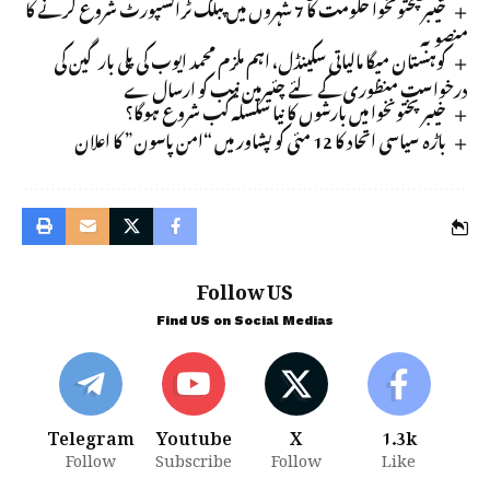
خیبر پختونخوا حکومت کا 7 شہروں میں پبلک ٹرانسپورٹ شروع کرنے کا
منصوبہ
کوہستان میگا مالیاتی سکینڈل، اہم ملزم محمد ایوب کی پلی بارگین کی
درخواست منظوری کے لئے چئیرمین نیب کو ارسال ے
خیبرپختونخوا میں بارشوں کا نیا سلسلہ کب شروع ہوگا؟
باڑہ سیاسی اتحاد کا 12 مئی کو پشاور میں “امن پاسون” کا اعلان
Follow US
Find US on Social Medias
Telegram
Youtube
X
1.3k
Follow
Subscribe
Follow
Like