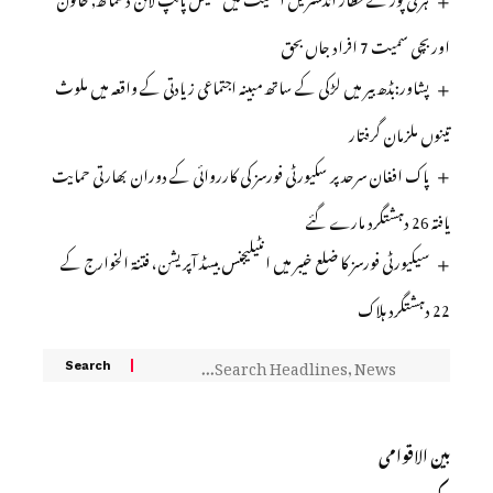
اور بچی سمیت 7 افراد جاں بحق
پشاور:بڈھ بیر میں لڑکی کے ساتھ مبینہ اجتماعی زیادتی کے واقعہ میں ملوث
تینوں ملزمان گرفتار
پاک افغان سرحد پر سکیورٹی فورسز کی کارروائی کے دوران بھارتی حمایت
یافتہ 26 دہشتگرد مارے گئے
سیکیورٹی فورسز کا ضلع خیبر میں انٹیلیجنس بیسڈ آپریشن، فتنۃ الخوارج کے
22 دہشتگرد ہلاک
بین الاقوامی