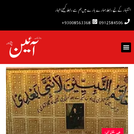
اشتہار کے لیے رابطہ
ہمارے بارے میں
ہم سے رابطہ کیجئے
اخبار
93008563368+
0912584506
خیبرپختونخوا