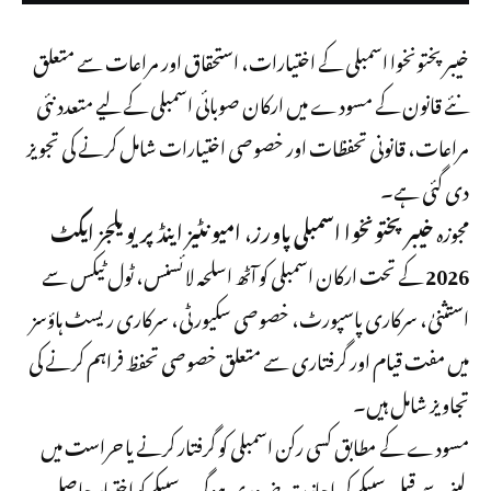
خیبرپختونخوا اسمبلی کے اختیارات، استحقاق اور مراعات سے متعلق
نئے قانون کے مسودے میں ارکان صوبائی اسمبلی کے لیے متعدد نئی
مراعات، قانونی تحفظات اور خصوصی اختیارات شامل کرنے کی تجویز
دی گئی ہے۔
مجوزہ
خیبرپختونخوا اسمبلی پاورز، امیونٹیز اینڈ پریویلجز ایکٹ
2026
کے تحت ارکان اسمبلی کو آٹھ اسلحہ لائسنس، ٹول ٹیکس سے
استثنیٰ، سرکاری پاسپورٹ، خصوصی سکیورٹی، سرکاری ریسٹ ہاؤسز
میں مفت قیام اور گرفتاری سے متعلق خصوصی تحفظ فراہم کرنے کی
تجاویز شامل ہیں۔
مسودے کے مطابق کسی رکن اسمبلی کو گرفتار کرنے یا حراست میں
لینے سے قبل سپیکر کی اجازت ضروری ہوگی۔ سپیکر کو اختیار حاصل