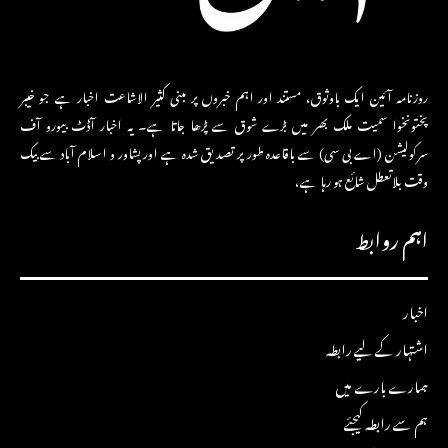
روزنامہ آئین ایک باوثوق، مستند اور اہم خبروں پر مبنی کثیر الاشاعت اخبار ہے جو خیبر
پختونخوا سمیت ملک بھر میں بڑے شوق سے پڑھا جاتا ہے۔ یہ اخبار آڈٹ بیورو آف
سرکولیشن (اے بی سی) سے باقاعدہ طور پر تصدیق شدہ ہے اور پشاور و اسلام آباد سے بیک
وقت بلاتعطل شائع ہو رہا ہے،
اہم روابط
اخبار
اشتہار کے لیے رابطہ
ہمارے بارے میں
ہم سے رابطہ کیجئے