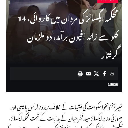
محکمہ ایکسائز کی مردان میں کاروائی، 14
کلو سے زائد افیون برآمد، دو ملزمان
گرفتار
admin
خیبر پختونخوا حکومت کی منشیات کے خلاف زیرو ٹالرنس پالیسی اور
صوبائی وزیر ایکسائز سید فخر جہان کے ہدایات کے تحت محکمہ ایکسائز،