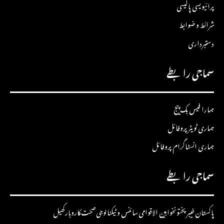
پرائیویسی پالیسی
شرائط و ضوابط
دستبرداری
سماجی رابطے
ہمارا فیس بک پیج
ہماری ٹویٹر پروفائل
ہماری انسٹاگرام پروفائل
سماجی رابطے
پاکستان
خیبرپختونخوا
بین الاقوامی
سائنس و ٹیکنالوجی
صحت
کاروبار
کھیل