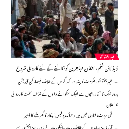
خیبرپختونخوا
ڈیڈ لائن ختم ، افغان مہاجرین کو نکالنے کے لئے کاروائی شروع
خیبرپختونخوا حکومت کا پیشہ ور گداگروں کے خلاف فیصلہ کن آپریشن،
پروفائلنگ کا آغاز، بچوں سے بھیک منگوانے والوں کے خلاف سخت کارروائی
کا اعلان
لکی مروت: شادی خیل میں دھماکہ، پولیس اہلکار کا گھر ملبے کا ڈھیر
آئی پی پیز معاہدوں کے خلاف رٹ، ہائیکورٹ نے پاور پرچیز ایجنسی سے