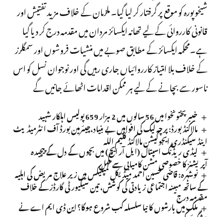
شیخوپورہ کو موقع پر گرفتار کر لیا گیا۔ ملزمان کے خلاف مزید تفتیش اور
قانونی کارروائی کے لیے تھانہ ایکسائز مردان میں مقدمہ درج کر دیا گیا
ہے۔محکمہ ایکسائز کے مطابق صوبے میں منشیات فروشوں اور سمگلرز
کے خلاف بلا امتیاز کارروائیاں جاری رہیں گی اور نوجوان نسل کو اس
ناسور سے بچانے کے لیے ہر ممکن اقدامات اٹھائے جانیں گے
خیبر پختونخوا میں 56 سالوں میں 2 ہزار 659 پولیس اہلکار شہید
مالاکنڈ بورڈ: پرچہ لیک کی افواہیں بے بنیاد،چیئرمین بورڈ آف انٹرمیڈیٹ
اینڈ سیکنڈری ایجوکیشن مالاکنڈ کلیم اللہ
لیڈی ریڈنگ اسپتال (ایل آر ایچ) میں بچوں کے دل کے پیچیدہ
آپریشنز کا خصوصی مشن کامیابی سے مکمل
نوشہرہ: قاضی حسین احمد میڈیکل کمپلیکس میں زیر علاج مریض کی اہلیہ
کے ساتھ مبینہ اجتماعی زیادتی کی کوشش، تین سیکیورٹی گارڈز کے خلاف
مقدمہ درج
ملک میں بارشوں کا نیا سلسلہ کب شروع ہوگا؟ این ڈی ایم اے نے