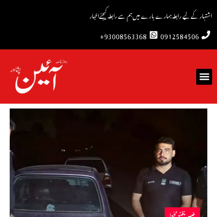
اشتہار کے لیے رابطہ
ہمارے بارے میں
ہم سے رابطہ کیجئے
اخبار
93008563368+
0912584506
خیبرپختونخوا