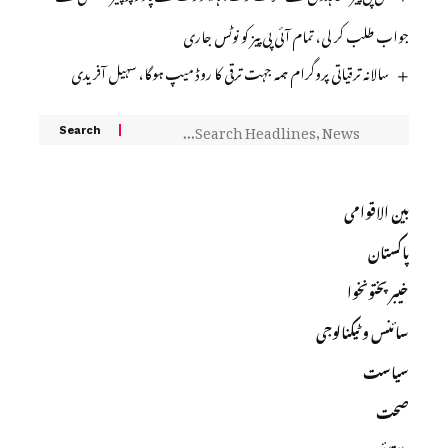
جواب طلب کر لی، تمام آئی پی پیز کو نوٹس جاری
سالانہ ترقیاتی پروگرام ہمہ جہت ترقی کا روڈ میپ ہوگا، سہیل آفریدی
بین الاقوامی
پاکستان
خیبرپختونخوا
سائنس و ٹیکنالوجی
سیاست
صحت