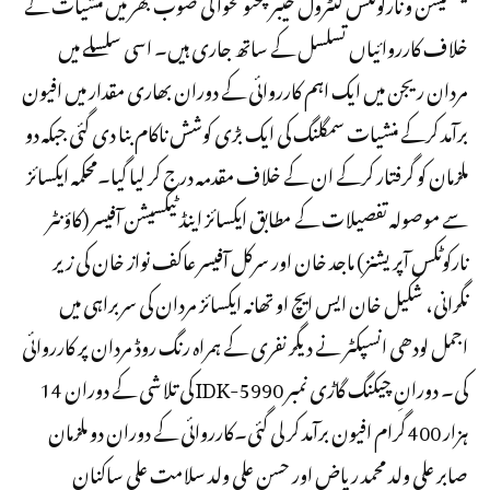
ٹیکسیشن و نارکوٹکس کنٹرول خیبرپختونخوا کی صوب بھر میں منشیات کے
خلاف کارروائیاں تسلسل کے ساتھ جاری ہیں۔ اسی سلسلے میں
مردان ریجن میں ایک اہم کارروائی کے دوران بھاری مقدار میں افیون
برآمد کرکے منشیات سمگلنگ کی ایک بڑی کوشش ناکام بنا دی گئی جبکہ دو
ملزمان کو گرفتار کرکے ان کے خلاف مقدمہ درج کر لیا گیا۔محکمہ ایکسائز
سے موصولہ تفصیلات کے مطابق ایکسائز اینڈ ٹیکسیشن آفیسر (کاؤنٹر
نارکوٹکس آپریشنز) ماجد خان اور سرکل آفیسر عاکف نواز خان کی زیر
نگرانی، شکیل خان ایس ایچ او تھانہ ایکسائز مردان کی سربراہی میں
اجمل لودھی انسپکٹر نے دیگر نفری کے ہمراہ رنگ روڈ مردان پر کارروائی
کی۔ دورانِ چیکنگ گاڑی نمبر IDK-5990 کی تلاشی کے دوران 14
ہزار 400 گرام افیون برآمد کر لی گئی۔کارروائی کے دوران دو ملزمان
صابر علی ولد محمد ریاض اور حسن علی ولد سلامت علی ساکنان