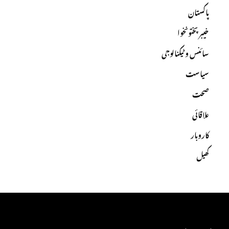
پاکستان
خیبرپختونخوا
سائنس و ٹیکنالوجی
سیاست
صحت
علاقائی
کاروبار
کھیل