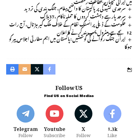
میں ایرانی مہمان بحفاظت رخصت
سرحدی کشیدگی پر پاکستان کا واضح پیغام، جنگ بندی کی تردید
سرحد پار سے دہشت گردوں کا حملہ ناکام ،37ہلاک
حکومت کے ڈیلی پرائسنگ نظام کے خلاف ملک گیر ہڑتال، آج رات
12 بجے سے پیٹرول پمپ بند کرنے کا اعلان
ایران جنگ رکوانے کی کوششیں :پاکستان میں اہم سفارتی اجلاس پیر کو
ہوگا
Follow US
Find US on Social Medias
Telegram
Youtube
X
1.3k
Follow
Subscribe
Follow
Like