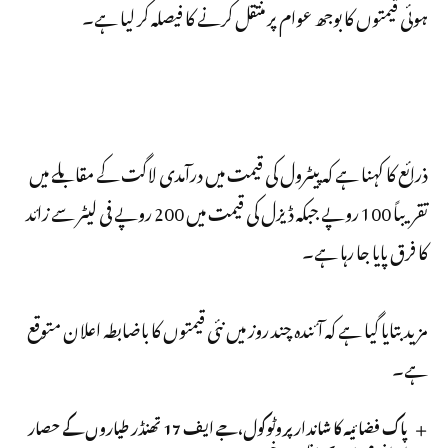
ہوئی قیمتوں کا بوجھ عوام پر منتقل کرنے کا فیصلہ کر لیا ہے۔
ذرائع کا کہنا ہے کہ پیٹرول کی قیمت میں درآمدی لاگت کے مقابلے میں
تقریباً 100 روپے جبکہ ڈیزل کی قیمت میں 200 روپے فی لیٹر سے زائد
کا فرق پایا جا رہا ہے۔
مزید بتایا گیا ہے کہ آئندہ چند روز میں نئی قیمتوں کا باضابطہ اعلان متوقع
ہے۔
پاک فضائیہ کا شاندار پروٹوکول،جے ایف 17 تھنڈر طیاروں کے حصار