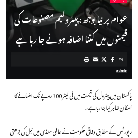
عوام پر نیا بوجھ: پیٹرولیم مصنوعات کی
قیمتوں میں کتنا اضافہ ہونے جا رہا ہے
admin
پاکستان میں پیٹرول کی قیمت میں فی لیٹر 100 روپے تک اضافے کا
امکان ظاہر کیا جا رہا ہے۔
رپورٹس کے مطابق وفاقی حکومت نے عالمی منڈی میں تیل کی بڑھتی