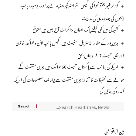
گورنر خیبرپختونخوا کی گیس انفراسٹرکچر بہتر بنانے پر زور، بوسیدہ پائپ
لائنوں کی جلد تبدیلی کی ہدایت
کشیدگی میں کمی کیلئے پاک افغان مزاکرات آج چین میں متوقع
ہری پور کے حطار انڈسٹریل اسٹیٹ میں گیس پائپ لائن دھماکھ, خاتون
اور بچی سمیت 7 افراد جاں بحق
امریکہ کی جانب سے پاکستان سمیت 60 ممالک میں جبری مشقت کے
حوالے سے تحقیقات کا آغاز: جبری مشقت سے تیار شدہ مصنوعات کی امریکہ
آمد روکی جائیں گی
بین الاقوامی