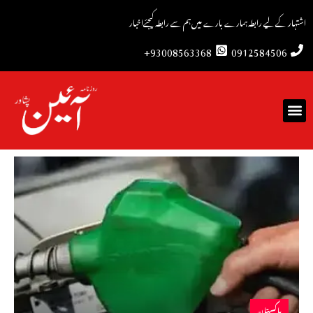
اشتہار کے لیے رابطہ
ہمارے بارے میں
ہم سے رابطہ کیجئے
اخبار
93008563368+
0912584506
پاکستان