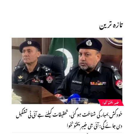
تازہ ترین
خیبرپختونخوا
خودکش بمبار کی شناخت ہو گئی، تحقیقات کیلئے جے آئی ٹی تشکیل
دی جائے گی: آئی جی خیبرپختونخوا