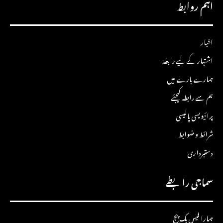
اہم روابط
اخبار
اشتہار کے لیے رابطہ
ہمارے بارے میں
ہم سے رابطہ کیجئے
پرائیویسی پالیسی
شرائط و ضوابط
دستبرداری
سماجی رابطے
ہمارا فیس بک پیج