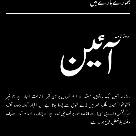
ہمارے بارے میں
روزنامہ آئین ایک باوثوق، مستند اور اہم خبروں پر مبنی کثیر الاشاعت اخبار ہے جو خیبر
پختونخوا سمیت ملک بھر میں بڑے شوق سے پڑھا جاتا ہے۔ یہ اخبار آڈٹ بیورو آف
سرکولیشن (اے بی سی) سے باقاعدہ طور پر تصدیق شدہ ہے اور پشاور و اسلام آباد سے بیک
وقت بلاتعطل شائع ہو رہا ہے،