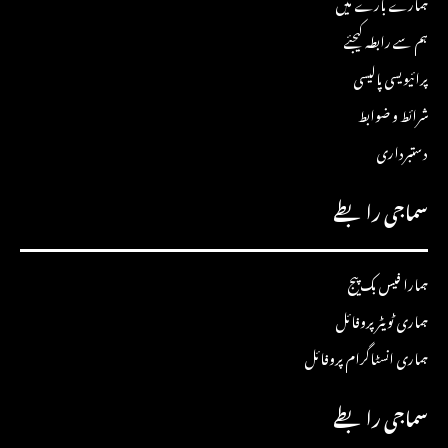
ہمارے بارے میں
ہم سے رابطہ کیجئے
پرائیویسی پالیسی
شرائط و ضوابط
دستبرداری
سماجی رابطے
ہمارا فیس بک پیج
ہماری ٹویٹر پروفائل
ہماری انسٹاگرام پروفائل
سماجی رابطے