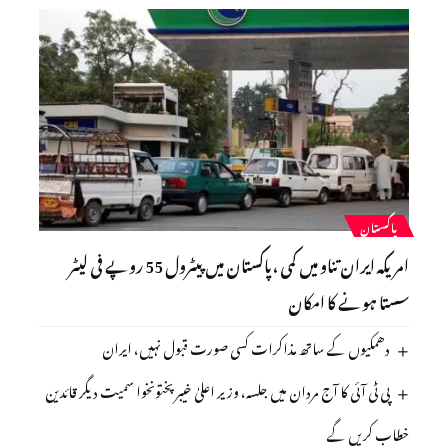
پاکستان
امریکہ ایران تناو میں کمی ،پاکستان میں پیٹرول 55 روپے فی لیٹر
سستا ہونے کا امکان
دھمکیوں کے ساتھ مذاکرات کسی صورت قبول نہیں، ایران
پی ٹی آئی کا آج مردان میں جلسہ، وزیر اعلیٰ خیبر پختونخوا سمیت دیگر قائدین
خطاب کریں گے