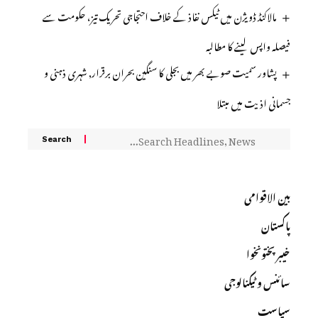
مالاکنڈ ڈویژن میں ٹیکس نفاذ کے خلاف احتجاجی تحریک تیز، حکومت سے
فیصلہ واپس لینے کا مطالبہ
پشاور سمیت صوبے بھر میں بجلی کا سنگین بحران برقرار, شہری ذہنی و
جسمانی اذیت میں مبتلا
بین الاقوامی
پاکستان
خیبرپختونخوا
سائنس و ٹیکنالوجی
سیاست