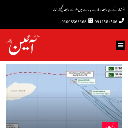
اشتہار کے لیے رابطہ
ہمارے بارے میں
ہم سے رابطہ کیجئے
اخبار
93008563368+
0912584506
پاکستان