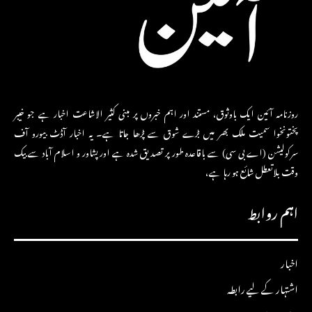
روزنامہ آئین ایک باوثوق، مستند اور اہم خبروں پر مبنی کثیر الاشاعت اخبار ہے جو خیبر
پختونخوا سمیت ملک بھر میں بڑے شوق سے پڑھا جاتا ہے۔ یہ اخبار آڈٹ بیورو آف
سرکولیشن (اے بی سی) سے باقاعدہ طور پر تصدیق شدہ ہے اور پشاور و اسلام آباد سے بیک
وقت بلاتعطل شائع ہو رہا ہے،
اہم روابط
اخبار
اشتہار کے لیے رابطہ