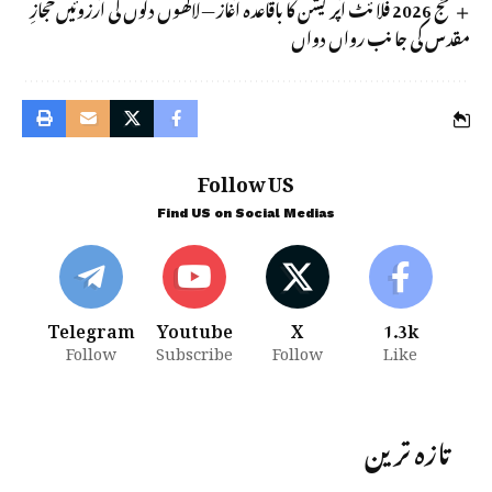
حج 2026 فلائٹ آپریشن کا باقاعدہ آغاز — لاکھوں دلوں کی آرزوئیں حجازِ
مقدس کی جانب رواں دواں
Follow US
Find US on Social Medias
Telegram
Youtube
X
1.3k
Follow
Subscribe
Follow
Like
تازہ ترین