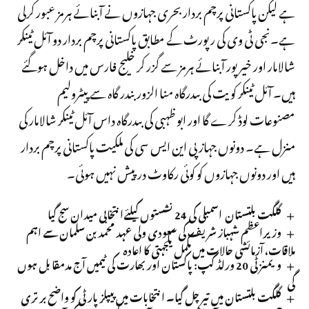
ہے لیکن پاکستانی پرچم بردار بحری جہازوں نے آبنائے ہرمز عبور کرلی
ہے۔نجی ٹی وی کی رپورٹ کے مطابق پاکستانی پرچم بردار دو آئل ٹینکر
شالامار اور خیر پور آبنائے ہرمز سے گزر کر خلیج فارس میں داخل ہوگئے
ہیں۔ آئل ٹینکر کویت کی بںدرگاہ منا الزور بندر گاہ سے پیٹرولیم
مصنوعات لوڈ کرے گا اور ابو ظہبی کی بںدرگاہ داس آئل ٹینکر شالامار کی
منزل ہے۔ دونوں جہاز پی این ایس سی کی ملکیت پاکستانی پرچم بردار
ہیں اور دونوں جہازوں کو کوئی رکاوٹ درپیش نہیں ہوئی۔
گلگت بلتستان اسمبلی کی 24 نشستوں کیلئےانتخابی میدان سج گیا
وزیراعظم شہباز شریف کی سعودی ولی عہد محمد بن سلمان سے اہم
ملاقات، آزمائشی حالات میں مکمل یکجہتی کا اعادہ
ویمنز ٹی 20 ورلڈ کپ: پاکستان اور بھارت کی ٹیمیں آج مدمقابل ہوں
گی
گلگت بلتستان میں تیر چل گیا۔ انتخابات میں پیپلز پارٹی کو واضح برتری