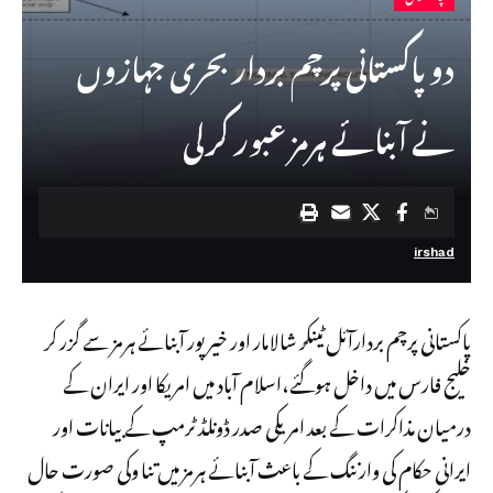
دو پاکستانی پرچم بردار بحری جہازوں
نے آبنائے ہرمز عبور کرلی
irshad
پاکستانی پرچم بردارآئل ٹینکر شالامار اور خیر پور آبنائے ہرمز سے گزر کر
خلیج فارس میں داخل ہوگئے،اسلام آباد میں امریکا اور ایران کے
درمیان مذاکرات کے بعد امریکی صدر ڈونلڈ ٹرمپ کے بیانات اور
ایرانی حکام کی وارننگ کے باعث آبنائے ہرمز میں تنا وکی صورت حال