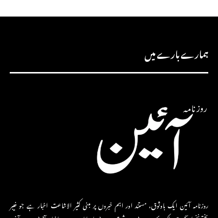
ہمارے بارے میں
روزنامہ آئین ایک باوثوق، مستند اور اہم خبروں پر مبنی کثیر الاشاعت اخبار ہے جو خیبر
پختونخوا سمیت ملک بھر میں بڑے شوق سے پڑھا جاتا ہے۔ یہ اخبار آڈٹ بیورو آف