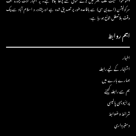
سرکولیشن (اے بی سی) سے باقاعدہ طور پر تصدیق شدہ ہے اور پشاور و اسلام آباد سے بیک
وقت بلاتعطل شائع ہو رہا ہے،
اہم روابط
اخبار
اشتہار کے لیے رابطہ
ہمارے بارے میں
ہم سے رابطہ کیجئے
پرائیویسی پالیسی
شرائط و ضوابط
دستبرداری