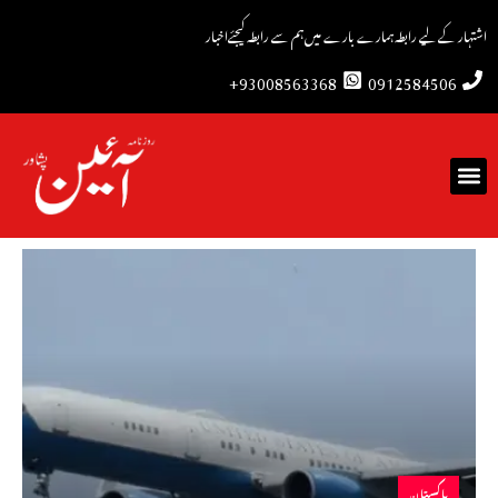
اشتہار کے لیے رابطہ
ہمارے بارے میں
ہم سے رابطہ کیجئے
اخبار
93008563368+
0912584506
پاکستان