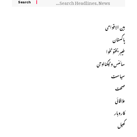
بین الاقوامی
پاکستان
خیبرپختونخوا
سائنس و ٹیکنالوجی
سیاست
صحت
علاقائی
کاروبار
کھیل