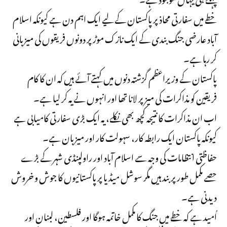
خطے میں سفارتی محاذ پر پاکستان کے لیے ایک اہم دن ہے کیونکہ اسلام
آباد عارضی جنگ بندی کے ایک نازک موڑ پر دونوں فریقوں کی میزبانی
کر رہا ہے۔
پاکستان کے وزیراعظم گزشتہ دنوں میں کہتے آئے ہیں کہ ان کا کام
فریقین کو مذاکرات کی میز پر لانا تھا اور انہوں نے یہ کر لیا ہے۔
اب ان مذاکرات کا نتیجہ کچھ بھی نکلے، یہ ایک بڑی سفارتی کامیابی ہے
کیونکہ پاکستان ایک رابطہ کار، سہولت کار اور میزبان ہے۔
حفاظتی انتظامات کی وجہ سے اسلام آباد اور راولپنڈی شہر کے بڑے
حصے مکمل طور پر بند ہیں مگر سوشل میڈیا پر پاکستانیوں کا جوش و خروش
دیدنی ہے۔
اُمید ہے کہ خطے میں جنگ کا مکمل خاتمہ ہوگا اور فلسطین، لبنان اور