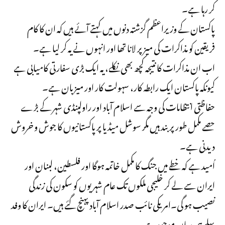
کر رہا ہے۔
پاکستان کے وزیراعظم گزشتہ دنوں میں کہتے آئے ہیں کہ ان کا کام
فریقین کو مذاکرات کی میز پر لانا تھا اور انہوں نے یہ کر لیا ہے۔
اب ان مذاکرات کا نتیجہ کچھ بھی نکلے، یہ ایک بڑی سفارتی کامیابی ہے
کیونکہ پاکستان ایک رابطہ کار، سہولت کار اور میزبان ہے۔
حفاظتی انتظامات کی وجہ سے اسلام آباد اور راولپنڈی شہر کے بڑے
حصے مکمل طور پر بند ہیں مگر سوشل میڈیا پر پاکستانیوں کا جوش و خروش
دیدنی ہے۔
اُمید ہے کہ خطے میں جنگ کا مکمل خاتمہ ہوگا اور فلسطین، لبنان اور
ایران سے لے کر خلیجی ملکوں تک عام شہریوں کو سکون کی زندگی
نصیب ہو گی۔امریکی نائب صدر اسلام آباد پہنچ گئے ہیں۔ ایران کا وفد
پہلے ہی یہاں موجود ہے۔