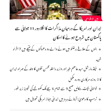
بین الاقوامی
ایران اور امریکا کے درمیان مذاکرات کا اگلا دور 11 جولائی سے
پاکستان میں شروع ہونے کا امکان
بنوں کے علاقے برغنتو میں ہونے والے دو دھماکوں کے نتیجے میں 7 افراد
شہید
فیلڈ مارشل سید عاصم منیر اور وزیر داخلہ محسن نقوی کا وفد کے ہمراہ ایران
کا 3 روزہ سرکاری دورہ مکمل
توانائی بچت، دکانیں صبح 9 سے شام 6 بجے تک کھولنے کی تجویز زیر غور
ٹرمپ کا دعویٰ: آبنائے ہرمز میں ایرانی جہاز امریکی تحویل میں