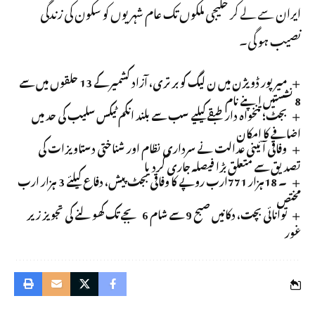
ایران سے لے کر خلیجی ملکوں تک عام شہریوں کو سکون کی زندگی
نصیب ہو گی۔
میرپور ڈویژن میں ن لیگ کو برتری، آزاد کشمیر کے 13 حلقوں میں سے
8 نشستیں اپنے نام
بجٹ؛ تنخواہ دار طبقے کیلیے سب سے بلند انکم ٹیکس سلیب کی حد میں
اضافے کا امکان
وفاقی آئینی عدالت نے سرداری نظام اور شناختی دستاویزات کی
تصدیق سے متعلق بڑا فیصلہ جاری کردیا
۔ 18ہزار 771ارب روپے کا وفاقی بجٹ پیش، دفاع کیلئے 3 ہزار ارب
مختص
توانائی بچت، دکانیں صبح 9 سے شام 6 بجے تک کھولنے کی تجویز زیر
غور