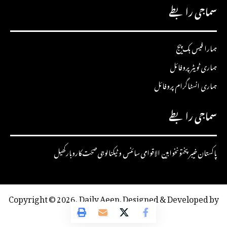
سماجی رابطے
ہمارا فیس بک پیج
ہماری ٹویٹر پروفائل
ہماری انسٹاگرام پروفائل
سماجی رابطے
پاکستان
خیبرپختونخوا
بین الاقوامی
سائنس و ٹیکنالوجی
صحت
کاروبار
کھیل
Copyright © 2026, Daily Aeen. Designed & Developed by
Pixel Pro