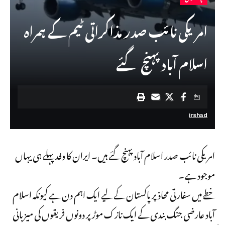
امریکی نائب صدر مذاکراتی ٹیم کے ہمراہ
اسلام آباد پہنچ گئے
irshad
امریکی نائب صدر اسلام آباد پہنچ گئے ہیں۔ ایران کا وفد پہلے ہی یہاں
موجود ہے۔
خطے میں سفارتی محاذ پر پاکستان کے لیے ایک اہم دن ہے کیونکہ اسلام
آباد عارضی جنگ بندی کے ایک نازک موڑ پر دونوں فریقوں کی میزبانی