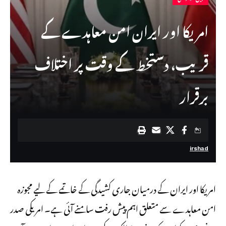
امریکا اور ایران امن معاہدے کے
قریب، دستخط کے وقت پر اختلاف
برقرار
irshad
امریکا اور ایران کے درمیان جاری کشیدگی کے خاتمے کے لیے مجوزہ
امن معاہدے سے متعلق اہم پیش رفت سامنے آئی ہے۔ امریکی صدر