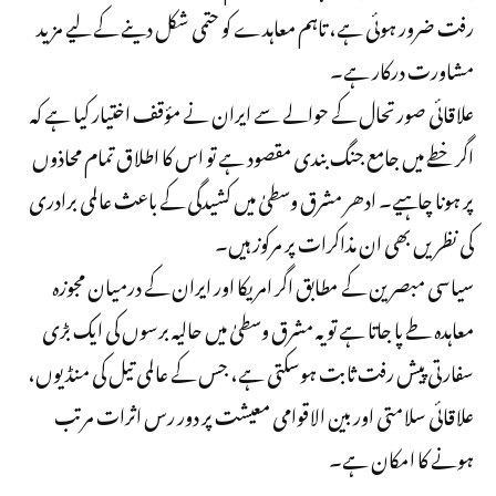
رفت ضرور ہوئی ہے، تاہم معاہدے کو حتمی شکل دینے کے لیے مزید
مشاورت درکار ہے۔
علاقائی صورتحال کے حوالے سے ایران نے مؤقف اختیار کیا ہے کہ
اگر خطے میں جامع جنگ بندی مقصود ہے تو اس کا اطلاق تمام محاذوں
پر ہونا چاہیے۔ ادھر مشرق وسطیٰ میں کشیدگی کے باعث عالمی برادری
کی نظریں بھی ان مذاکرات پر مرکوز ہیں۔
سیاسی مبصرین کے مطابق اگر امریکا اور ایران کے درمیان مجوزہ
معاہدہ طے پا جاتا ہے تو یہ مشرق وسطیٰ میں حالیہ برسوں کی ایک بڑی
سفارتی پیش رفت ثابت ہوسکتی ہے، جس کے عالمی تیل کی منڈیوں،
علاقائی سلامتی اور بین الاقوامی معیشت پر دور رس اثرات مرتب
ہونے کا امکان ہے۔