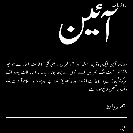
روزنامہ آئین ایک باوثوق، مستند اور اہم خبروں پر مبنی کثیر الاشاعت اخبار ہے جو خیبر
پختونخوا سمیت ملک بھر میں بڑے شوق سے پڑھا جاتا ہے۔ یہ اخبار آڈٹ بیورو آف
سرکولیشن (اے بی سی) سے باقاعدہ طور پر تصدیق شدہ ہے اور پشاور و اسلام آباد سے بیک
وقت بلاتعطل شائع ہو رہا ہے،
اہم روابط
اخبار