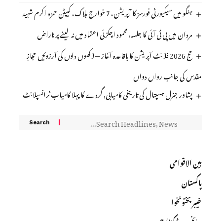
ہنگو میں سیکیورٹی فورسز کا آپریشن، 7 خوارج ہلاک، کیپٹن حمزہ اکرم شہید
مردان میں پی ٹی آئی کا جلسہ، محمود اچکزئی اعتماد میں نہ لینے پر ناراض
حج 2026 فلائٹ آپریشن کا باقاعدہ آغاز — لاکھوں دلوں کی آرزوئیں حجازِ
مقدس کی جانب رواں دواں
پشاور جنرل ہسپتال کی تاریخی کامیابی, گردے کا پہلا کامیاب ٹرانسپلانٹ
بین الاقوامی
پاکستان
خیبرپختونخوا
سائنس و ٹیکنالوجی