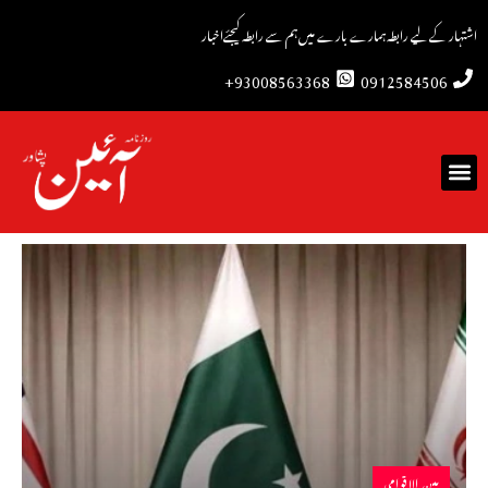
اشتہار کے لیے رابطہ
ہمارے بارے میں
ہم سے رابطہ کیجئے
اخبار
93008563368+
0912584506
بین الاقوامی