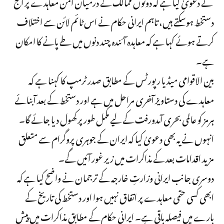
نے دعویٰ کیا ہے کہ دونوں ممالک کے درمیان امن معاہدے پر آج
دستخط ہوسکتے ہیں، تاہم ایرانی حکام نے اس ٹائم لائن سے اختلاف
کرتے ہوئے کہا ہے کہ معاہدہ آئندہ چند دنوں میں طے پانے کا امکان
ہے۔
بین الاقوامی میڈیا رپورٹس کے مطابق صدر ٹرمپ کا کہنا ہے کہ
معاہدے کی دستاویز آخری مراحل میں ہے اور دستخط کے بعد آبنائے
ہرمز کو عالمی بحری آمدورفت کے لیے مکمل طور پر کھول دیا جائے گا۔
انہوں نے یہ بھی دعویٰ کیا کہ ایران کے جوہری پروگرام سے متعلق
مزید اقدامات بعد کے مذاکرات میں زیر غور آئیں گے۔
دوسری جانب ایرانی وزارتِ خارجہ کے ترجمان نے واضح کیا ہے کہ
ابھی کسی حتمی معاہدے پر اتفاق نہیں ہوا اور دستخط کی تاریخ کے
بارے میں فیصلہ باقی ہے۔ ایرانی حکام کے مطابق مذاکرات میں پیش