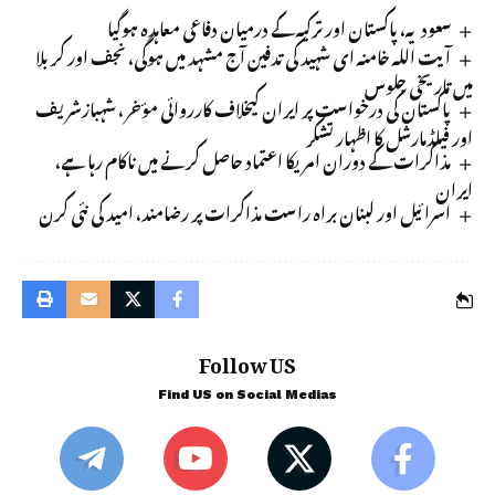
سعودیہ، پاکستان اور ترکیہ کے درمیان دفاعی معاہدہ ہوگیا
آیت اللہ خامنہ ای شہید کی تدفین آج مشہد میں ہوگی، نجف اور کربلا
میں تاریخی جلوس
پاکستان کی درخواست پر ایران کیخلاف کارروائی مؤخر ، شہبازشریف
اور فیلڈمارشل کا اظہار تشکر
مذاکرات کے دوران امریکا اعتماد حاصل کرنے میں ناکام رہا ہے،
ایران
اسرائیل اور لبنان براہ راست مذاکرات پر رضامند، امید کی نئی کرن
Follow US
Find US on Social Medias