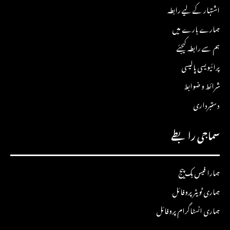
اشتہار کے لیے رابطہ
ہمارے بارے میں
ہم سے رابطہ کیجئے
پرائیویسی پالیسی
شرائط و ضوابط
دستبرداری
سماجی رابطے
ہمارا فیس بک پیج
ہماری ٹویٹر پروفائل
ہماری انسٹاگرام پروفائل