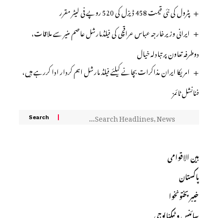
پٹرول کی نئی قیمت 458 ڈیزل کی 520 روپے فی لیٹر مقرر
ایرانی وزیرخارجہ عباس عراقچی کی فیلڈمارشل عاصم منیر سے ملاقات،
دوطرفہ تعاون پر تبادلہ خیال
امریکا ایران مذاکرات بچانے کیلئے فیلڈ مارشل اہم کردار ادا کررہے ہیں،
فنانشل ٹائمز
بین الاقوامی
پاکستان
خیبرپختونخوا
سائنس و ٹیکنالوجی