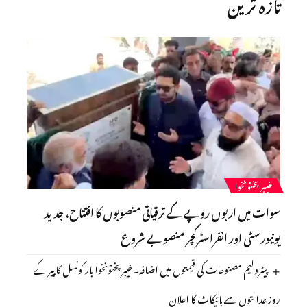
تازہ ترین
خیبرپختونخوا
سوات میں اربوں روپے کے ترقیاتی منصوبوں کا افتتاح، جدید
یونیورسٹی اور انفراسٹرکچر منصوبے شروع
پیٹرولیم مصنوعات کی قیمتوں میں اضافہ۔خیبر پختونخوا بار کونسل کا پیر کے
روز عدالتوں سے بائیکاٹ کا اعلان