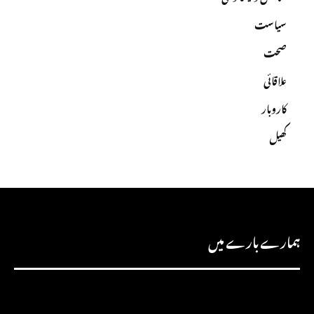
سیاست
صحت
علاقائی
کاروبار
کھیل
ہمارے بارے میں