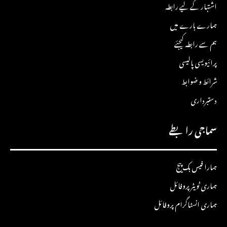
اشتہار کے لیے رابطہ
ہمارے بارے میں
ہم سے رابطہ کیجئے
پرائیویسی پالیسی
شرائط و ضوابط
دستبرداری
سماجی رابطے
ہمارا فیس بک پیج
ہماری ٹویٹر پروفائل
ہماری انسٹاگرام پروفائل