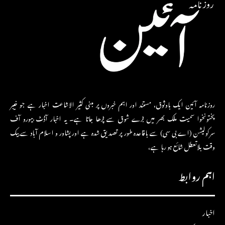
روزنامہ آئین ایک باوثوق، مستند اور اہم خبروں پر مبنی کثیر الاشاعت اخبار ہے جو خیبر
پختونخوا سمیت ملک بھر میں بڑے شوق سے پڑھا جاتا ہے۔ یہ اخبار آڈٹ بیورو آف
سرکولیشن (اے بی سی) سے باقاعدہ طور پر تصدیق شدہ ہے اور پشاور و اسلام آباد سے بیک
وقت بلاتعطل شائع ہو رہا ہے،
اہم روابط
اخبار