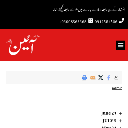
اشتہار کے لیے رابطہ
ہمارے بارے میں
ہم سے رابطہ کیجئے
اخبار
93008563368+
0912584506
admin
21 June
9 JULY
21 May