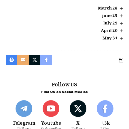
28 March
25 june
29 July
20 April
31 May
Follow US
Find US on Social Medias
Telegram
Youtube
X
1.3k
Follow
Subscribe
Follow
Like