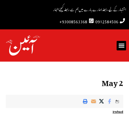
اشتہار کے لیے رابطہ
ہمارے بارے میں
ہم سے رابطہ کیجئے
اخبار
93008563368+
0912584506
2 May
irshad