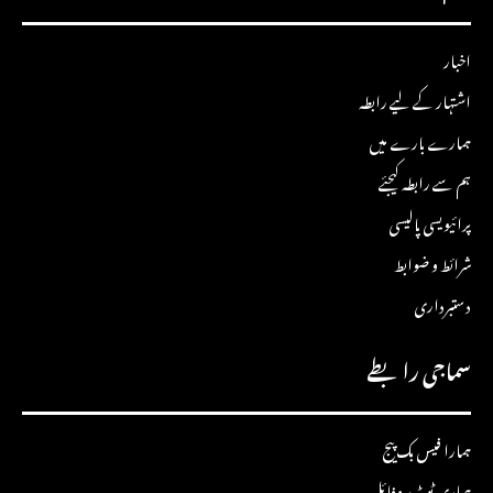
اخبار
اشتہار کے لیے رابطہ
ہمارے بارے میں
ہم سے رابطہ کیجئے
پرائیویسی پالیسی
شرائط و ضوابط
دستبرداری
سماجی رابطے
ہمارا فیس بک پیج
ہماری ٹویٹر پروفائل