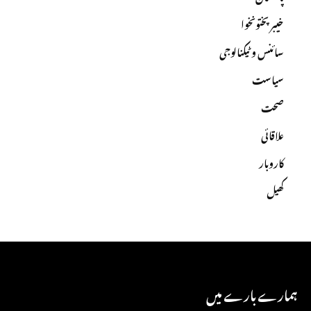
خیبرپختونخوا
سائنس و ٹیکنالوجی
سیاست
صحت
علاقائی
کاروبار
کھیل
ہمارے بارے میں