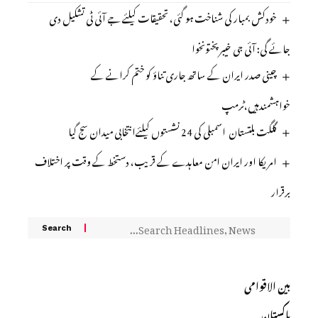
خودکش بمبار کی شناخت ہو گئی، تحقیقات کیلئے جے آئی ٹی تشکیل دی
جائے گی: آئی جی خیبرپختونخوا
چینی صدر ایران کے ساتھ جاری تناؤ کو ختم کرانے کے
خواہشمندہیں،ٹرمپ
گلگت بلتستان اسمبلی کی 24 نشستوں کیلئےانتخابی میدان سج گیا
امریکا اور ایران امن معاہدے کے قریب، دستخط کے وقت پر اختلاف
برقرار
بین الاقوامی
پاکستان