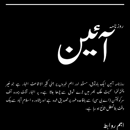
روزنامہ آئین ایک باوثوق، مستند اور اہم خبروں پر مبنی کثیر الاشاعت اخبار ہے جو خیبر
پختونخوا سمیت ملک بھر میں بڑے شوق سے پڑھا جاتا ہے۔ یہ اخبار آڈٹ بیورو آف
سرکولیشن (اے بی سی) سے باقاعدہ طور پر تصدیق شدہ ہے اور پشاور و اسلام آباد سے بیک
وقت بلاتعطل شائع ہو رہا ہے،
اہم روابط