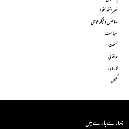
خیبرپختونخوا
سائنس و ٹیکنالوجی
سیاست
صحت
علاقائی
کاروبار
کھیل
ہمارے بارے میں