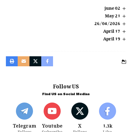
02 june
21 May
26/04/2026
17 April
19 April
Follow US
Find US on Social Medias
Telegram
Youtube
X
1.3k
Follow
Subscribe
Follow
Like