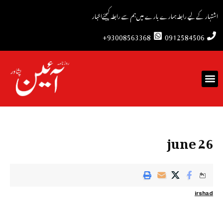
اشتہار کے لیے رابطہ
ہمارے بارے میں
ہم سے رابطہ کیجئے
اخبار
93008563368+
0912584506
26 june
irshad