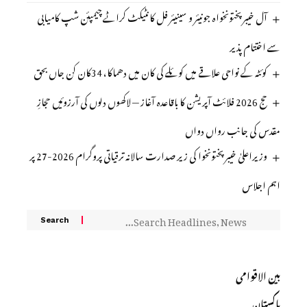
آل خیبر پختونخواہ جونیئر و سینیئر فل کانٹیکٹ کراٹے چیمپئن شپ کامیابی
سے اختتام پذیر
کوئٹہ کے نواحی علاقے میں کوئلے کی کان میں دھماکا، 34کان کن جاں بحق
حج 2026 فلائٹ آپریشن کا باقاعدہ آغاز — لاکھوں دلوں کی آرزوئیں حجازِ
مقدس کی جانب رواں دواں
وزیراعلیٰ خیبرپختونخوا کی زیر صدارت سالانہ ترقیاتی پروگرام 2026-27 پر
اہم اجلاس
بین الاقوامی
پاکستان