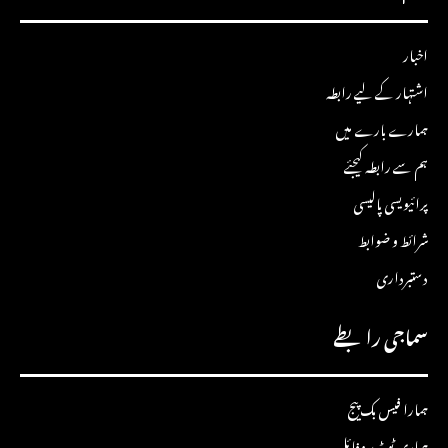
اخبار
اشتہار کے لیے رابطہ
ہمارے بارے میں
ہم سے رابطہ کیجئے
پرائیویسی پالیسی
شرائط و ضوابط
دستبرداری
سماجی رابطے
ہمارا فیس بک پیج
ہماری ٹویٹر پروفائل