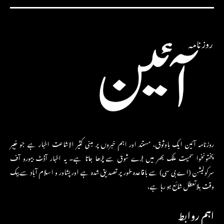
روزنامہ آئین ایک باوثوق، مستند اور اہم خبروں پر مبنی کثیر الاشاعت اخبار ہے جو خیبر
پختونخوا سمیت ملک بھر میں بڑے شوق سے پڑھا جاتا ہے۔ یہ اخبار آڈٹ بیورو آف
سرکولیشن (اے بی سی) سے باقاعدہ طور پر تصدیق شدہ ہے اور پشاور و اسلام آباد سے بیک
وقت بلاتعطل شائع ہو رہا ہے،
اہم روابط