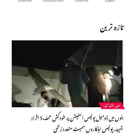
تازہ ترین
خیبرپختونخوا
بنوں میں ڈومیل پولیس اسٹیشن پر خودکش حملہ،5 افراد
شہید،پولیس اہلکاروں سمیت متعدد زخمی