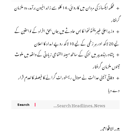
محکمہ ایکسائز کی مردان میں کاروائی، 14 کلو سے زائد افیون برآمد، دو ملزمان
گرفتار
وزیراعلیٰ خیبرپختونخوا کا بس حادثے میں جاں بحق افراد کے لواحقین کے
لیے 20 لاکھ اور ہر زخمی کے لیے 10 لاکھ روپے امداد کا اعلان
پشاور:بڈھ بیر میں لڑکی کے ساتھ مبینہ اجتماعی زیادتی کے واقعہ میں ملوث
تینوں ملزمان گرفتار
وفاقی آئینی عدالت نے مونال ریسٹورنٹ گرانے کا فیصلہ کالعدم قرار
دے دیا
بین الاقوامی