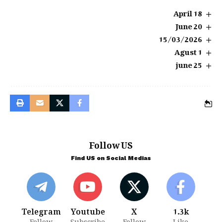
18 April
20 June
15/03/2026
1 Agust
25 june
Follow US
Find US on Social Medias
Telegram
Youtube
X
1.3k
Follow
Subscribe
Follow
Like