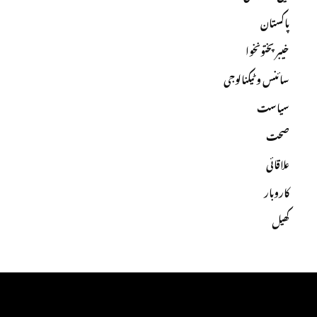
پاکستان
خیبرپختونخوا
سائنس و ٹیکنالوجی
سیاست
صحت
علاقائی
کاروبار
کھیل