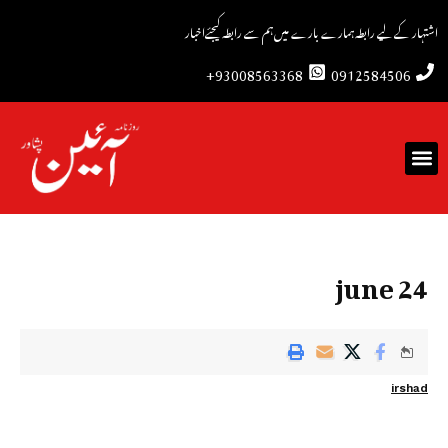
اشتہار کے لیے رابطہ
ہمارے بارے میں
ہم سے رابطہ کیجئے
اخبار
93008563368+
0912584506
24 june
irshad