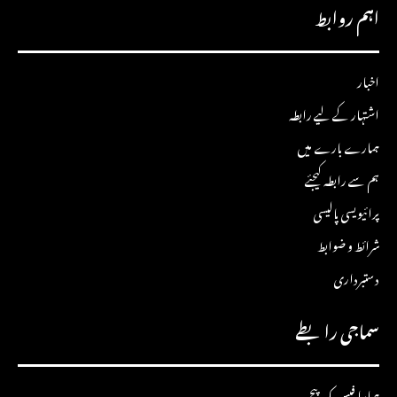
اہم روابط
اخبار
اشتہار کے لیے رابطہ
ہمارے بارے میں
ہم سے رابطہ کیجئے
پرائیویسی پالیسی
شرائط و ضوابط
دستبرداری
سماجی رابطے
ہمارا فیس بک پیج