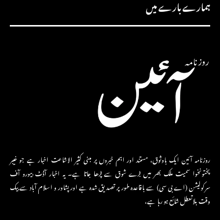
ہمارے بارے میں
روزنامہ آئین ایک باوثوق، مستند اور اہم خبروں پر مبنی کثیر الاشاعت اخبار ہے جو خیبر
پختونخوا سمیت ملک بھر میں بڑے شوق سے پڑھا جاتا ہے۔ یہ اخبار آڈٹ بیورو آف
سرکولیشن (اے بی سی) سے باقاعدہ طور پر تصدیق شدہ ہے اور پشاور و اسلام آباد سے بیک
وقت بلاتعطل شائع ہو رہا ہے،