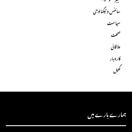
سائنس و ٹیکنالوجی
سیاست
صحت
علاقائی
کاروبار
کھیل
ہمارے بارے میں