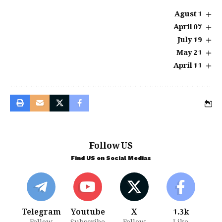
1 Agust
07 April
19 July
21 May
11 April
Follow US
Find US on Social Medias
Telegram
Youtube
X
1.3k
Follow
Subscribe
Follow
Like