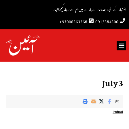
اشتہار کے لیے رابطہ
ہمارے بارے میں
ہم سے رابطہ کیجئے
اخبار
93008563368+
0912584506
3 July
irshad