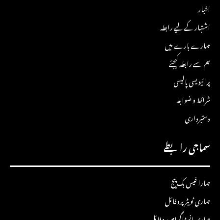
اخبار
اشتہار کے لیے رابطہ
ہمارے بارے میں
ہم سے رابطہ کیجئے
پرائیویسی پالیسی
شرائط و ضوابط
دستبرداری
سماجی رابطے
ہمارا فیس بک پیج
ہماری ٹویٹر پروفائل
ہماری انسٹاگرام پروفائل