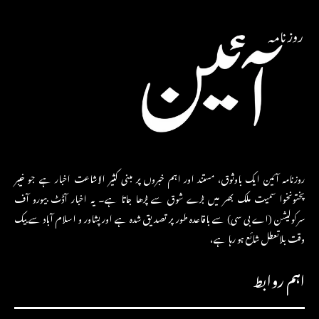
روزنامہ آئین ایک باوثوق، مستند اور اہم خبروں پر مبنی کثیر الاشاعت اخبار ہے جو خیبر
پختونخوا سمیت ملک بھر میں بڑے شوق سے پڑھا جاتا ہے۔ یہ اخبار آڈٹ بیورو آف
سرکولیشن (اے بی سی) سے باقاعدہ طور پر تصدیق شدہ ہے اور پشاور و اسلام آباد سے بیک
وقت بلاتعطل شائع ہو رہا ہے،
اہم روابط