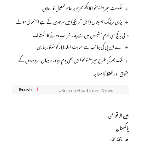
حکومتِ خیبر پختونخوا کا یکم محرم پر عام تعطیل کا اعلان
لیڈی ریڈنگ ہسپتال (ایل آر ایچ) میں سرجری کے لیے استعمال ہونے
والی پانچ سی آرم مشینوں میں سے چار خراب ہونے کا انکشاف
اے این پی کی جانب سے حمایت اللہ مایار کو شوکاز جاری
ملک بھر کی طرح خیبر پختونخوا میں بھی یوم مزدور ریلیاں، مزدوروں کے
حقوق اور تحفظ کا مطالبہ
بین الاقوامی
پاکستان
خیبرپختونخوا