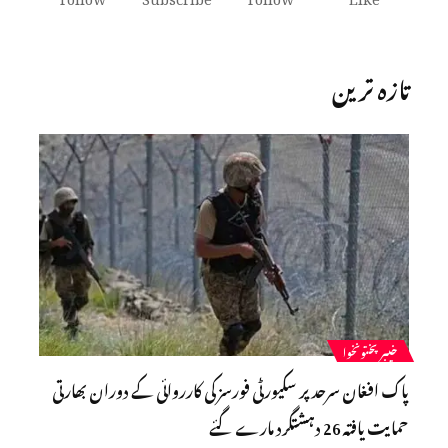
تازہ ترین
خیبرپختونخوا
پاک افغان سرحد پر سکیورٹی فورسز کی کارروائی کے دوران بھارتی
حمایت یافتہ 26 دہشتگرد مارے گئے