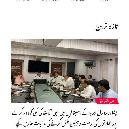
تازہ ترین
خیبرپختونخوا
پشاور رورل ایریا کے ہسپتالوں میں طبی آلات کی کمی کو دور کرنے
اور عمارتوں کی مرمت و تزئین مکمل کرنے کی ہدایات جاری کیے