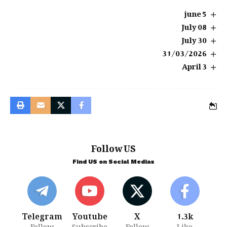
5 june
08 July
30 July
31/03/2026
3 April
Follow US
Find US on Social Medias
Telegram
Youtube
X
1.3k
Follow
Subscribe
Follow
Like