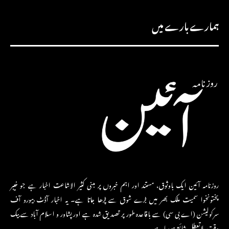
ہمارے بارے میں
روزنامہ آئین ایک باوثوق، مستند اور اہم خبروں پر مبنی کثیر الاشاعت اخبار ہے جو خیبر
پختونخوا سمیت ملک بھر میں بڑے شوق سے پڑھا جاتا ہے۔ یہ اخبار آڈٹ بیورو آف
سرکولیشن (اے بی سی) سے باقاعدہ طور پر تصدیق شدہ ہے اور پشاور و اسلام آباد سے بیک
وقت بلاتعطل شائع ہو رہا ہے،