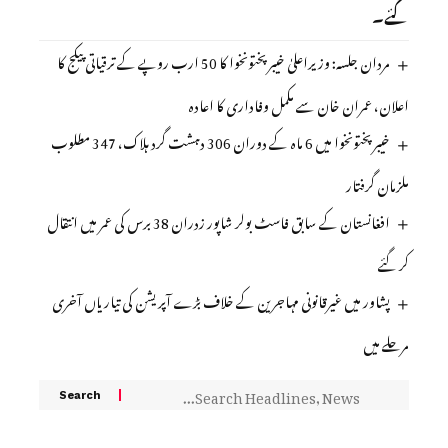
گئے۔
مردان جلسہ: وزیراعلیٰ خیبرپختونخوا کا 50 ارب روپے کے ترقیاتی پیکج کا
اعلان، عمران خان سے مکمل وفاداری کا اعادہ
خیبرپختونخوا میں 6 ماہ کے دوران 306 دہشت گرد ہلاک، 347 مطلوب
ملزمان گرفتار
افغانستان کے سابق فاسٹ بولر شاپور زدران 38 برس کی عمر میں انتقال
کر گئے
پشاور میں غیرقانونی مہاجرین کے خلاف بڑے آپریشن کی تیاریاں آخری
مرحلے میں