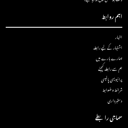
اہم روابط
اخبار
اشتہار کے لیے رابطہ
ہمارے بارے میں
ہم سے رابطہ کیجئے
پرائیویسی پالیسی
شرائط و ضوابط
دستبرداری
سماجی رابطے