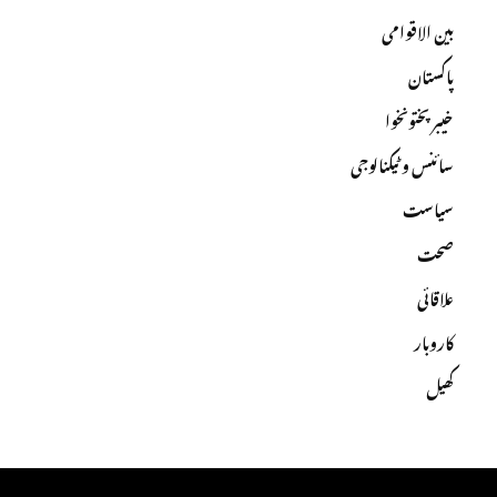
بین الاقوامی
پاکستان
خیبرپختونخوا
سائنس و ٹیکنالوجی
سیاست
صحت
علاقائی
کاروبار
کھیل