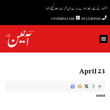
اشتہار کے لیے رابطہ
ہمارے بارے میں
ہم سے رابطہ کیجئے
اخبار
93008563368+
0912584506
23 April
irshad