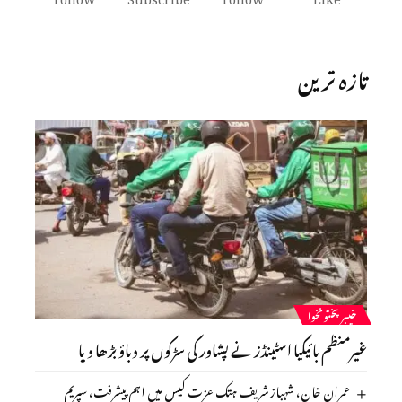
تازہ ترین
خیبرپختونخوا
غیرمنظم بائیکیا اسٹینڈز نے پشاور کی سڑکوں پر دباؤ بڑھا دیا
عمران خان، شہباز شریف ہتک عزت کیس میں اہم پیشرفت، سپریم