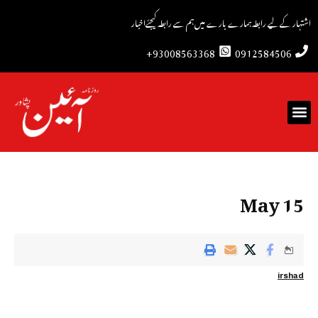
اشتہار کے لیے رابطہ
ہمارے بارے میں
ہم سے رابطہ کیجئے
اخبار
93008563368+
0912584506
15 May
irshad