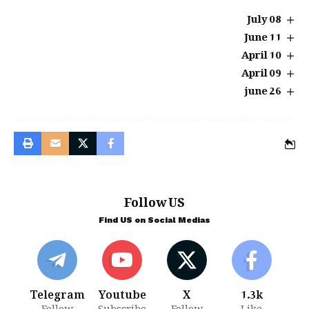
08 July
11 June
10 April
09 April
26 june
Follow US
Find US on Social Medias
Telegram
Youtube
X
1.3k
Follow
Subscribe
Follow
Like