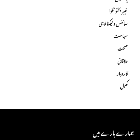
خیبرپختونخوا
سائنس و ٹیکنالوجی
سیاست
صحت
علاقائی
کاروبار
کھیل
ہمارے بارے میں