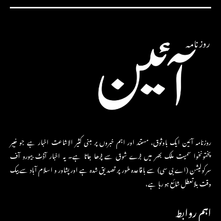
روزنامہ آئین ایک باوثوق، مستند اور اہم خبروں پر مبنی کثیر الاشاعت اخبار ہے جو خیبر
پختونخوا سمیت ملک بھر میں بڑے شوق سے پڑھا جاتا ہے۔ یہ اخبار آڈٹ بیورو آف
سرکولیشن (اے بی سی) سے باقاعدہ طور پر تصدیق شدہ ہے اور پشاور و اسلام آباد سے بیک
وقت بلاتعطل شائع ہو رہا ہے،
اہم روابط