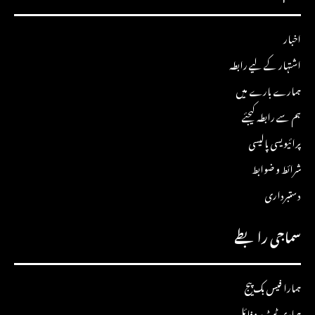
اخبار
اشتہار کے لیے رابطہ
ہمارے بارے میں
ہم سے رابطہ کیجئے
پرائیویسی پالیسی
شرائط و ضوابط
دستبرداری
سماجی رابطے
ہمارا فیس بک پیج
ہماری ٹویٹر پروفائل