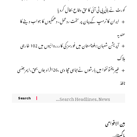
کورٹ نے بانی پی ٹی آئی کا حق دفاع بحال کردیا
ایران کا ٹرمپ کے بیان پر سخت ردعمل، دھمکیوں کا جواب دینے کا
عندیہ
آپریشن شعبان: بلوچستان میں فورسز کی کاررروائیوں میں 102 خارجی
ہلاک
خیبر پختونخوا میں بارشوں نے تباہی مچا دی ،26افراد جاں بحق،ایمرجنسی
نافذ
بین الاقوامی
پاکستان