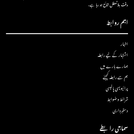
وقت بلاتعطل شائع ہو رہا ہے،
اہم روابط
اخبار
اشتہار کے لیے رابطہ
ہمارے بارے میں
ہم سے رابطہ کیجئے
پرائیویسی پالیسی
شرائط و ضوابط
دستبرداری
سماجی رابطے