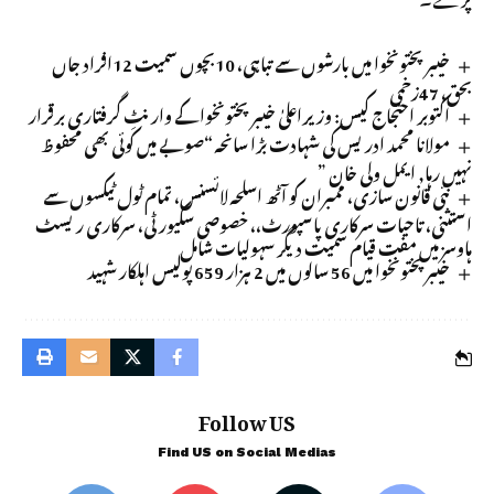
خیبرپختونخوا میں بارشوں سے تباہی، 10بچوں سمیت 12افراد جاں
بحق، 47زخمی
اکتوبر احتجاج کیس: وزیراعلیٰ خیبرپختونخوا کے وارنٹِ گرفتاری برقرار
مولانا محمد ادریس کی شہادت بڑا سانحہ “صوبے میں کوئی بھی محفوظ
نہیں رہا, ایمل ولی خان ”
نئی قانون سازی، ممبران کو آٹھ اسلحہ لائسنس، تمام ٹول ٹیکسوں سے
استثنی، تاحیات سرکاری پاسپورٹ،، خصوصی سکیورٹی، سرکاری ریسٹ
ہاوسز میں مفت قیام سمیت دیگر سہولیات شامل
خیبر پختونخوا میں 56 سالوں میں 2 ہزار 659 پولیس اہلکار شہید
Follow US
Find US on Social Medias