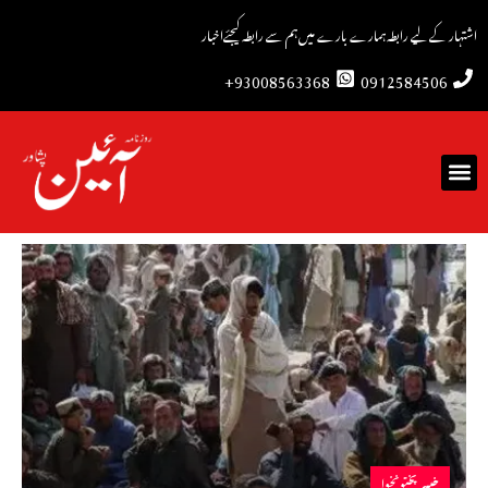
اشتہار کے لیے رابطہ
ہمارے بارے میں
ہم سے رابطہ کیجئے
اخبار
93008563368+
0912584506
خیبرپختونخوا