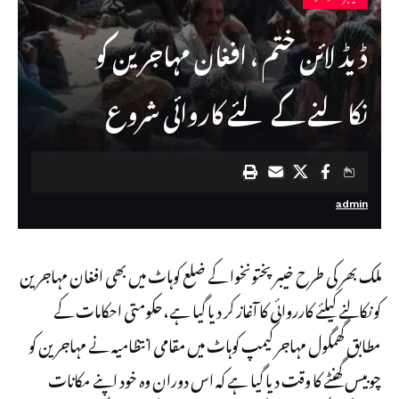
ڈیڈ لائن ختم ، افغان مہاجرین کو
نکالنے کے لئے کاروائی شروع
admin
ملک بھر کی طرح خیبر پختونخوا کے ضلع کوہاٹ میں بھی افغان مہاجرین
کو نکالنے کیلئے کارروائی کا آغاز کر دیا گیا ہے،حکومتی احکامات کے
مطابق گھمگول مہاجر کیمپ کوہاٹ میں مقامی انتظامیہ نے مہاجرین کو
چوبیس گھنٹے کا وقت دیا گیا ہے کہ اس دوران وہ خود اپنے مکانات