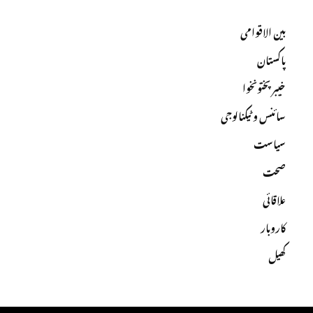
بین الاقوامی
پاکستان
خیبرپختونخوا
سائنس و ٹیکنالوجی
سیاست
صحت
علاقائی
کاروبار
کھیل