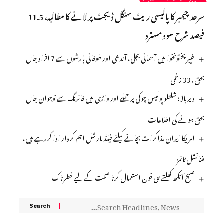
سرحد چیمبر کا پالیسی ریٹ سنگل ڈیجٹ پر لانے کا مطالبہ، 11.5
فیصد شرح سود مسترد
خیبرپختونخوا میں آسمانی بجلی، آندھی اور طوفانی بارشوں سے 7 افراد جاں
بحق، 33 زخمی
دیر بالا: شلتلو پولیس چوکی پر حملے اور واڑی میں فائرنگ سے نوجوان جاں
بحق ہونے کی اطلاعات
امریکا ایران مذاکرات بچانے کیلئے فیلڈ مارشل اہم کردار ادا کررہے ہیں،
فنانشل ٹائمز
صبح آنکھ کھلتے ہی فون استعمال کرنا صحت کے لیے خطرناک