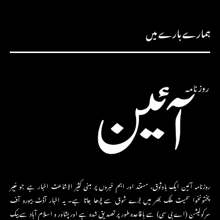
ہمارے بارے میں
روزنامہ آئین ایک باوثوق، مستند اور اہم خبروں پر مبنی کثیر الاشاعت اخبار ہے جو خیبر
پختونخوا سمیت ملک بھر میں بڑے شوق سے پڑھا جاتا ہے۔ یہ اخبار آڈٹ بیورو آف
سرکولیشن (اے بی سی) سے باقاعدہ طور پر تصدیق شدہ ہے اور پشاور و اسلام آباد سے بیک