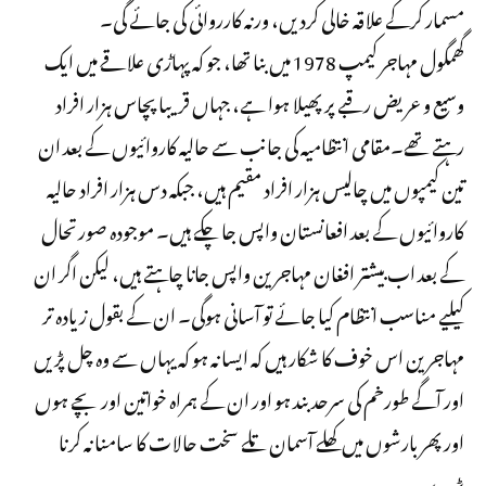
مسمار کرکے علاقہ خالی کردیں، ورنہ کارروائی کی جائے گی۔
گھمگول مہاجر کیمپ 1978 میں بنا تھا، جو کہ پہاڑی علاقے میں ایک
وسیع و عریض رقبے پر پھیلا ہوا ہے، جہاں قریبا پچاس ہزار افراد
رہتے تھے۔مقامی انتظامیہ کی جانب سے حالیہ کاروائیوں کے بعد ان
تین کیمپوں میں چالیس ہزار افراد مقیم ہیں، جبکہ دس ہزار افراد حالیہ
کاروائیوں کے بعد افعانستان واپس جا چکے ہیں۔ موجودہ صورتحال
کے بعد اب بیشتر افغان مہاجرین واپس جانا چاہتے ہیں، لیکن اگر ان
کیلیے مناسب انتظام کیا جائے تو آسانی ہوگی۔ ان کے بقول زیادہ تر
مہاجرین اس خوف کا شکار ہیں کہ ایسا نہ ہو کہ یہاں سے وہ چل پڑیں
اور آگے طورخم کی سرحد بند ہو اور ان کے ہمراہ خواتین اور بچے ہوں
اور پھر بارشوں میں کھلے آسمان تلے سخت حالات کا سامنا نہ کرنا
پڑے۔