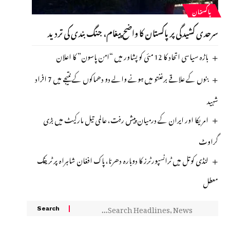
پاکستان
سرحدی کشیدگی پر پاکستان کا واضح پیغام، جنگ بندی کی تردید
باڑہ سیاسی اتحاد کا 12 مئی کو پشاور میں “امن پاسون” کا اعلان
بنوں کے علاقے برغنتو میں ہونے والے دو دھماکوں کے نتیجے میں 7 افراد
شہید
امریکا اور ایران کے درمیان پیش رفت، عالمی تیل مارکیٹ میں بڑی
گراوٹ
لنڈی کوتل میں ٹرانسپورٹرز کا دوبارہ دھرنا، پاک افغان شاہراہ پر ٹریفک
معطل