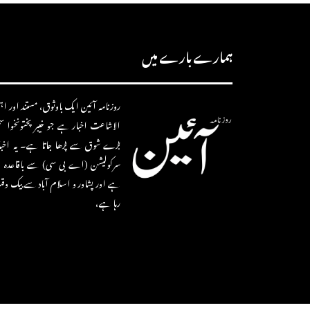
ہمارے بارے میں
روزنامہ آئین ایک باوثوق، مستند اور اہم 
الاشاعت اخبار ہے جو خیبر پختونخوا 
بڑے شوق سے پڑھا جاتا ہے۔ یہ اخب
سرکولیشن (اے بی سی) سے باقاعدہ ط
ہے اور پشاور و اسلام آباد سے بیک وق
رہا ہے،