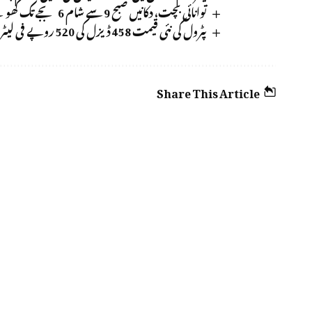
توانائی بچت، دکانیں صبح 9 سے شام 6 بجے تک کھولنے کی تجویز زیر غور
پٹرول کی نئی قیمت 458 ڈیزل کی 520 روپے فی لیٹر مقرر
Share This Article