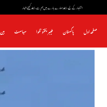
اشتہار کے لیے رابطہ
ہمارے بارے میں
ہم سے رابطہ کیجئے
اخبار
صفحہ اول
پاکستان
خیبرپختونخوا
سیاست
بین 