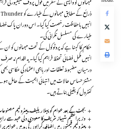
مہمانوں کو واپسی کے سفر میں فول پروف سیکیورٹی فراہ
انہیں باحفاظت رخصت کیا گیا۔ اس دوران پاک فضائی
طیارے کی مسلسل نگرانی کی۔
حکام کا کہنا ہے کہ پروٹوکول کے تحت مہمانوں کو ان کے
انہیں مکمل فضائی تحفظ فراہم کیا گیا۔ یہ اقدام نہ صرف س
درمیان مضبوط تعلقات اور باہمی اعتماد کی عکاسی ب
مشنز حساس حالات میں انتہائی اہمیت کے حامل ہوتے 
کنٹرول کو یقینی بناتے ہیں۔
بجٹ کے بعد عوام کو پہلا ریلیف، پیٹرولیم مصنوعات ک
وزیراعظم شہباز شریف کا سعودی ولی عہد سے رابطہ،
پیٹرولیم قیمتوں میں اضافہ،کرایوں کی مد میں عوام پر ای