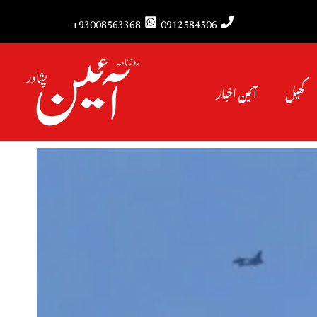
93008563368+
0912584506
کھیل
آئین اخبار