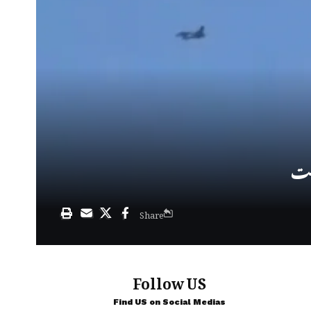
Share
Follow US
Find US on Social Medias