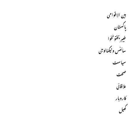
بین الاقوامی
پاکستان
خیبرپختونخوا
سائنس و ٹیکنالوجی
سیاست
صحت
علاقائی
کاروبار
کھیل