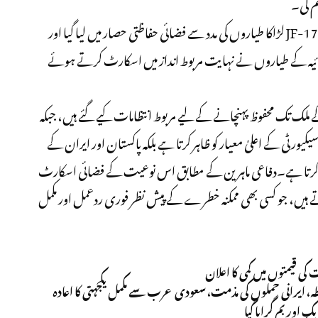
م کی۔
ذرائع کے مطابق مہمانوں کے طیارے کو JF-17 Thunder لڑاکا طیاروں کی مدد سے فضائی حفاظتی حصار میں لیا گیا اور
ہ کے طیاروں نے نہایت مربوط انداز میں اسکارٹ کرتے ہوئے
 ملک تک محفوظ پہنچانے کے لیے مربوط انتظامات کیے گئے ہیں، جبکہ
یکیورٹی کے اعلیٰ معیار کو ظاہر کرتا ہے بلکہ پاکستان اور ایران کے
ھی کرتا ہے۔دفاعی ماہرین کے مطابق اس نوعیت کے فضائی اسکارٹ
ہیں، جو کسی بھی ممکنہ خطرے کے پیش نظر فوری ردعمل اور مکمل
ی قیمتوں میں کمی کا اعلان
 ایرانی حملوں کی مذمت، سعودی عرب سے مکمل یکجہتی کا اعادہ
ک اور بم گرایا گیا