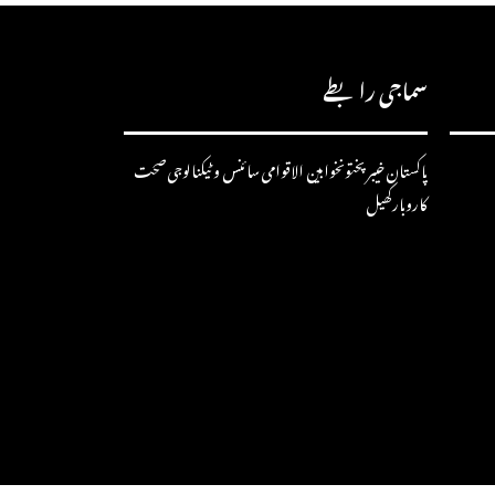
سماجی رابطے
پاکستان
خیبرپختونخوا
بین الاقوامی
سائنس و ٹیکنالوجی
صحت
کاروبار
کھیل