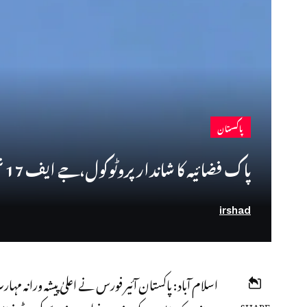
پاکستان
پاک فضائیہ کا شاندار پروٹوکول،جے ایف 17 تھنڈر طیاروں کے حصار میں ایرانی مہمان بحفاظت رخصت
irshad
اسلام آباد: پاکستان آئیر فورس نے اعلیٰ پیشہ ورانہ 
SHARE