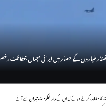
مہارت کا مظاہرہ کرتے ہوئے ایران کے دارالحکومت تہران سے آئے