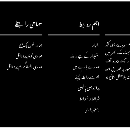
اہم روابط
سماجی رابطے
خبروں پر مبنی کثیر
اخبار
ہمارا فیس بک پیج
سمیت ملک بھر میں
اشتہار کے لیے رابطہ
ہماری ٹویٹر پروفائل
ار آڈٹ بیورو آف
ہمارے بارے میں
ہماری انسٹاگرام پروفائل
ور پر تصدیق شدہ
ہم سے رابطہ کیجئے
ت بلاتعطل شائع ہو
پرائیویسی پالیسی
شرائط و ضوابط
دستبرداری