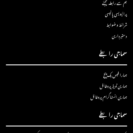
ہم سے رابطہ کیجئے
پرائیویسی پالیسی
شرائط و ضوابط
دستبرداری
سماجی رابطے
ہمارا فیس بک پیج
ہماری ٹویٹر پروفائل
ہماری انسٹاگرام پروفائل
سماجی رابطے