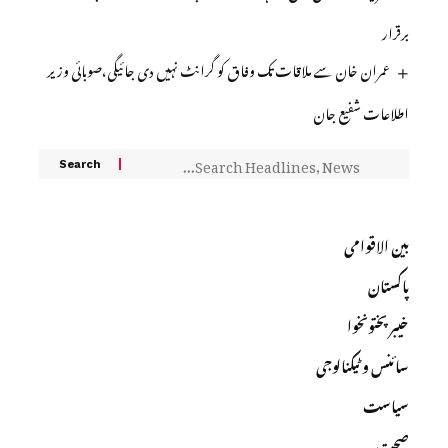
برقرار
عمران خان سے ملاقات تک وفاق کو گرانٹ نہیں دی جائیگی،صوبائی وزیر
اطلاعات شفیع جان
بین الاقوامی
پاکستان
خیبرپختونخوا
سائنس و ٹیکنالوجی
سیاست
صحت