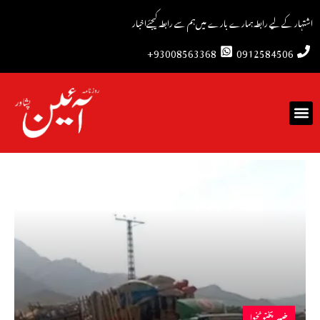
اشتہار کے لیے رابطہ
ہمارے بارے میں
ہم سے رابطہ کیجئے
اخبار
93008563368+
0912584506
خیبرپختونخوا