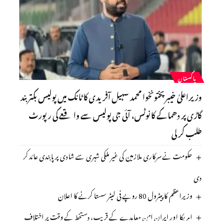
پاکستان
وزیراعلیٰ خیبر پختونخوا محمد سہیل آفریدی کا ٹانک میں پولیس بکتر بند
گاڑی پر دھماکے کا نوٹس، آئی جی پولیس سے واقعے کی رپورٹ
طلب کر لی
حکومت نے سرکاری ملازمین کی غیر ملکی شہری سے شادی پر پابندی عائد کر
دی
وزیراعظم کا پیٹرول 80 روپے فی لیٹر سستا کرنے کا اعلان
امریکا اور ایران امن معاہدے کے قریب، دستخط کے وقت پر اختلاف