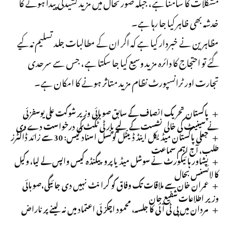
مشکلات کا سامنا ہے، جبکہ صورتحال میں مزید کشیدگی پیدا ہونے کا
خدشہ بھی ظاہر کیا جا رہا ہے۔
مظاہرین نے خبردار کیا ہے کہ اگر ان کے مطالبات جلد تسلیم نہ کیے
گئے تو احتجاج کا دائرہ مزید وسیع کیا جا سکتا ہے، جس سے سرحدی
تجارت اور ٹرانسپورٹ نظام مزید متاثر ہونے کا امکان ہے۔
پاکستان تحریک انصاف کے سابق صوبائی وزیر شوکت علی یوسفزئی
نے سینیٹ کی خالی نشست کے لیے پارٹی ٹکٹ کی درخواست دے دی
جعلی پاکستان میڈیکل اینڈ ڈینٹل کونسل اسناد کیس: 30 سے زائد ڈاکٹرز
طلب، آج اہم سماعت
پشاور ہائیکورٹ نے سوشل میڈیا پروپیگنڈہ کیس واپس لے لیا، وکیل
کا لائسنس بحال
عمران خان سے ملاقات تک وفاق کو گرانٹ نہیں دی جائیگی،صوبائی
وزیر اطلاعات شفیع جان
مردان میں پی ٹی آئی کا جلسہ، محمود اچکزئی اعتماد میں نہ لینے پر ناراض