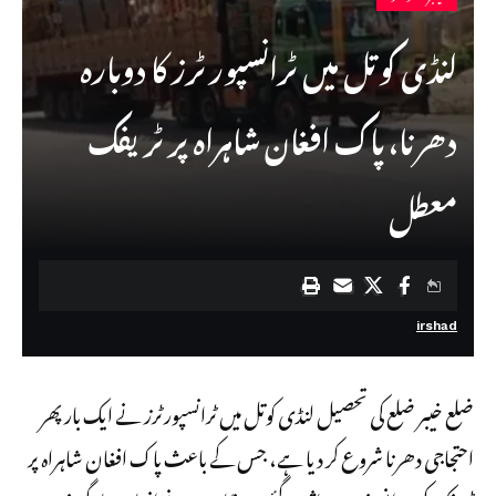
لنڈی کوتل میں ٹرانسپورٹرز کا دوبارہ
دھرنا، پاک افغان شاہراہ پر ٹریفک
معطل
irshad
ضلع
خیبر ضلع
کی تحصیل
لنڈی کوتل
میں ٹرانسپورٹرز نے ایک بار پھر
احتجاجی دھرنا شروع کر دیا ہے، جس کے باعث
پاک افغان شاہراہ
پر