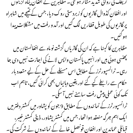
ٹریفک کی روانی شدید متاثر ہو گئی۔ مظاہرین نے افغان پناہ گزینوں
اور افغان کڈوال گاڑیوں کو زبردستی روک دیا، جس کے نتیجے میں شاہراہ
پر گاڑیوں کی طویل قطاریں لگ گئیں اور آمد و رفت میں مشکلات پیدا
ہو گئیں۔
مظاہرین کا کہنا ہے کہ ان کی گاڑیاں گزشتہ نو ماہ سے افغانستان میں
پھنسی ہوئی ہیں اور انہیں پاکستان واپس لانے کی اجازت نہیں دی جا
رہی۔ ٹرانسپورٹرز کے مطابق اس مسئلے کے حل کے لیے متعدد بار
حکام سے رابطے کیے گئے اور یقین دہانیاں بھی کرائی گئیں، تاہم اب
تک کوئی عملی پیش رفت سامنے نہیں آ سکی۔
ٹرانسپورٹرز کے نمائندوں کے مطابق 9 جون کو
پشاور
میں کمشنر دفتر میں
ایک اہم جرگہ منعقد ہوا تھا، جس میں کمشنر پشاور، ڈپٹی کمشنر خیبر،
قبائلی عمائدین اور افغان قونصل خانے کے نمائندوں نے شرکت کی۔