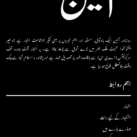
روزنامہ آئین ایک باوثوق، مستند اور اہم خبروں پر مبنی کثیر الاشاعت اخبار ہے جو خیبر
پختونخوا سمیت ملک بھر میں بڑے شوق سے پڑھا جاتا ہے۔ یہ اخبار آڈٹ بیورو آف
سرکولیشن (اے بی سی) سے باقاعدہ طور پر تصدیق شدہ ہے اور پشاور و اسلام آباد سے بیک
وقت بلاتعطل شائع ہو رہا ہے،
اہم روابط
اخبار
اشتہار کے لیے رابطہ
ہمارے بارے میں