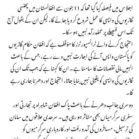
اجلاس میں فیصلہ کیا گیا تھا کہ 11 جون سے افغانستان میں پھنسی
گاڑیوں کی واپسی کا عمل شروع کر دیا جائے گا، لیکن ان کے بقول آج
تک اس فیصلے پر عملدرآمد نہیں ہو سکا۔
احتجاج کرنے والے ٹرانسپورٹرز کا مؤقف ہے کہ افغان حکام گاڑیوں
کو پاکستان واپس آنے کی اجازت نہیں دے رہے، جس کے باعث
انہیں مالی نقصانات کا سامنا ہے۔ ان کا کہنا ہے کہ جب تک ان کی
گاڑیوں کی واپسی کو یقینی نہیں بنایا جاتا، احتجاج اور دھرنا جاری رہے
گا۔
دوسری جانب دھرنے کے باعث پاک افغان شاہراہ پر تجارتی اور
سفری سرگرمیاں بھی متاثر ہو رہی ہیں۔ سرحدی علاقوں میں سامان
کی ترسیل، مسافروں کی آمد و رفت اور کاروباری سرگرمیوں کو