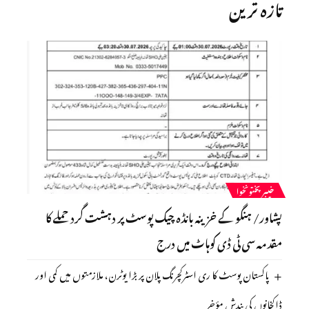
تازہ ترین
خیبرپختونخوا
پشاور/ ہنگو کے خزینہ بانڈہ چیک پوسٹ پر دہشت گرد حملے کا
مقدمہ سی ٹی ڈی کوہاٹ میں درج
پاکستان پوسٹ کا ری اسٹرکچرنگ پلان پر بڑا یوٹرن، ملازمتوں میں کمی اور
ڈاکخانوں کی بندش مؤخر