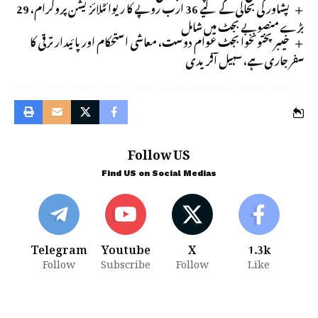
پشاور کی بحالی کے لیے 36 ارب روپے کا ریوائٹلائزیشن پروگرام، 29
بڑے منصوبے بجٹ میں شامل
خیبرپختونخوا بجٹ عوام دوست، معاشی استحکام اور پائیدار ترقی کا
سفر جاری ہے، سہیل آفریدی
Follow US
Find US on Social Medias
Telegram
Youtube
X
1.3k
Follow
Subscribe
Follow
Like