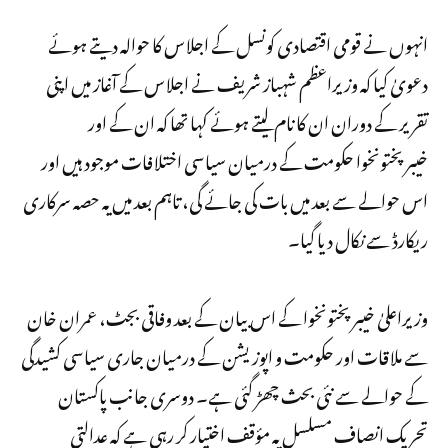
انہوں نے قومی اقتصادی کونسل کے اجلاس کا حوالہ دیتے ہوئے
دعویٰ کیا کہ وزیراعظم شہباز شریف نے اجلاس کے آغاز میں اپنی
تقریر کے دوران ان کا نام لیتے ہوئے کہا تھا کہ ان کے اور
خیبرپختونخوا حکومت کے درمیان سیاسی اختلافات موجود ہیں اور
اس حوالے سے بعد میں بات کی جائے گی، تاہم بعد میں یہ حصہ سرکاری
ریکارڈ سے نکال دیا گیا۔
وزیراعلیٰ خیبرپختونخوا کے اس بیان کے بعد وفاقی بجٹ، عمران خان
سے ملاقات اور حکومت و اپوزیشن کے درمیان جاری سیاسی کشیدگی
کے حوالے سے نئی بحث چھڑ گئی ہے۔ دوسری جانب پاکستان
تحریک انصاف مسلسل یہ مؤقف اختیار کر رہی ہے کہ عدالتی