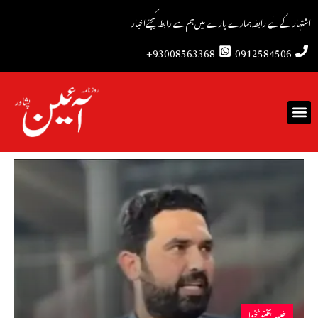
اشتہار کے لیے رابطہ
ہمارے بارے میں
ہم سے رابطہ کیجئے
اخبار
93008563368+
0912584506
خیبرپختونخوا