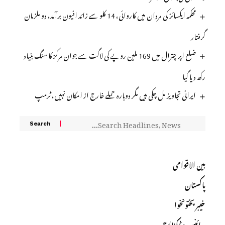
محکمہ ایکسائز کی مردان میں کاروائی، 14 کلو سے زائد افیون برآمد، دو ملزمان
گرفتار
ضلع اپر چترال میں 169 ملین روپے کی لاگت سے جوان مرکز کا سنگ بنیاد
رکھ دیا گیا
ایرانی تجاویز مل چکی ہیں مگر دوبارہ حملے خارج از امکان نہیں، ٹرمپ
بین الاقوامی
پاکستان
خیبرپختونخوا
سائنس و ٹیکنالوجی