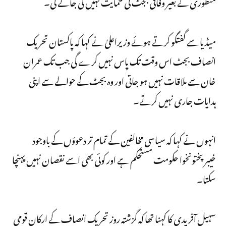
منظوری کے بغیر وفاقی بجٹ کی حمایت نہیں کی جائے گی۔
میڈیا سے گفتگو کرتے ہوئے وزیراعلیٰ نے کہا کہ پاکستان تحریک
انصاف بجٹ اس وقت تک پاس نہیں کرے گی جب تک عمران
خان سے ملاقات نہیں ہو جاتی اور وہ بجٹ کے حوالے سے اپنی
ہدایات جاری نہیں کرتے۔
انہوں نے کہا کہ سیاسی مخالفین کے تمام تر دعوؤں کے باوجود
خیبرپختونخوا حکومت مستحکم ہے اور کوئی بھی اسے نقصان نہیں پہنچا
سکتا۔
سہیل آفریدی کا کہنا تھا کہ گزشتہ روز تحریک انصاف کے ارکانِ قومی