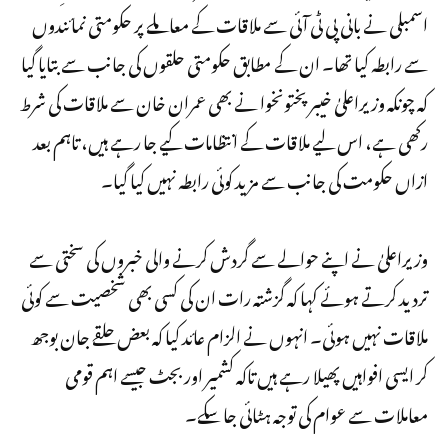
اسمبلی نے بانی پی ٹی آئی سے ملاقات کے معاملے پر حکومتی نمائندوں
سے رابطہ کیا تھا۔ ان کے مطابق حکومتی حلقوں کی جانب سے بتایا گیا
کہ چونکہ وزیراعلیٰ خیبرپختونخوا نے بھی عمران خان سے ملاقات کی شرط
رکھی ہے، اس لیے ملاقات کے انتظامات کیے جا رہے ہیں، تاہم بعد
ازاں حکومت کی جانب سے مزید کوئی رابطہ نہیں کیا گیا۔
وزیراعلیٰ نے اپنے حوالے سے گردش کرنے والی خبروں کی سختی سے
تردید کرتے ہوئے کہا کہ گزشتہ رات ان کی کسی بھی شخصیت سے کوئی
ملاقات نہیں ہوئی۔ انہوں نے الزام عائد کیا کہ بعض حلقے جان بوجھ
کر ایسی افواہیں پھیلا رہے ہیں تاکہ کشمیر اور بجٹ جیسے اہم قومی
معاملات سے عوام کی توجہ ہٹائی جا سکے۔