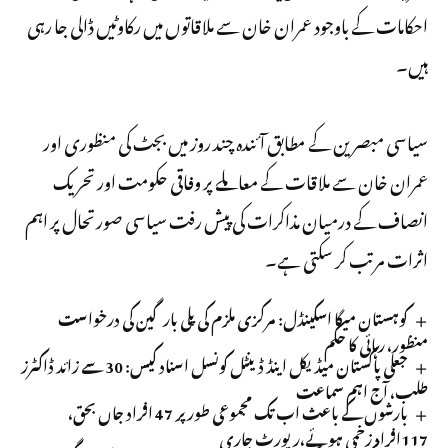
احکامات کے باوجود عمران خان سے ملاقاتوں میں رکاوٹیں ڈالی جا رہی
ہیں۔
سیاسی مبصرین کے مطابق آئندہ چند روز میں بجٹ کی منظوری اور
عمران خان سے ملاقات کے معاملے پر وفاقی حکومت اور تحریک
انصاف کے درمیان مذاکرات کی پیش رفت سیاسی صورتحال پر اہم
اثرات مرتب کر سکتی ہے۔
کوہستان میگا اسکینڈل: مرکزی ملزم کی پلی بارگین کی درخواست
منظور، رہائی کا حکم
جعلی پاکستان میڈیکل اینڈ ڈینٹل کونسل اسناد کیس: 30 سے زائد ڈاکٹرز
طلب، آج اہم سماعت
بارشوں کے باعث اب تک مجموعی طور پر 47 افراد جاں بحق،
117افراد زخمی ہوئے،رپورٹ جاری