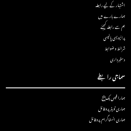
اشتہار کے لیے رابطہ
ہمارے بارے میں
ہم سے رابطہ کیجئے
پرائیویسی پالیسی
شرائط و ضوابط
دستبرداری
سماجی رابطے
ہمارا فیس بک پیج
ہماری ٹویٹر پروفائل
ہماری انسٹاگرام پروفائل