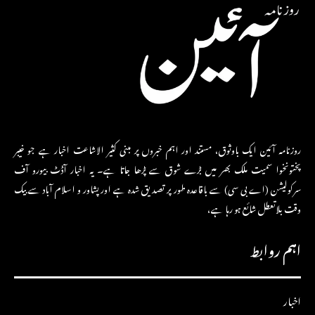
روزنامہ آئین ایک باوثوق، مستند اور اہم خبروں پر مبنی کثیر الاشاعت اخبار ہے جو خیبر
پختونخوا سمیت ملک بھر میں بڑے شوق سے پڑھا جاتا ہے۔ یہ اخبار آڈٹ بیورو آف
سرکولیشن (اے بی سی) سے باقاعدہ طور پر تصدیق شدہ ہے اور پشاور و اسلام آباد سے بیک
وقت بلاتعطل شائع ہو رہا ہے،
اہم روابط
اخبار