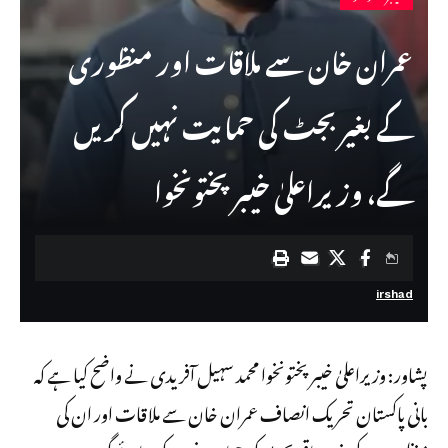
عمران خان سے ملاقات اور منظوری
کے بغیر بجٹ کی حمایت نہیں کریں
گے، وزیراعلیٰ خیبرپختونخوا
irshad
پشاور: وزیراعلیٰ خیبرپختونخوا محمد سہیل آفریدی نے واضح کیا ہے کہ
بانی پاکستان تحریک انصاف عمران خان سے ملاقات اور ان کی