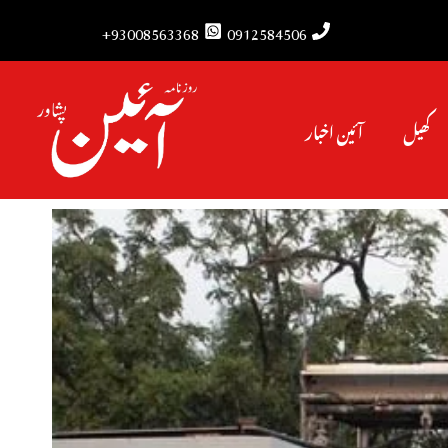
93008563368+
0912584506
کھیل
آئین اخبار