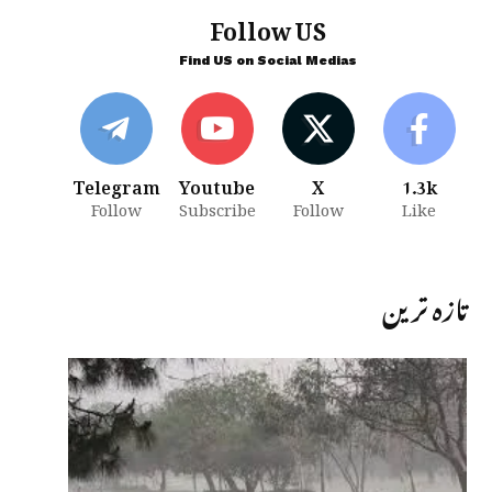
Follow US
Find US on Social Medias
Telegram
Youtube
X
1.3k
Follow
Subscribe
Follow
Like
تازہ ترین