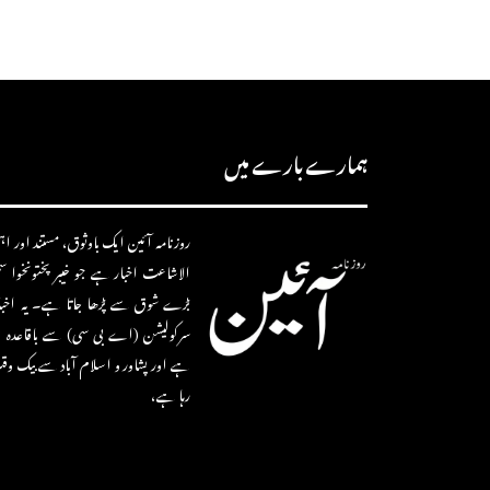
ہمارے بارے میں
روزنامہ آئین ایک باوثوق، مستند اور اہم 
الاشاعت اخبار ہے جو خیبر پختونخوا 
بڑے شوق سے پڑھا جاتا ہے۔ یہ اخب
سرکولیشن (اے بی سی) سے باقاعدہ ط
ہے اور پشاور و اسلام آباد سے بیک وق
رہا ہے،