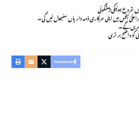
ں شروع ہونیکی پیشگوئی
راعلیٰ آفس میں اپنی سرکاری ذمہ داریاں سنبھال لیں گی۔
کریں گے۔
ٹی کو واضح برتری
Facebook