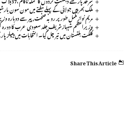
سرحد پار سے دہشت گردوں کا حملہ ناکام ،37ہلاک
ملک بھر میں جولائی کے پہلے ہفتے میں مون سون بارشی
مریم نواز مکمل طور پر روبہ صحت, پیر سے دوبارہ وزی
وزیراعظم شہبازشریف جلد سعودی عرب کا دورہ 
گلگت بلتستان میں تیر چل گیا۔ انتخابات میں پیپلز پار
Share This Article