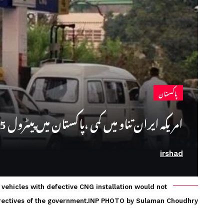
پاکستان
امریکہ ایران تناو میں کمی ،پاکستان میں پیٹرول 55 روپے فی لیٹر سستا ہونے کا امکان
irshad
vehicles with defective CNG installation would not
irectives of the government.INP PHOTO by Sulaman Choudhry