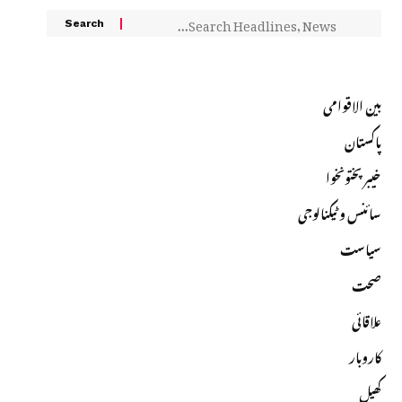
بین الاقوامی
پاکستان
خیبرپختونخوا
سائنس و ٹیکنالوجی
سیاست
صحت
علاقائی
کاروبار
کھیل