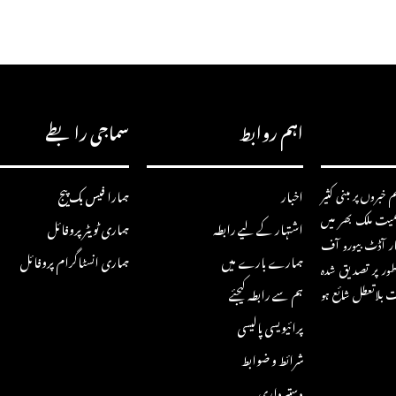
اہم روابط
سماجی رابطے
خبروں پر مبنی کثیر
اخبار
ہمارا فیس بک پیج
سمیت ملک بھر میں
اشتہار کے لیے رابطہ
ہماری ٹویٹر پروفائل
ار آڈٹ بیورو آف
ہمارے بارے میں
ہماری انسٹاگرام پروفائل
ور پر تصدیق شدہ
ہم سے رابطہ کیجئے
ت بلاتعطل شائع ہو
پرائیویسی پالیسی
شرائط و ضوابط
دستبرداری