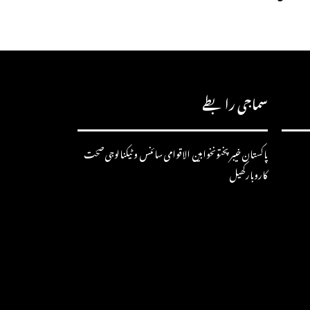
سماجی رابطے
پاکستان
خیبرپختونخوا
بین الاقوامی
سائنس و ٹیکنالوجی
صحت
کاروبار
کھیل