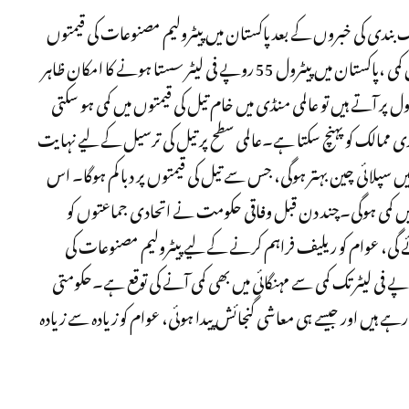
جنگ بندی کی خبروں کے بعد پاکستان میں پیٹرولیم مصنوعات کی قیمتوں
میں کمی کی توقعات زور پکڑنے لگی ہیں،امریکہ ایران تنا میں کمی ،پاکستان میں پیٹرول 55 روپے فی لیٹر سستا ہونے کا امکان ظاہر
ل پر آتے ہیں تو عالمی منڈی میں خام تیل کی قیمتوں میں کمی ہو سکتی
ی ممالک کو پہنچ سکتا ہے۔عالمی سطح پر تیل کی ترسیل کے لیے نہایت
یں سپلائی چین بہتر ہوگی، جس سے تیل کی قیمتوں پر دبا کم ہوگا۔ اس
میں کمی ہوگی۔چند دن قبل وفاقی حکومت نے اتحادی جماعتوں کو
 آئے گی، عوام کو ریلیف فراہم کرنے کے لیے پیٹرولیم مصنوعات کی
ں میں کمی کی جائے گی۔ ماہرین کا کہنا ہے کہ 55 روپے فی لیٹر تک کمی سے مہنگائی میں بھی کمی آنے کی توقع ہے۔حکومتی
ے ہیں اور جیسے ہی معاشی گنجائش پیدا ہوئی، عوام کو زیادہ سے زیادہ