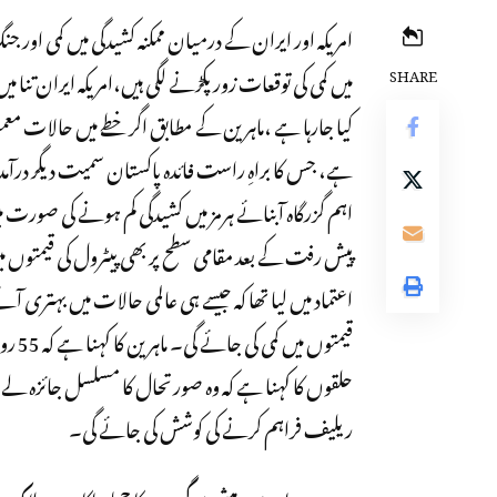
امریکہ اور ایران کے درمیان ممکنہ کشیدگی میں کمی اور 
SHARE
کیا جارہا ہے ،ماہرین کے مطابق اگر خطے میں حالات معمو
ہے، جس کا براہِ راست فائدہ پاکستان سمیت دیگر درآمد
اہم گزرگاہ آبنائے ہرمز میں کشیدگی کم ہونے کی صورت م
پیش رفت کے بعد مقامی سطح پر بھی پیٹرول کی قیمتوں 
اعتماد میں لیا تھا کہ جیسے ہی عالمی حالات میں بہتری
قیمتو
حلقوں کا کہنا ہے کہ وہ صورتحال کا مسلسل جائزہ لے رہ
ریلیف فراہم کرنے کی کوشش کی جائے گی۔