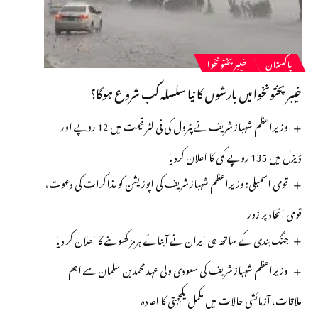
پاکستان
خیبرپختونخوا
خیبرپختونخوا میں بارشوں کا نیا سلسلہ کب شروع ہوگا؟
وزیراعظم شہباز شریف نے پٹرول کی فی لٹر قیمت میں 12 روپے اور
ڈیزل میں 135 روپے کمی کا اعلان کردیا
قومی اسمبلی: وزیراعظم شہباز شریف کی اپوزیشن کو مذاکرات کی دعوت،
قومی اتحاد پر زور
جنگ بندی کے ساتھ ہی ایران نے آبنائے ہرمز کھولنے کا اعلان کر دیا
وزیراعظم شہباز شریف کی سعودی ولی عہد محمد بن سلمان سے اہم
ملاقات، آزمائشی حالات میں مکمل یکجہتی کا اعادہ