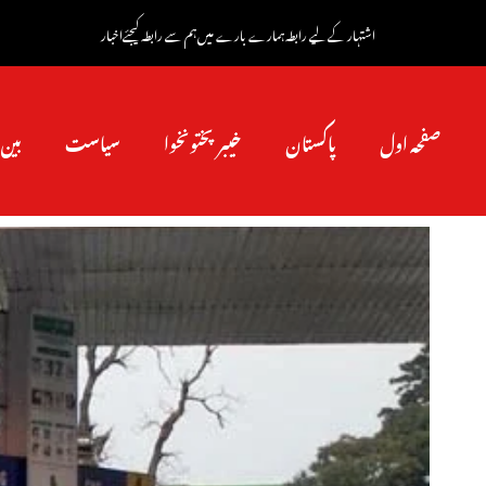
اشتہار کے لیے رابطہ
ہمارے بارے میں
ہم سے رابطہ کیجئے
اخبار
صفحہ اول
پاکستان
خیبرپختونخوا
سیاست
بین 