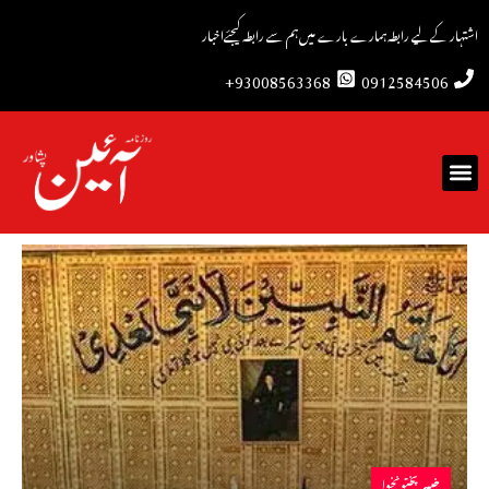
اشتہار کے لیے رابطہ
ہمارے بارے میں
ہم سے رابطہ کیجئے
اخبار
93008563368+
0912584506
خیبرپختونخوا