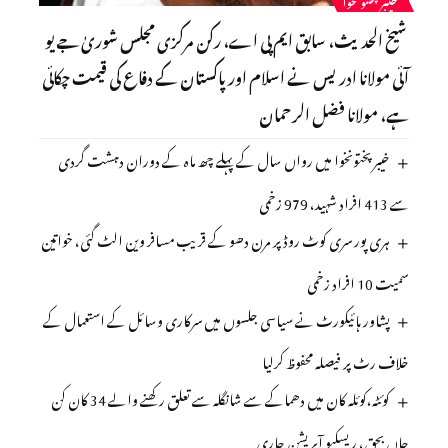
خیبرپختونخوا
شیخ الحدیث، سابق ایم پی اے، رکن مرکزی مجلس شوریٰ جے یو
آئی مولانا ادریس نے اسلام اور پاکستان کے دفاع کی قیمت چکائی
ہے، مولانا فضل الرحمان
خیبرپختونخوا میں رواں سال کے پہلے چھ ماہ کے دوران دہشت گردی
سے 413 افراد شہید، 979 زخمی
ہری پور سری کوٹ روڈ پر مرن دھو کے قریب مسافر وین الٹ گئی، خواتین
سمیت 10 افراد زخمی
پشاور ہائیکورٹ نے سیاسی جلسوں میں سرکاری وسائل کے استعمال کے
خلاف رٹ پر فیصلہ محفوظ کرلیا
کوئٹہ،کوئلہ کان میں دھماکے سے شانگلہ سے تعلق رکھنے والے 34 کان کن
جاں بحق، ریسکیو آپریشن جاری