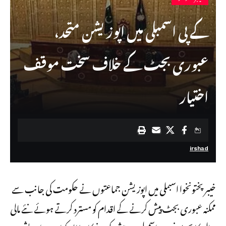
کے پی اسمبلی میں اپوزیشن متحد،
عبوری بجٹ کے خلاف سخت موقف
اختیار
irshad
خیبرپختونخوا اسبملی میں اپوزیشن جماعتوں نے حکومت کی جانب سے
ممکنہ عبوری بجٹ پیش کرنے کے اقدام کو مسترد کرتے ہوئے نئے مالی