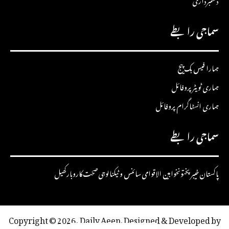
سماجی رابطے
ہمارا فیس بک پیج
ہماری ٹویٹر پروفائل
ہماری انسٹاگرام پروفائل
سماجی رابطے
پاکستان
خیبرپختونخوا
بین الاقوامی
سائنس و ٹیکنالوجی
صحت
کاروبار
کھیل
Copyright © 2026, Daily Aeen. Designed & Developed by