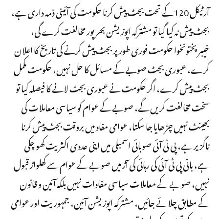
آرٹیکل 120 کے تحت بجٹ پیش کرنا حکومت کی آئینی ذمہ داری ہے،
بجٹ پیش نہ کیا گیا تو مشترکہ اپوزیشن بھرپور مخالفت کرے گی،
خیبرپختونخوا حکومت فوری طور پر بجٹ پیش کرنے کی تاریخ کا اعلان
کرے، عبوری بجٹ صوبے کے مسائل کا حل نہیں، حکومت مکمل
بجٹ پیش کرے، اگر حکومت نے عبوری بجٹ لانے کا فیصلہ کیا تو
سخت مخالفت کریں گے، صوبے کے عوام کو سیاسی معاملات کی
بھینٹ نہیں چڑھایا جا سکتا، عوامی مفاد میں بروقت بجٹ پیش کرنا
ناگزیر ہے، پی ٹی آئی صوبائی اسمبلی میں اپنی عددی اکثریت کھو چکی
ہے، بانی پی ٹی آئی کی رہائی کی آڑ میں صوبے کے عوام سے کھلواڑ قبول
نہیں، صوبے کے معاملات سیاسی مفادات نہیں بلکہ آئین و قانون
کے مطابق چلائے جائیں، مشترکہ اپوزیشن آئین، جمہوریت اور عوامی