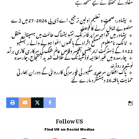
مفاد کے تحفظ کے لیے متحد ہے
پشاور: صحت و تعلیم اولین ترجیح، اے ڈی پی 2026-27 میں بڑے
منصوبے شامل کرنے کا فیصلہ
پشاور میں خواجہ سرا پر فائرنگ، تشویشناک حالت میں ہسپتال منتقل
ٹانک، نامعلوم مسلح افراد کے ہاتھوں اغوا ہونے والے ریسکیو
1122 کے ڈسٹرکٹ ایمرجنسی آفیسر وقاص عالم خٹک کی سرکاری گاڑی برآمد
چارسدہ میں غیر اعلانیہ لوڈشیڈنگ کے خلاف شدید احتجاج، چارسدہ
نوشہرہ روڈ بند
پاک افغان سرحد پر سکیورٹی فورسز کی کارروائی کے دوران بھارتی
حمایت یافتہ 26 دہشتگرد مارے گئے
Follow US
Find US on Social Medias