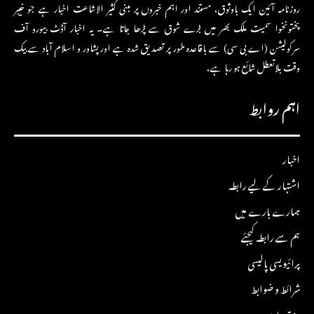
روزنامہ آئین ایک باوثوق، مستند اور اہم خبروں پر مبنی کثیر الاشاعت اخبار ہے جو خیبر
پختونخوا سمیت ملک بھر میں بڑے شوق سے پڑھا جاتا ہے۔ یہ اخبار آڈٹ بیورو آف
سرکولیشن (اے بی سی) سے باقاعدہ طور پر تصدیق شدہ ہے اور پشاور و اسلام آباد سے بیک
وقت بلاتعطل شائع ہو رہا ہے،
اہم روابط
اخبار
اشتہار کے لیے رابطہ
ہمارے بارے میں
ہم سے رابطہ کیجئے
پرائیویسی پالیسی
شرائط و ضوابط
دستبرداری