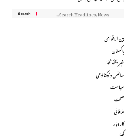
بین الاقوامی
پاکستان
خیبرپختونخوا
سائنس و ٹیکنالوجی
سیاست
صحت
علاقائی
کاروبار
کھیل