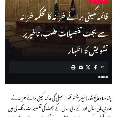
قائمہ کمیٹی برائے خزانہ کا محکمہ خزانہ
سے بجٹ تفصیلات طلب، تاخیر پر
تشویش کا اظہار
irshad
پشاور(وقائع نگار) خیبرپختونخوا اسمبلی کی قائمہ کمیٹی برائے خزانہ نے
جاری مالی سال اور نئے مالی سال کے بجٹ کی تفصیلات مانگ لی ہیں