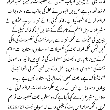
قائمہ کمیٹی کے چیرمین ارباب عثمان نے تفصیلات نہ ملنے پر مشیر خزانہ
کو خط لکھ دیا ہے جس میں انہوں نے محکمہ کی جانب سے دستاویزات
فراہم کرنے کا شکوہ کیا ہے، قائمہ کمیٹی برائے خزانہ ارباب عثمان نے
مشیر خزانہ مزمل اسلم کے نام لکھے گئے خط میں کہا کہ قائمہ کمیٹی کے
چیرمین کی حثیت سے محکمہ خزانہ سے بار بار بجٹ کی تفصیلات کی مانگی
گئیں لیکن محکمہ خزانہ بجٹ کی تفصیلات اور معاون دستاویزات فراہم
کرنے میں ناکام رہی، بجٹ کی معلومات کی فراہمی میں تاخیر اور صوبائی
بجٹ کی منظوری اور اس پر عمل درآمد میں کسی قسم کی التوا انتہائی
تشویشناک ہے، بجٹ محض ایک مالیاتی دستاویز نہیں ہے۔ یہ وہ
بنیادی دستاویز ہے جس کے ذریعے حکومت خدمات فراہم کرتی ہے،
خط میں مشیر خزانہ سے کہا گیا ہے کہ وہ مطلوبہ بجٹ تفصیلات فراہم
کریں، محکمہ خزانہ اس بات کو یقینی بنائے کہ صوبائی بجٹ 2026/27