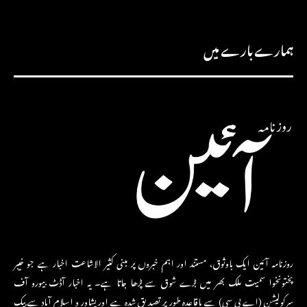
ہمارے بارے میں
روزنامہ آئین ایک باوثوق، مستند اور اہم خبروں پر مبنی کثیر الاشاعت اخبار ہے جو خیبر
پختونخوا سمیت ملک بھر میں بڑے شوق سے پڑھا جاتا ہے۔ یہ اخبار آڈٹ بیورو آف
سرکولیشن (اے بی سی) سے باقاعدہ طور پر تصدیق شدہ ہے اور پشاور و اسلام آباد سے بیک