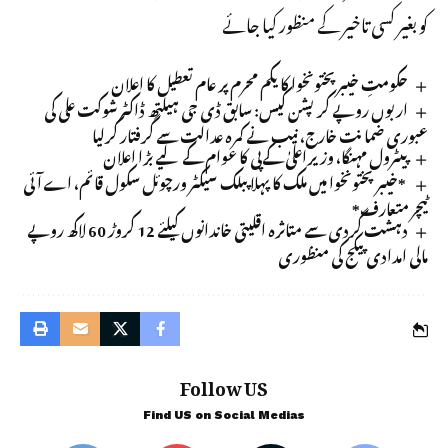
کو بغیر کسی تاخیر کے منظور کیا جائے
حکومتِ خیبر پختونخوا کا یکم محرم پر عام تعطیل کا اعلان
اربوں روپے کرپشن کیس: سابق ڈی جی ہیلتھ ڈاکٹر شوکت علی کی
عبوری ضمانت خارج، نیب نے کمرہ عدالت سے گرفتار کرلیا
پیٹرول مہنگا، وزیراعلیٰ کےپی کا عوام کے لیے بڑا اعلان
*خیبرپختونخوا میں ملک کا پہلا پبلک سیکٹر ورچوئل سکول قائم، اے آئی
ٹیچر متعارف*
دہشت گردی سے متاثرہ اقلیتی خاندانوں کیلئے 12 کروڑ 60 لاکھ روپے
مالی امدادی پیکج کی منظوری
Follow US
Find US on Social Medias