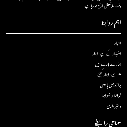
وقت بلاتعطل شائع ہو رہا ہے،
اہم روابط
اخبار
اشتہار کے لیے رابطہ
ہمارے بارے میں
ہم سے رابطہ کیجئے
پرائیویسی پالیسی
شرائط و ضوابط
دستبرداری
سماجی رابطے