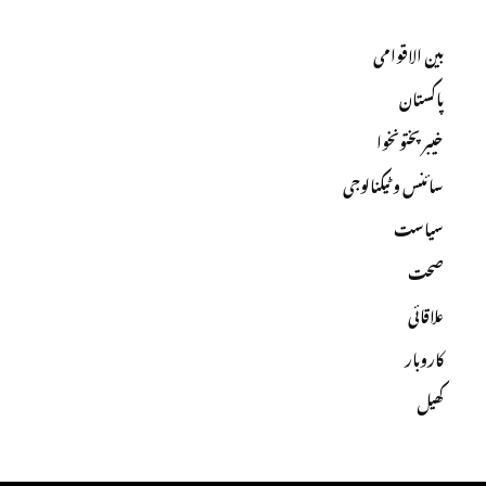
بین الاقوامی
پاکستان
خیبرپختونخوا
سائنس و ٹیکنالوجی
سیاست
صحت
علاقائی
کاروبار
کھیل