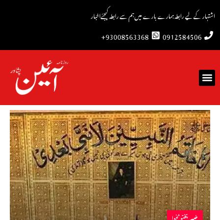
اشتہار کے لیے رابطہ
ہمارے بارے میں
ہم سے رابطہ کیجئے
اخبار
93008563368+
0912584506
خیبرپختونخوا