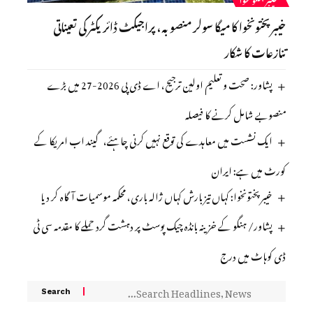
خیبر پختونخوا کا میگا سولر منصوبہ ، پراجیکٹ ڈائریکٹر کی تعیناتی
تنازعات کا شکار
پشاور: صحت و تعلیم اولین ترجیح، اے ڈی پی 2026-27 میں بڑے
منصوبے شامل کرنے کا فیصلہ
ایک نشست میں معاہدے کی توقع نہیں کرنی چاہئے، گیند اب امریکا کے
کورٹ میں ہے: ایران
خیبرپختونخوا: کہاں تیز بارش کہاں ژالہ باری، محکمہ موسمیات آگاہ کر دیا
پشاور/ ہنگو کے خزینہ بانڈہ چیک پوسٹ پر دہشت گرد حملے کا مقدمہ سی ٹی
ڈی کوہاٹ میں درج