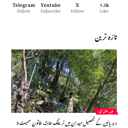
Telegram
Youtube
X
1.3k
Follow
Subscribe
Follow
Like
تازہ ترین
خیبرپختونخوا
دیر پائین کے تحصیل میدان میں ٹریفک حادثہ، خاتون سمیت 3