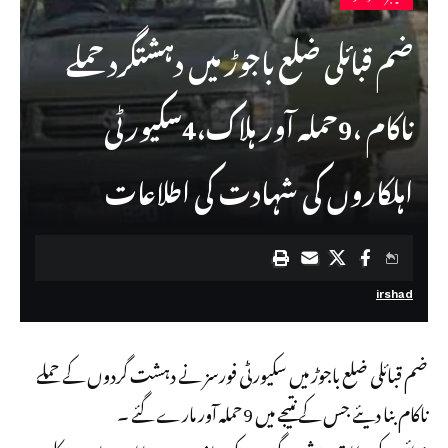
ضم قبائلی ضلع باجوڑ میں دہشتگرد حملے
ناکام ،9حملہ آور ہلاک،4سکیورٹی
اہلکاروں کی شہادت کی اطلاعات
irshad
ضم قبائلی ضلع باجوڑ میں سکیورٹی فورسز نے دہشت گردوں کے حملے
ناکام بنا دیئے جس کے نتیجے میں 9حملہ آور مارے گئے ۔