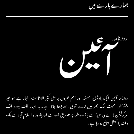
ہمارے بارے میں
روزنامہ آئین ایک باوثوق، مستند اور اہم خبروں پر مبنی کثیر الاشاعت اخبار ہے جو خیبر
پختونخوا سمیت ملک بھر میں بڑے شوق سے پڑھا جاتا ہے۔ یہ اخبار آڈٹ بیورو آف
سرکولیشن (اے بی سی) سے باقاعدہ طور پر تصدیق شدہ ہے اور پشاور و اسلام آباد سے بیک
وقت بلاتعطل شائع ہو رہا ہے،