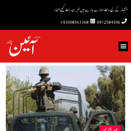
اشتہار کے لیے رابطہ
ہمارے بارے میں
ہم سے رابطہ کیجئے
اخبار
93008563368+
0912584506
خیبرپختونخوا