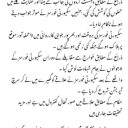
ذرائع کے مطابق دہشت گردوں کی جانب سے مینا اور عنایت کلے میں
حملوں کی کوشش کی گئی، جنہیں سکیورٹی فورسز نے موثر جواب دیتے
ہوئے ناکام بنا دیا۔
سکیورٹی فورسز کی بروقت اور بھر پور جوابی کارروائی میں 9حملہ آور موقع
پر ہلاک ہو گئے جبکہ کئی زخمی ہو گئے ہیں ۔
ذرائع کے مطابق خوارج سے مقابلے کے دوران سکیورٹی فورسز کے
4جوانوں نے جام شہادت نوش کیا ۔
واقعے کے بعد سکیورٹی فورسز نے علاقے کو گھیرے میں لے کر سرچ
آپریشن شروع کر دیا ہے ۔
حکام کے مطابق علاقے میں صورتحال کنٹرول میں ہے اور مزید
تحقیقات جاری ہیں