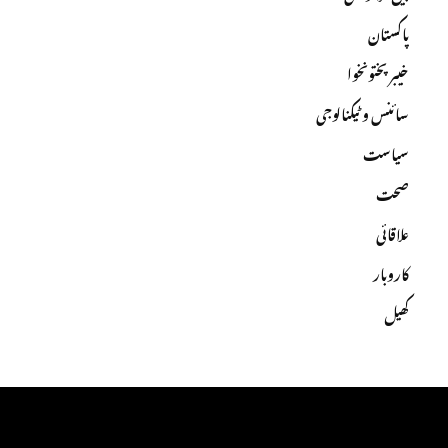
پاکستان
خیبرپختونخوا
سائنس و ٹیکنالوجی
سیاست
صحت
علاقائی
کاروبار
کھیل