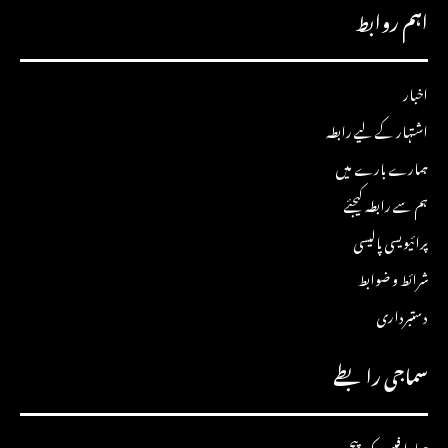
اہم روابط
اخبار
اشتہار کے لیے رابطہ
ہمارے بارے میں
ہم سے رابطہ کیجئے
پرائیویسی پالیسی
شرائط و ضوابط
دستبرداری
سماجی رابطے
ہمارا فیس بک پیج