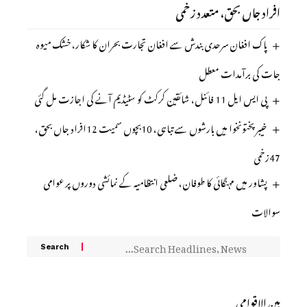
افراد جاں بحق، متعدد زخمی
پاک افغان سرحدی بندش سے افغان تجارت بحران کا شکار، خشک میوہ
جات کی برآمدات معطل
پی ایس ایل 11 فائنل، شائقین کرکٹ کو سٹیڈیم آنے کی اجازت مل گئی
خیبرپختونخوا میں بارشوں سے تباہی، 10بچوں سمیت 12افراد جاں بحق،
47زخمی
پشاور میں مہنگائی کا طوفان، ضلعی انتظامیہ کے نمائشی دوروں پر عوامی
سوالات
بین الاقوامی