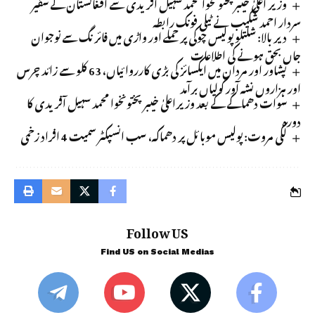
وزیر اعلیٰ خیبر پختونخوا محمد سہیل آفریدی سے افغانستان کے سفیر
سردار احمد شکیب نے ٹیلی فونک رابطہ
دیر بالا: شلتلو پولیس چوکی پر حملے اور واڑی میں فائرنگ سے نوجوان
جاں بحق ہونے کی اطلاعات
پشاور اور مردان میں ایکسائز کی بڑی کارروائیاں، 63 کلو سے زائد چرس
اور ہزاروں نشہ آور گولیاں برآمد
سوات دھماکے کے بعد وزیراعلیٰ خیبرپختونخوا محمد سہیل آفریدی کا
دورہ
لکی مروت: پولیس موبائل پر دھماکہ، سب انسپکٹر سمیت 4 افراد زخمی
Follow US
Find US on Social Medias