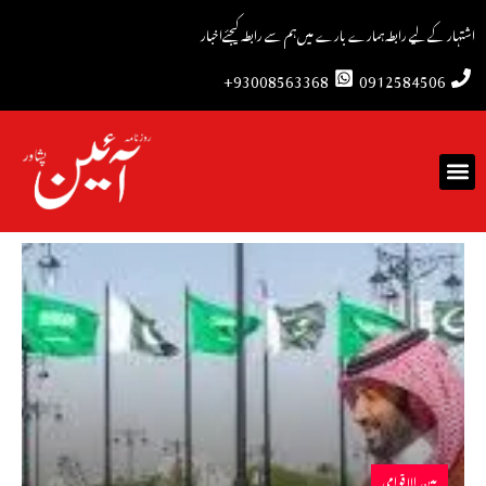
اشتہار کے لیے رابطہ
ہمارے بارے میں
ہم سے رابطہ کیجئے
اخبار
93008563368+
0912584506
بین الاقوامی