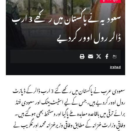
سعودیہ نے پاکستان میں رکھے 3 ارب
ڈالر رول اوور کردیے
irshad
سعودی عرب نے پاکستان میں رکھے گئے 3 ارب ڈالر کے ڈپازٹ
رول اوور کردیے ہیں، جس کے لیے اسٹیٹ بینک اور سعودی فنڈ
برائے ترقی میں باقاعدہ معاہدہ طے پاگیا اور دستخط بھی ہوگئے ہیں۔
وفاقی وزارت خزانہ کے مطابق وفاقی وزیرخزانہ محمد اورنگزیب نے