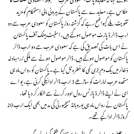
عکاس ہے، معاہدے سے پاکستان کے بیرونی مالی استحکام کومزید
تقویت ملے گیواضح رہے کہ گزشتہ روز پاکستان کو سعودی عرب سے دو
ارب ڈالر ڈپازٹ موصول ہوگئے ہیں، اسٹیٹ بینک آف پاکستان
نے اس بات کی تصدیق کی ہے کہ سعودی عرب سے دو ارب ڈالر
پاکستان کو موصول ہوگئے ہیں، ڈالر موصول ہونے سے ملکی زرمبادلہ
ذخائر میں یک دم بڑی کمی کا خطرہ ٹل گیا ہے۔پاکستان کو رواں ماہ ہی
متحدہ عرب امارات کو ساڑھے 3 ارب ڈالر ادائیگی کرنی ہے، یو اے
ای نے اپنے ڈالر ڈپازٹس رول اوور کرنے سے انکار کر دیا تھا،
پاکستان نے رواں ماہ ہی یوروبانڈ میچیورٹی کی مد میں بھی ایک ارب 20
کروڑ ڈالر ادا کیے تھے۔
چینی صدر ایران کے ساتھ جاری تناؤ کو ختم کرانے کے