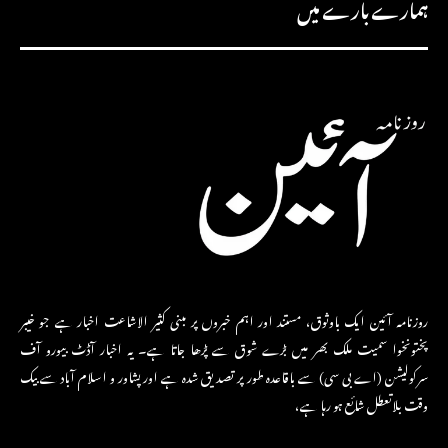
ہمارے بارے میں
روزنامہ آئین ایک باوثوق، مستند اور اہم خبروں پر مبنی کثیر الاشاعت اخبار ہے جو خیبر
پختونخوا سمیت ملک بھر میں بڑے شوق سے پڑھا جاتا ہے۔ یہ اخبار آڈٹ بیورو آف
سرکولیشن (اے بی سی) سے باقاعدہ طور پر تصدیق شدہ ہے اور پشاور و اسلام آباد سے بیک
وقت بلاتعطل شائع ہو رہا ہے،