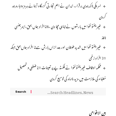
امریکی ناکہ بندی برقرار، ایران نے اہم تجارتی گزرگاہ آبنائے ہرمز دوبارہ بند
کردی
خیبر پختونخوا میں بارشوں نے تباہی مچا دی ،26افراد جاں بحق،ایمرجنسی
نافذ
خیبرپختونخوا میں شدید طوفان اور بعد ازاں بارش سے2 افراد جاں‌بحق جبکہ
31 افراد زخمی
محکمہ اوقاف خیبرپختونخوا نے فکسڈ پے پر تعینات 21 ضلعی و تحصیل
خطباء کی ملازمت میں مزید 6 ماہ کی توسیع کردی
بین الاقوامی