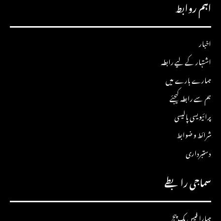
اہم روابط
اخبار
اشتہار کے لیے رابطہ
ہمارے بارے میں
ہم سے رابطہ کیجئے
پرائیویسی پالیسی
شرائط و ضوابط
دستبرداری
سماجی رابطے
ہمارا فیس بک پیج