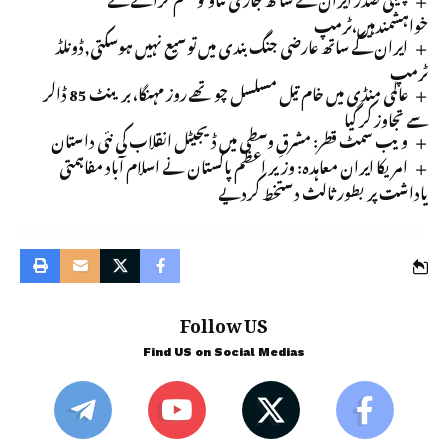
خواہشمندہیں،ٹرمپ
ایران کے ساتھ عارضی جنگ بندی میں توسیع نہیں ہوسکتی,ڈونلڈ
ٹرمپ
عالمی منڈی میں خام تیل مسلسل چوتھے روز مہنگا، برینٹ 85 ڈالر
سے تجاوز کر گیا
ویب سمٹ قطر: مشرقِ وسطی میں ڈیجیٹل انقلاب کی نئی داستان
امریکا ایران معاہدہ: وزیر اعظم پاکستان نے اسلام آباد مفاہمتی
یاداشت پر بطور ثالث دستخط کردیے
Follow US
Find US on Social Medias