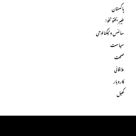
پاکستان
خیبرپختونخوا
سائنس و ٹیکنالوجی
سیاست
صحت
علاقائی
کاروبار
کھیل