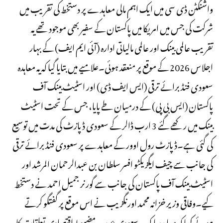
واشنگٹن ڈی سی میں ایک اہم مالی معاہدے پر دستخط کی تقریب میں
شرکت کی جس میں امریکا میں پاکستان کے سفیر بھی موجود تھے یہ
تقریب عالمی بینک اور عالمی مالیاتی ادارہ (آئی ایم ایف) کے بہار
اجلاس 2026 کے موقع پر منعقد ہوئی۔علامیے میں بتایا گیا کہ یہ معاہدہ
سعودی فنڈ برائے ترقی (ایس ایف ڈی) اور اسٹیٹ بینک آف
پاکستان (ایس بی پی) کے درمیان طے پایا، جس کے تحت اسٹیٹ
بینک میں رکھے گئے 3 ارب ڈالر کے سعودی ڈپازٹ کی مدت میں توسیع
کی گئی ہے۔ڈپازٹ رول اوور کے معاہدے پر سعودی فنڈ برائے ترقی
کی جانب سے چیف ایگزیکٹو افسر سلطان بن عبدالرحمان المرشد اور
اسٹیٹ بینک آف پاکستان کی جانب سے گورنر جمیل احمد نے دستخط
کیے۔وفاقی وزیر خزانہ محمد اورنگزیب نے اس موقع پر گفتگو کرتے
ہوئے کہا کہ معاہدہ پاک-سعودی عرب مضبوط اقتصادی تعلقات کا