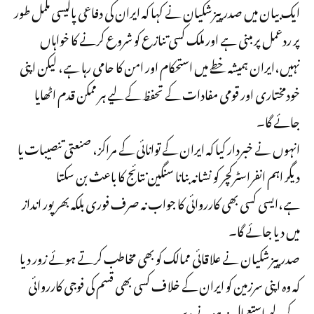
ایک بیان میں صدر پیزشکیان نے کہا کہ ایران کی دفاعی پالیسی مکمل طور
پر ردعمل پر مبنی ہے اور ملک کسی تنازع کو شروع کرنے کا خواہاں
نہیں،ایران ہمیشہ خطے میں استحکام اور امن کا حامی رہا ہے، لیکن اپنی
خودمختاری اور قومی مفادات کے تحفظ کے لیے ہر ممکن قدم اٹھایا
جائے گا۔
انہوں نے خبردار کیا کہ ایران کے توانائی کے مراکز، صنعتی تنصیبات یا
دیگر اہم انفراسٹرکچر کو نشانہ بنانا سنگین نتائج کا باعث بن سکتا
ہے،ایسی کسی بھی کارروائی کا جواب نہ صرف فوری بلکہ بھرپور انداز
میں دیا جائے گا۔
صدر پیزشکیان نے علاقائی ممالک کو بھی مخاطب کرتے ہوئے زور دیا
کہ وہ اپنی سرزمین کو ایران کے خلاف کسی بھی قسم کی فوجی کارروائی
کے لیے استعمال نہ ہونے دیں۔