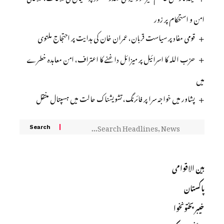
امن و استحکام پر زور
قومی مفاد پر سیاست قربان، عمران خان کی ہدایت پر احتجاج ملتوی
حزب اللہ کا اسرائیل پر میزائل داغنے کا اعتراف، امن معاہدہ خطرے
میں
پشاور میں خواجہ سرا پر فائرنگ، تشویشناک حالت میں ہسپتال منتقل
بین الاقوامی
پاکستان
خیبرپختونخوا