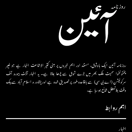
روزنامہ آئین ایک باوثوق، مستند اور اہم خبروں پر مبنی کثیر الاشاعت اخبار ہے جو خیبر
پختونخوا سمیت ملک بھر میں بڑے شوق سے پڑھا جاتا ہے۔ یہ اخبار آڈٹ بیورو آف
سرکولیشن (اے بی سی) سے باقاعدہ طور پر تصدیق شدہ ہے اور پشاور و اسلام آباد سے بیک
وقت بلاتعطل شائع ہو رہا ہے،
اہم روابط
اخبار