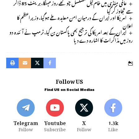
عالمی منڈی میں خام تیل مسلسل چوتھے روز مہنگا، برینٹ 85 ڈالر
سے تجاوز کر گیا
امریکا اور ایران کے درمیان امن معاہدہ طے ہوگیا، وزیراعظم کا
اعلان
ایران کے بعد امریکا کی ترجیح بھی پاکستان بن گیا، ٹرمپ نے آئندہ دو
روز میں مذاکرات کا اشارہ دے دیا
Follow US
Find US on Social Medias
Telegram
Youtube
X
1.3k
Follow
Subscribe
Follow
Like