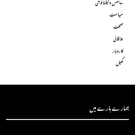
سائنس و ٹیکنالوجی
سیاست
صحت
علاقائی
کاروبار
کھیل
ہمارے بارے میں