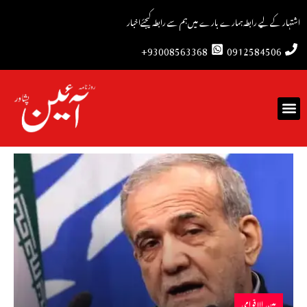
اشتہار کے لیے رابطہ
ہمارے بارے میں
ہم سے رابطہ کیجئے
اخبار
93008563368+
0912584506
بین الاقوامی