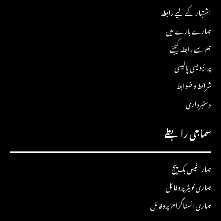
اشتہار کے لیے رابطہ
ہمارے بارے میں
ہم سے رابطہ کیجئے
پرائیویسی پالیسی
شرائط و ضوابط
دستبرداری
سماجی رابطے
ہمارا فیس بک پیج
ہماری ٹویٹر پروفائل
ہماری انسٹاگرام پروفائل