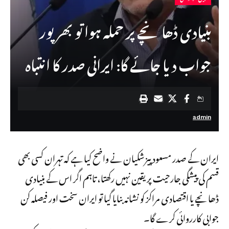
بنیادی ڈھانچے پر حملہ ہوا تو بھرپور
جواب دیا جائے گا: ایرانی صدر کا انتباہ
admin
ایران کے صدر مسعود پیزشکیان نے واضح کیا ہے کہ تہران کسی بھی
قسم کی پیشگی جارحیت پر یقین نہیں رکھتا، تاہم اگر اس کے بنیادی
ڈھانچے یا اقتصادی مراکز کو نشانہ بنایا گیا تو ایران سخت اور فیصلہ کن
جوابی کارروائی کرے گا۔