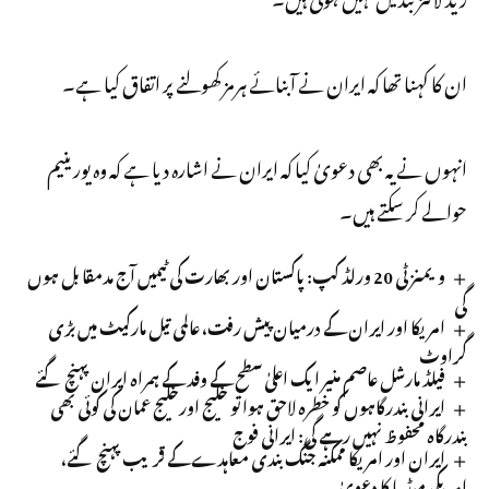
ان کا کہنا تھا کہ ایران نے آبنائے ہرمز کھولنے پر اتفاق کیا ہے۔
انہوں نے یہ بھی دعویٰ کیا کہ ایران نے اشارہ دیا ہے کہ وہ یورینیم
حوالے کر سکتے ہیں۔
ویمنز ٹی 20 ورلڈ کپ: پاکستان اور بھارت کی ٹیمیں آج مدمقابل ہوں
گی
امریکا اور ایران کے درمیان پیش رفت، عالمی تیل مارکیٹ میں بڑی
گراوٹ
فیلڈ مارشل عاصم منیر ایک اعلیٰ سطح کے وفد کے ہمراہ ایران پہنچ گئے
ایرانی بندرگاہوں کو خطرہ لاحق ہوا تو خلیج اورخلیج عمان کی کوئی بھی
بندرگاہ محفوظ نہیں رہے گی: ایرانی فوج
ایران اور امریکا ممکنہ جنگ بندی معاہدے کے قریب پہنچ گئے،
امریکی میڈیا کا دعویٰ