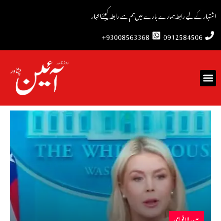
اشتہار کے لیے رابطہ
ہمارے بارے میں
ہم سے رابطہ کیجئے
اخبار
93008563368+
0912584506
بین الاقوامی