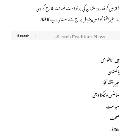
فراڈ میں گرفتار دو ملزمان کی درخواستِ ضمانت خارج کر دی
خیبر پختونخوا میں پیٹرول پرآج سے سبسڈی دینے کا آغاز
بین الاقوامی
پاکستان
خیبرپختونخوا
سائنس و ٹیکنالوجی
سیاست
صحت
علاقائی