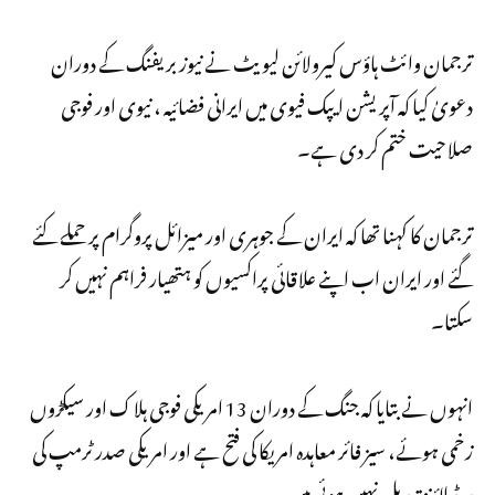
ترجمان وائٹ ہاؤس کیرولائن لیویٹ نے نیوز بریفنگ کے دوران
دعویٰ کیا کہ آپریشن ایپک فیوی میں ایرانی فضائیہ ، نیوی اور فوجی
صلاحیت ختم کر دی ہے۔
ترجمان کا کہنا تھا کہ ایران کے جوہری اور میزائل پروگرام پر حملے کئے
گئے اور ایران اب اپنے علاقائی پراکسیوں کو ہتھیار فراہم نہیں کر
سکتا۔
انہوں نے بتایا کہ جنگ کے دوران 13 امریکی فوجی ہلاک اور سیکڑوں
زخمی ہوئے، سیز فائر معاہدہ امریکا کی فتح ہے اور امریکی صدر ٹرمپ کی
ریڈ لائنز تبدیل نہیں ہوئی ہیں۔