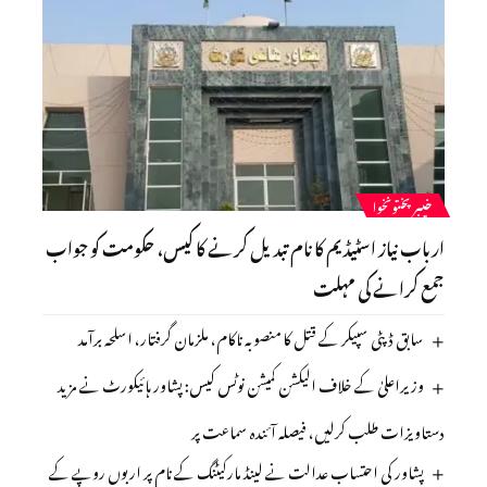
خیبرپختونخوا
ارباب نیاز اسٹیڈیم کا نام تبدیل کرنے کا کیس، حکومت کو جواب
جمع کرانے کی مہلت
سابق ڈپٹی سپیکر کے قتل کا منصوبہ ناکام، ملزمان گرفتار، اسلحہ برآمد
وزیراعلیٰ کے خلاف الیکشن کمیشن نوٹس کیس: پشاور ہائیکورٹ نے مزید
دستاویزات طلب کرلیں، فیصلہ آئندہ سماعت پر
پشاور کی احتساب عدالت نے لینڈ مارکیٹنگ کے نام پر اربوں روپے کے