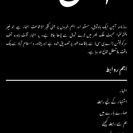
روزنامہ آئین ایک باوثوق، مستند اور اہم خبروں پر مبنی کثیر الاشاعت اخبار ہے جو خیبر
پختونخوا سمیت ملک بھر میں بڑے شوق سے پڑھا جاتا ہے۔ یہ اخبار آڈٹ بیورو آف
سرکولیشن (اے بی سی) سے باقاعدہ طور پر تصدیق شدہ ہے اور پشاور و اسلام آباد سے بیک
وقت بلاتعطل شائع ہو رہا ہے،
اہم روابط
اخبار
اشتہار کے لیے رابطہ
ہمارے بارے میں
ہم سے رابطہ کیجئے