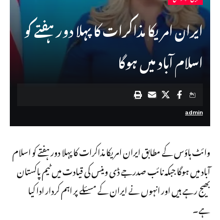
ایران امریکا مذاکرات کا پہلا دور ہفتے کو
اسلام آباد میں ہوگا
admin
وائٹ ہاؤس کے مطابق ایران امریکا مذاکرات کا پہلا دور ہفتے کو اسلام
آباد میں ہوگا جبکہ نائب صدرجے ڈی وینس کی قیادت میں ٹیم پاکستان
بھیج رہے ہیں اور انہوں نے ایران کے مسئلے پر اہم کردار ادا کیا
ہے۔