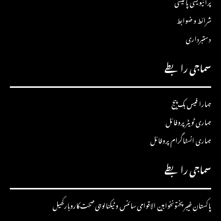
پرائیویسی پالیسی
شرائط و ضوابط
دستبرداری
سماجی رابطے
ہمارا فیس بک پیج
ہماری ٹویٹر پروفائل
ہماری انسٹاگرام پروفائل
سماجی رابطے
پاکستان
خیبرپختونخوا
بین الاقوامی
سائنس و ٹیکنالوجی
صحت
کاروبار
کھیل