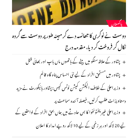
پاکستان
دوست نے نوکری کا جھانسہ دے کر مبینہ طور پر دوست سے گردہ
نکال کر فروخت کر دیا، مقدمہ درج
پشاور کے علاقہ سنگو میں بیٹے کے ہاتھوں ماں باپ اور بھائی قتل
پشاور میں مستحق افراد کے لیے نئی احساس پناہ گاہ قائم
وزیراعلیٰ کے خلاف الیکشن کمیشن نوٹس کیس: پشاور ہائیکورٹ نے مزید
دستاویزات طلب کرلیں، فیصلہ آئندہ سماعت پر
وزیراعلیٰ خیبرپختونخوا کا بس حادثے میں جاں بحق افراد کے لواحقین کے
لیے 20 لاکھ اور ہر زخمی کے لیے 10 لاکھ روپے امداد کا اعلان