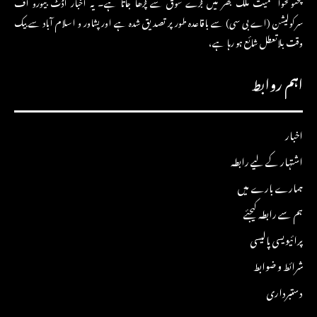
پختونخوا سمیت ملک بھر میں بڑے شوق سے پڑھا جاتا ہے۔ یہ اخبار آڈٹ بیورو آف
سرکولیشن (اے بی سی) سے باقاعدہ طور پر تصدیق شدہ ہے اور پشاور و اسلام آباد سے بیک
وقت بلاتعطل شائع ہو رہا ہے،
اہم روابط
اخبار
اشتہار کے لیے رابطہ
ہمارے بارے میں
ہم سے رابطہ کیجئے
پرائیویسی پالیسی
شرائط و ضوابط
دستبرداری