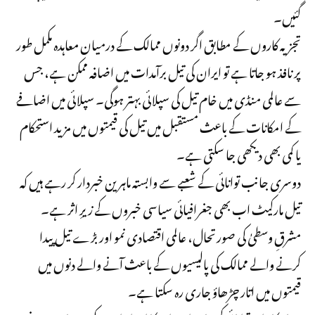
گئیں۔
تجزیہ کاروں کے مطابق اگر دونوں ممالک کے درمیان معاہدہ مکمل طور
پر نافذ ہو جاتا ہے تو ایران کی تیل برآمدات میں اضافہ ممکن ہے، جس
سے عالمی منڈی میں خام تیل کی سپلائی بہتر ہوگی۔ سپلائی میں اضافے
کے امکانات کے باعث مستقبل میں تیل کی قیمتوں میں مزید استحکام
یا کمی بھی دیکھی جا سکتی ہے۔
دوسری جانب توانائی کے شعبے سے وابستہ ماہرین خبردار کر رہے ہیں کہ
تیل مارکیٹ اب بھی جغرافیائی سیاسی خبروں کے زیرِ اثر ہے۔
مشرقِ وسطیٰ کی صورتحال، عالمی اقتصادی نمو اور بڑے تیل پیدا
کرنے والے ممالک کی پالیسیوں کے باعث آنے والے دنوں میں
قیمتوں میں اتار چڑھاؤ جاری رہ سکتا ہے۔