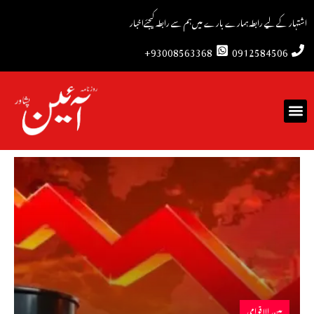
اشتہار کے لیے رابطہ
ہمارے بارے میں
ہم سے رابطہ کیجئے
اخبار
93008563368+
0912584506
بین الاقوامی