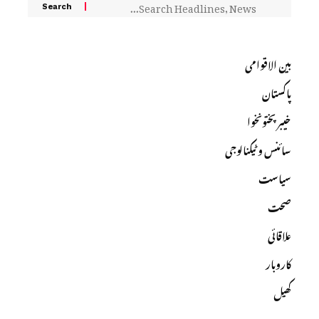
بین الاقوامی
پاکستان
خیبرپختونخوا
سائنس و ٹیکنالوجی
سیاست
صحت
علاقائی
کاروبار
کھیل