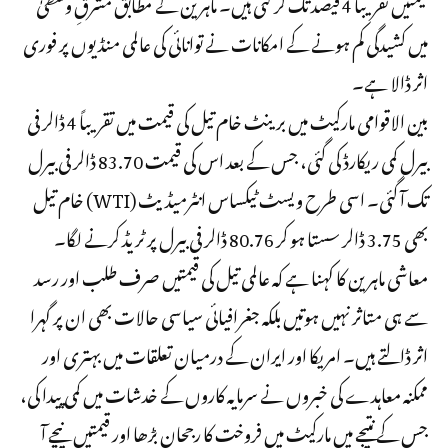
قیمتیں تقریباً 4 فیصد تک گر گئی ہیں۔ ماہرین کے مطابق مشرقِ وسطیٰ
میں کشیدگی کم ہونے کے امکانات نے توانائی کی عالمی منڈیوں پر فوری
اثر ڈالا ہے۔
بین الاقوامی مارکیٹ میں
برینٹ خام تیل
کی قیمت میں تقریباً 4 ڈالر فی
بیرل کمی ریکارڈ کی گئی، جس کے بعد اس کی قیمت 83.70 ڈالر فی بیرل
تک آ گئی۔ اسی طرح
ویسٹ ٹیکساس انٹرمیڈیٹ (WTI)
خام تیل
بھی 3.75 ڈالر سستا ہو کر 80.76 ڈالر فی بیرل پر ٹریڈ کرنے لگا۔
معاشی ماہرین کا کہنا ہے کہ عالمی تیل کی قیمتیں صرف طلب اور رسد
سے ہی متاثر نہیں ہوتیں بلکہ جغرافیائی سیاسی حالات بھی ان پر گہرا
اثر ڈالتے ہیں۔ امریکا اور ایران کے درمیان تعلقات میں بہتری اور
ممکنہ معاہدے کی خبروں نے سرمایہ کاروں کے خدشات میں کمی پیدا کی،
جس کے نتیجے میں مارکیٹ میں فروخت کا رجحان بڑھا اور قیمتیں نیچے آ