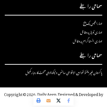
سماجی رابطے
ہمارا فیس بک پیج
ہماری ٹویٹر پروفائل
ہماری انسٹاگرام پروفائل
سماجی رابطے
پاکستان
خیبرپختونخوا
بین الاقوامی
سائنس و ٹیکنالوجی
صحت
کاروبار
کھیل
Copyright © 2026, Daily Aeen. Designed & Developed by
Pixel Pro