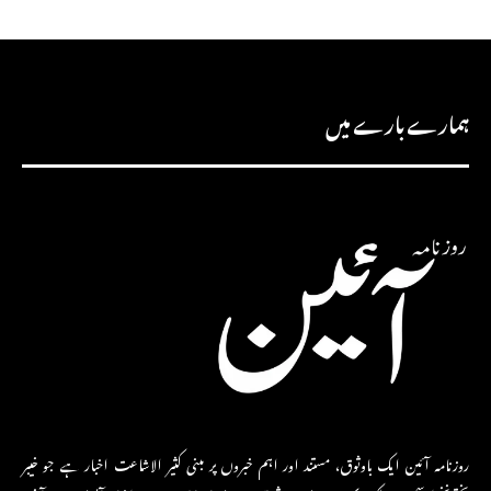
ہمارے بارے میں
روزنامہ آئین ایک باوثوق، مستند اور اہم خبروں پر مبنی کثیر الاشاعت اخبار ہے جو خیبر