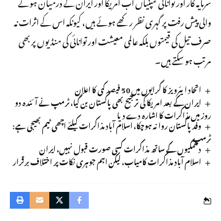
سرمایہ کار اور توانائی کمپنیاں اب امریکا اور ایران کے درمیان ہونے
والی پیش رفت پر گہری نظر رکھے ہوئے ہیں، کیونکہ اس کے اثرات نہ
صرف تیل کی قیمتوں بلکہ عالمی معیشت اور توانائی کی منڈیوں پر بھی
مرتب ہو سکتے ہیں۔
اتحاد ایئرویز کا کرایوں میں 50 فیصد کمی کا اعلان
ایران کے بعد امریکا کی ترجیح بھی پاکستان بن گیا، ٹرمپ نے آئندہ دو
روز میں مذاکرات کا اشارہ دے دیا
وفد پاکستان روانہ ہوچکا، اسلام آباد مذاکرات کیلئے اچھی ٹیم بھیجی ہے:
ٹرمپ
دھمکیوں کے ساتھ مذاکرات کسی صورت قبول نہیں، ایران
اسلام آباد مذاکرات کامیاب، لیکن اہم جوہری نکات پر اختلاف برقرار