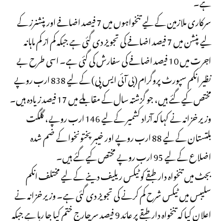
ہے۔
سرکاری ملازمین کے لیے تنخواہوں میں 7 فیصد اضافے اور پنشنرز کے
لیے پنشن میں 7 فیصد اضافے کی تجویز دی گئی ہے جبکہ کم از کم ماہانہ
اجرت میں 10 فیصد اضافے کی سفارش کی گئی ہے۔ اسی طرح بے
نظیر انکم سپورٹ پروگرام (بی آئی ایس پی) کے لیے 838 ارب روپے
مختص کیے گئے ہیں، جو گزشتہ سال کے مقابلے میں 17 فیصد زیادہ ہیں۔
وزیر خزانہ نے کہا کہ آزاد کشمیر کے لیے 146 ارب روپے، گلگت
بلتستان کے لیے 88 ارب روپے اور خیبرپختونخوا کے ضم شدہ
اضلاع کے لیے 95 ارب روپے مختص کیے گئے ہیں۔
بجٹ میں تنخواہ دار طبقے کو ٹیکس ریلیف دینے کے لیے مختلف انکم
سلیبس میں ٹیکس شرح کم کرنے کی تجویز دی گئی ہے۔ وزیر خزانہ نے
اعلان کیا کہ تنخواہ دار طبقے پر عائد 9 فیصد سرچارج ختم کیا جا رہا ہے جبکہ