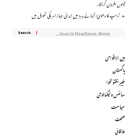
تینوں ملزمان گرفتار
ٹرمپ کا دعویٰ: آبنائے ہرمز میں ایرانی جہاز امریکی تحویل میں
بین الاقوامی
پاکستان
خیبرپختونخوا
سائنس و ٹیکنالوجی
سیاست
صحت
علاقائی