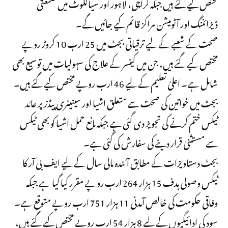
مختص کیے گئے ہیں جبکہ کراچی، لاہور اور سیالکوٹ میں صنعتی
ڈیزائننگ اور آٹومیشن مراکز قائم کیے جائیں گے۔
صحت کے شعبے کے لیے ترقیاتی بجٹ میں 25 ارب 10 کروڑ روپے
مختص کیے گئے ہیں، جن میں کینسر کے علاج کی سہولیات میں توسیع بھی
شامل ہے۔ اعلیٰ تعلیم کے لیے 46 ارب روپے مختص کیے گئے ہیں۔
بجٹ میں خواتین کی صحت سے متعلق اشیا اور سینیٹری پیڈز پر عائد
ٹیکس ختم کرنے کی تجویز دی گئی ہے جبکہ مانع حمل اشیا کو بھی ٹیکس
سے مستثنیٰ قرار دینے کی سفارش کی گئی ہے۔
بجٹ دستاویزات کے مطابق آئندہ مالی سال کے لیے ایف بی آر کا
ٹیکس وصولی ہدف 15 ہزار 264 ارب روپے مقرر کیا گیا ہے جبکہ
وفاقی حکومت کی خالص آمدنی 11 ہزار 751 ارب روپے متوقع ہے۔
سود کی ادائیگیوں کے لیے 8 ہزار 54 ارب روپے مختص کیے گئے ہیں،