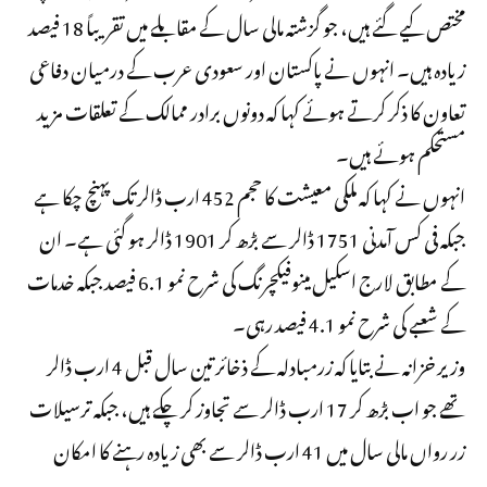
مختص کیے گئے ہیں، جو گزشتہ مالی سال کے مقابلے میں تقریباً 18 فیصد
زیادہ ہیں۔ انہوں نے پاکستان اور سعودی عرب کے درمیان دفاعی
تعاون کا ذکر کرتے ہوئے کہا کہ دونوں برادر ممالک کے تعلقات مزید
مستحکم ہوئے ہیں۔
انہوں نے کہا کہ ملکی معیشت کا حجم 452 ارب ڈالر تک پہنچ چکا ہے
جبکہ فی کس آمدنی 1751 ڈالر سے بڑھ کر 1901 ڈالر ہو گئی ہے۔ ان
کے مطابق لارج اسکیل مینوفیکچرنگ کی شرح نمو 6.1 فیصد جبکہ خدمات
کے شعبے کی شرح نمو 4.1 فیصد رہی۔
وزیر خزانہ نے بتایا کہ زرمبادلہ کے ذخائر تین سال قبل 4 ارب ڈالر
تھے جو اب بڑھ کر 17 ارب ڈالر سے تجاوز کر چکے ہیں، جبکہ ترسیلات
زر رواں مالی سال میں 41 ارب ڈالر سے بھی زیادہ رہنے کا امکان