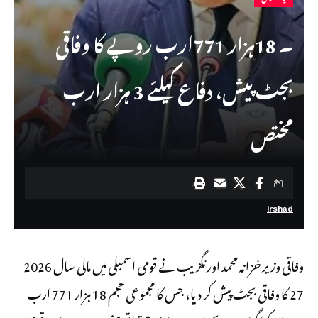
۔ 18ہزار 771ارب روپے کا وفاقی
بجٹ پیش، دفاع کیلئے 3 ہزار ارب
مختص
irshad
وفاقی وزیر خزانہ محمد اورنگزیب نے قومی اسمبلی میں مالی سال 2026-
27 کا وفاقی بجٹ پیش کر دیا، جس کا مجموعی حجم 18 ہزار 771 ارب