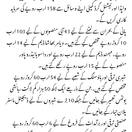
واپڈا اور نیشنل گرڈ کمپنی اپنے وسائل سے 158 ارب روپے کی سرمایہ
کاری کریں گے۔
پانی کے بحران سے نمٹنے کے لیے 43 آبی منصوبوں کے لیے 103 ارب
10 کروڑ روپے مختص کیے گئے ہیں۔ دیامر بھاشا ڈیم کے لیے 14 ارب
روپے، مہمند ڈیم کے لیے 22 ارب روپے اور داسو ہائیڈرو پاور
منصوبے کے لیے 15 ارب روپے رکھے گئے ہیں۔
شہری ترقی اور ہاؤسنگ کے شعبے کے لیے 54 ارب 60 کروڑ روپے
مختص کیے گئے ہیں، جن کے ذریعے ایک لاکھ 50 ہزار کم لاگت رہائشی
یونٹس تعمیر کیے جائیں گے جبکہ 10 بڑے شہروں کے لیے ڈیجیٹل ماسٹر
پلان تیار کیے جائیں گے۔
صنعتی ترقی اور برآمدات کے فروغ کے لیے 6 ارب 60 کروڑ روپے