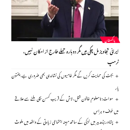
پاکستان
ایرانی تجاویز مل چکی ہیں مگر دوبارہ حملے خارج از امکان نہیں،
ٹرمپ
بجٹ کی حمایت کریں گے مگر خامیوں کی نشاندہی بھی ضروری ہے، پختون
یار
سوات: نامعلوم خاتون قتل، لاش کے قریب کمسن بچی ملنے سے علاقے
میں خوف و ہراس
پشاور:بڈھ بیر میں لڑکی کے ساتھ مبینہ اجتماعی زیادتی کے واقعہ میں ملوث