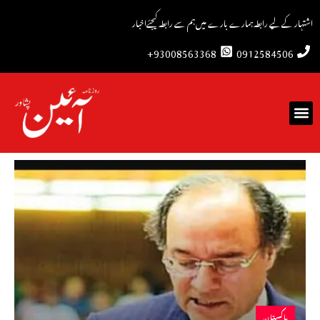
اشتہار کے لیے رابطہ
ہمارے بارے میں
ہم سے رابطہ کیجئے
اخبار
93008563368+
0912584506
پاکستان