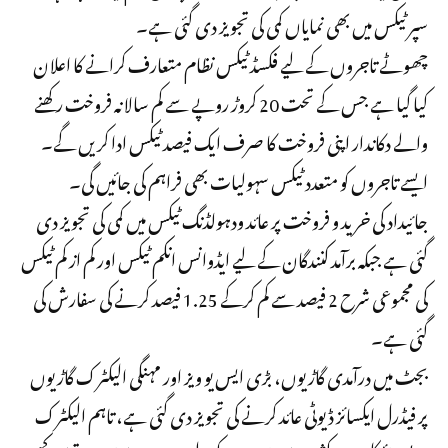
سپر ٹیکس میں بھی نمایاں کمی کی تجویز دی گئی ہے۔
چھوٹے تاجروں کے لیے فکسڈ ٹیکس نظام متعارف کرانے کا اعلان
کیا گیا ہے جس کے تحت 20 کروڑ روپے سے کم سالانہ فروخت رکھنے
والے دکاندار اپنی فروخت کا صرف ایک فیصد ٹیکس ادا کریں گے۔
ایسے تاجروں کو متعدد ٹیکس سہولیات بھی فراہم کی جائیں گی۔
جائیداد کی خرید و فروخت پر عائد ودہولڈنگ ٹیکس میں کمی کی تجویز دی
گئی ہے جبکہ برآمد کنندگان کے لیے ایڈوانس انکم ٹیکس اور کم از کم ٹیکس
کی مجموعی شرح 2 فیصد سے کم کرکے 1.25 فیصد کرنے کی سفارش کی
گئی ہے۔
بجٹ میں درآمدی گاڑیوں، بڑی ایس یو ویز اور مہنگی الیکٹرک گاڑیوں
پر فیڈرل ایکسائز ڈیوٹی عائد کرنے کی تجویز دی گئی ہے، تاہم الیکٹرک