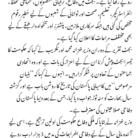
روپے رکھا گیا ہے۔ بجٹ میں دفاع، ترقیاتی منصوبوں، سماجی تحفظ،
انفراسٹرکچر، تعلیم، صحت اور توانائی کے شعبوں کے لیے خطیر رقوم
مختص کی گئی ہیں جبکہ سرکاری ملازمین، پنشنرز اور تنخواہ دار طبقے کے لیے
بھی مختلف مراعات کا اعلان کیا گیا ہے۔
بجٹ تقریر کے دوران وزیر خزانہ محمد اورنگزیب نے کہا کہ حکومت کا
تیسرا بجٹ پیش کرنا ان کے لیے اعزاز کی بات ہے اور وہ اتحادی
جماعتوں کے تعاون پر شکر گزار ہیں۔ انہوں نے کہا کہ ’’بنیان
مرصوص‘‘ میں کامیابی پاکستان کی تاریخ کا روشن باب ہے اور گزشتہ
سال بھارت کو منہ توڑ جواب دیا گیا، جس کے بعد دنیا پاکستان کی
دفاعی صلاحیتوں کی معترف ہے۔
وزیر خزانہ نے بتایا کہ ملکی دفاع حکومت کی اولین ترجیح ہے، اسی لیے
آئندہ مالی سال کے لیے دفاعی اخراجات کی مد میں 3 ہزار ارب روپے