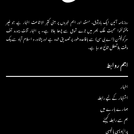
روزنامہ آئین ایک باوثوق، مستند اور اہم خبروں پر مبنی کثیر الاشاعت اخبار ہے جو خیبر
پختونخوا سمیت ملک بھر میں بڑے شوق سے پڑھا جاتا ہے۔ یہ اخبار آڈٹ بیورو آف
سرکولیشن (اے بی سی) سے باقاعدہ طور پر تصدیق شدہ ہے اور پشاور و اسلام آباد سے بیک
وقت بلاتعطل شائع ہو رہا ہے،
اہم روابط
اخبار
اشتہار کے لیے رابطہ
ہمارے بارے میں
ہم سے رابطہ کیجئے
پرائیویسی پالیسی