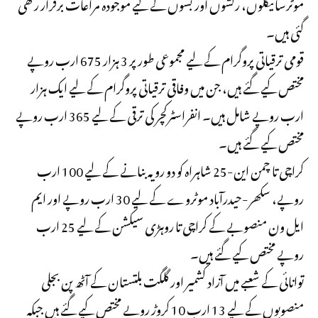
موٹرسائیکلوں، رکشوں اور بسوں کے لیے موجودہ مراعات برقرار رکھی
گئی ہیں۔
قومی ترقیاتی پروگرام کے لیے مجموعی طور پر 3 ہزار 675 ارب روپے
مختص کیے گئے ہیں، جن میں وفاقی ترقیاتی پروگرام کے لیے ایک ہزار
ارب روپے شامل ہیں۔ انفراسٹرکچر کی ترقی کے لیے 365 ارب روپے
مختص کیے گئے ہیں۔
کراچی تا چمن این-25 شاہراہ کو دو رویہ بنانے کے لیے 100 ارب
روپے، سکھر-حیدرآباد موٹروے کے لیے 30 ارب روپے اور ایم
ایل ون منصوبے کے کراچی تا روہڑی سیکشن کے لیے 25 ارب
روپے مختص کیے گئے ہیں۔
توانائی کے شعبے میں آزاد کشمیر اور گلگت بلتستان کے آٹھ پن بجلی
منصوبوں کے لیے 13 ارب 10 کروڑ روپے مختص کیے گئے ہیں جبکہ