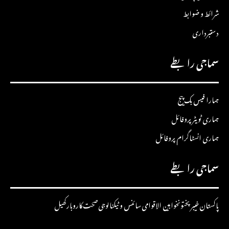
شرائط و ضوابط
دستبرداری
سماجی رابطے
ہمارا فیس بک پیج
ہماری ٹویٹر پروفائل
ہماری انسٹاگرام پروفائل
سماجی رابطے
پاکستان
خیبرپختونخوا
بین الاقوامی
سائنس و ٹیکنالوجی
صحت
کاروبار
کھیل