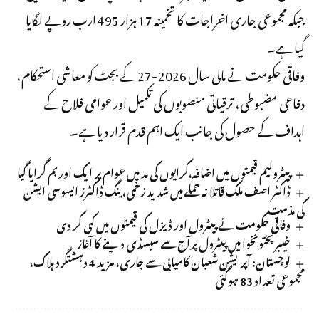
جبکہ مجموعی جاری اخراجات کا تخمینہ 17 ہزار 495 ارب روپے لگایا
گیا ہے۔
وفاقی حکومت نے مالی سال 2026-27 کے بجٹ کو معاشی استحکام،
دفاعی مضبوطی، ترقیاتی منصوبوں کی تکمیل اور عوامی فلاح کے
اہداف کے حصول کی جانب ایک اہم قدم قرار دیا ہے۔
پیٹرولیم قیمتوں میں اضافہ،کرایوں کی مد میں عوام پر ایک اور بم گرایا گیا
ڈاکٹر اصف ملک قاتلانہ حملے میں شدید زخمی، ینگ ڈاکٹرز ایسوسی ایشن
کی مذمت
وفاقی حکومت نے پیٹرول اور ڈیزل کی قیمتوں میں کمی کر دی
خیبر پختونخوا میں پیٹرول پرآج سے سبسڈی دینے کا آغاز
لوچستان: آپریشن شعبان کامیابی سے جاری، مزید 4 دہشتگرد ہلاک،
مجموعی تعداد 83 ہوگئی