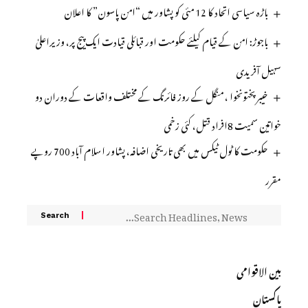
باڑہ سیاسی اتحاد کا 12 مئی کو پشاور میں “امن پاسون” کا اعلان
باجوڑ: امن کے قیام کیلئے حکومت اور قبائلی قیادت ایک پیج پر، وزیراعلیٰ
سہیل آفریدی
خیبر پختونخوا ، منگل کے روز فائرنگ کے مختلف واقعات کے دوران دو
خواتین سمیت 8افراد قتل، کئی زخمی
حکومت کا ٹول ٹیکس میں بھی تاریخی اضافہ، پشاور اسلام آباد 700 روپے
مقرر
بین الاقوامی
پاکستان