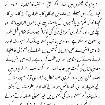
نے پیٹرولیم قیمتوں میں اضافے کو سختی سے تنقید کا نشانہ بناتے ہوئے
کہا ہے کہ اس فیصلے سے ملک میں مہنگائی کا نیا طوفان آئے گا۔ ان کا
کہنا تھا کہ حکومتی پالیسیوں کے باعث پہلے ہی لاکھوں افراد بیروزگار ہو
چکے ہیں، اور اگر فوری نظرِ ثانی نہ کی گئی تو ٹرانسپورٹ کا نظام مکمل طور
پر مفلوج ہو سکتا ہے۔دوسری جانب پاکستان پبلک ٹرانسپورٹ اونرز
ایسوسی ایشن نے بھی ڈیزل کی قیمتوں میں اضافے پر تشویش کا اظہار
کرتے ہوئے آج ہنگامی اجلاس طلب کر لیا ہے۔ ایسوسی ایشن کے
مطابق ڈیزل کی قیمت میں حالیہ اضافے کے تناسب سے کرایوں میں
اضافہ ممکن نہیں، اور اگر یہی صورتحال برقرار رہی تو ٹرانسپورٹرز کے
لیے کاروبار جاری رکھنا ناممکن ہو جائے گا۔ادھر حکومت نے گزشتہ
رات پیٹرولیم مصنوعات کی قیمتوں میں غیر معمولی اضافہ کرتے ہوئے
پیٹرول کی قیمت میں 137 روپے 24 پیسے فی لیٹر اضافہ کیا، جس کے بعد