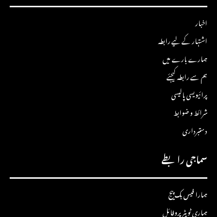
اخبار
اشتہار کے لیے رابطہ
ہمارے بارے میں
ہم سے رابطہ کیجئے
پرائیویسی پالیسی
شرائط و ضوابط
دستبرداری
سماجی رابطے
ہمارا فیس بک پیج
ہماری ٹویٹر پروفائل