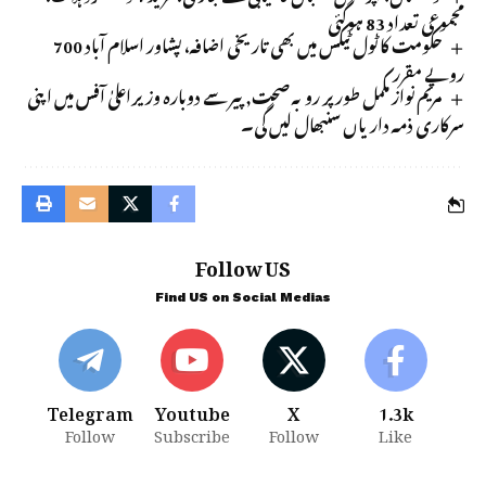
مجموعی تعداد 83 ہوگئی
حکومت کا ٹول ٹیکس میں بھی تاریخی اضافہ، پشاور اسلام آباد 700
روپے مقرر
مریم نواز مکمل طور پر روبہ صحت, پیر سے دوبارہ وزیراعلیٰ آفس میں اپنی
سرکاری ذمہ داریاں سنبھال لیں گی۔
Follow US
Find US on Social Medias
Telegram
Youtube
X
1.3k
Follow
Subscribe
Follow
Like