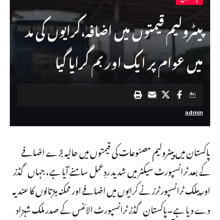
پیٹرولیم قیمتوں میں اضافہ،کرایوں کی مد
میں عوام پر ایک اور بم گرایا گیا
admin
پاکستان میں پیٹرولیم مصنوعات کی قیمتوں میں حالیہ بڑے اضافے
کے بعد ٹرانسپورٹ سیکٹر میں شدید ردِعمل سامنے آیا ہے، جہاں گڈز
اور پبلک ٹرانسپورٹرز نے کرایوں میں اضافے اور ممکنہ ہڑتالوں کا عندیہ
دے دیا ہے۔پاکستان گڈز ٹرانسپورٹ الائنس کے صدر ملک شہزاد