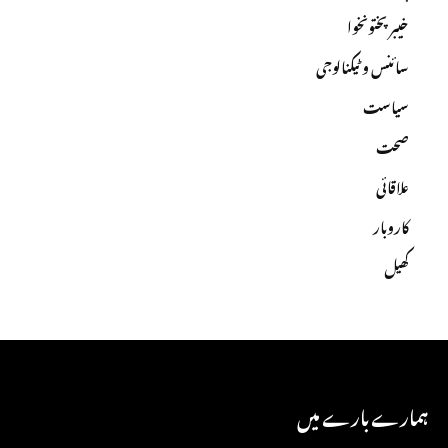
خیبرپختونخوا
سائنس و ٹیکنالوجی
سیاست
صحت
علاقائی
کاروبار
کھیل
ہمارے بارے میں