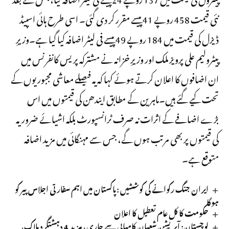
نئی قیمت 458 روپے 41 پیسے مقرر کر دی گئی۔ اسی طرح ہائی اسپیڈ
ڈیزل کی قیمت میں 184 روپے 49 پیسے فی لیٹر اضافہ کیا گیا ہے۔وزیرِ
پیٹرولیم علی پرویز ملک اور وزیرِ خزانہ نے مشترکہ پریس کانفرنس میں
ان اضافوں کا اعلان کرتے ہوئے کہا کہ یہ فیصلے معاشی مجبوریوں کے
تحت کیے گئے ہیں۔ماہرین کے مطابق ایندھن کی قیمتوں میں اس
بڑے اضافے کے اثرات نہ صرف ٹرانسپورٹ بلکہ اشیائے ضروریہ
کی قیمتوں پر بھی مرتب ہوں گے، جس سے مہنگائی میں مزید اضافہ
متوقع ہے۔
ایران جنگ رکوانے کی کوششیں :پاکستان میں اہم سفارتی اجلاس پیر کو
ہوگا
حکومت کا کل عام تعطیل کا اعلان
لوچستان: آپریشن شعبان کامیابی سے جاری، مزید 4 دہشتگرد ہلاک،