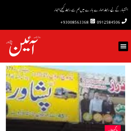
اشتہار کے لیے رابطہ
ہمارے بارے میں
ہم سے رابطہ کیجئے
اخبار
93008563368+
0912584506
پاکستان