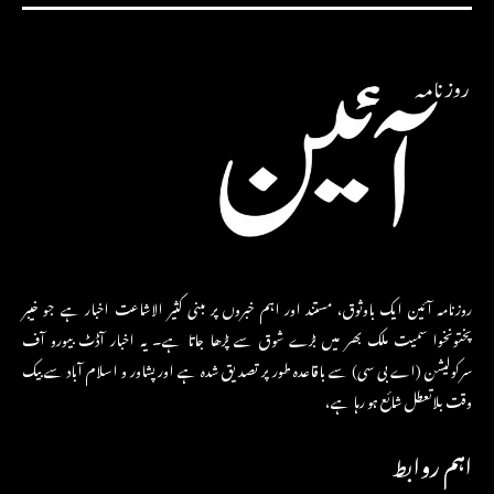
روزنامہ آئین ایک باوثوق، مستند اور اہم خبروں پر مبنی کثیر الاشاعت اخبار ہے جو خیبر
پختونخوا سمیت ملک بھر میں بڑے شوق سے پڑھا جاتا ہے۔ یہ اخبار آڈٹ بیورو آف
سرکولیشن (اے بی سی) سے باقاعدہ طور پر تصدیق شدہ ہے اور پشاور و اسلام آباد سے بیک
وقت بلاتعطل شائع ہو رہا ہے،
اہم روابط