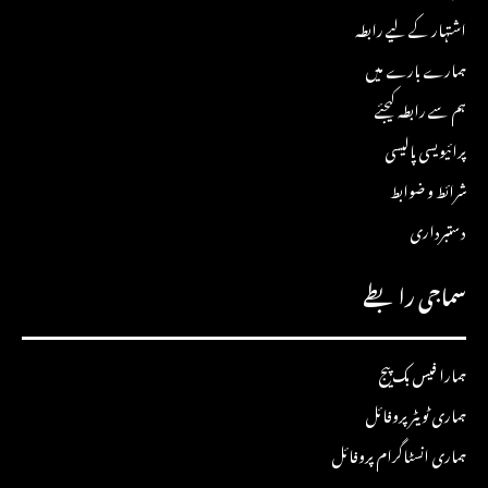
اشتہار کے لیے رابطہ
ہمارے بارے میں
ہم سے رابطہ کیجئے
پرائیویسی پالیسی
شرائط و ضوابط
دستبرداری
سماجی رابطے
ہمارا فیس بک پیج
ہماری ٹویٹر پروفائل
ہماری انسٹاگرام پروفائل