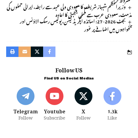
وزیراعظم شہباز شریف کا سعودی ولی عہد سے رابطہ، ایرانی حملوں کی
مذمت، سعودی عرب سے مکمل یکجہتی کا اعادہ
بجٹ 2026-27: اساتذہ اپگریڈیشن، پولیس رسک الاؤنس اور
تنخواہوں میں اضافے پر غور
Follow US
Find US on Social Medias
Telegram
Youtube
X
1.3k
Follow
Subscribe
Follow
Like