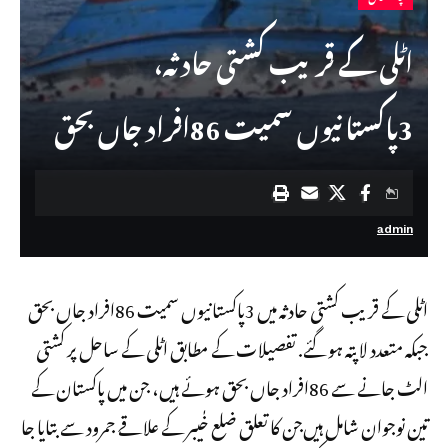
اٹلی کے قریب کشتی حادثہ،
3پاکستانیوں سمیت 86افراد جاں بحق
admin
اٹلی کے قریب کشتی حادثہ میں‌ 3پاکستانیوں سمیت 86افراد جاں بحق
جبکہ متعدد لاپتہ ہو گئے. تفصیلات کے مطابق اٹلی کے ساحل پر کشتی
الٹ جانے سے 86افراد جاں بحق ہوئے ہیں، جن میں پاکستان کے
تین نوجوان شامل ہیں‌جن کا تعلق ضلع خٰیبر کے علاقے جمرود سے بتایا جا