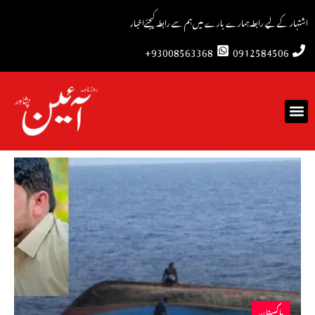
اشتہار کے لیے رابطہ
ہمارے بارے میں
ہم سے رابطہ کیجئے
اخبار
93008563368+
0912584506
پاکستان