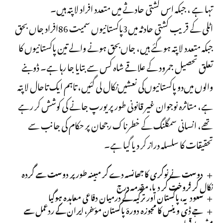
تہا ہے ، جبکہ اس کشتی حادثے میں متعدد افراد لاپتہ ہیں۔
اٹلی کے قریب کشتی حادثہ میں‌3پاکستانیوں سمیت 86افراد جاں بحق
جبکہ متعدد لاپتہ ہو گئے ہیں، جاں‌بحق ہونے والے تین پاکستانیوں کا
تعلق تحصیل جمرود کے علاقے شاہ کس سے بتایا جا رہا ہے۔ ڈوبنے
والوں میں‌دو پاکستانیوں‌کی نعشیں‌نکال لی گئیں، تاہم ایک تاحال لاپتہ
ہے، متاثرہ نوجوان غیر قانونی طور پر یورپ جانے کی کوشش کر رہے
تھے، انسانی سمگلنگ کے خطرناک رجحان پر حکام کی جانب سے
تحقیقات کا سلسلہ دراز کر دیا گیا ہے۔
دوست نے نوکری کا جھانسہ دے کر مبینہ طور پر دوست سے گردہ
نکال کر فروخت کر دیا، مقدمہ درج
سعودیہ، پاکستان اور ترکیہ کے درمیان دفاعی معاہدہ ہوگیا
جے ڈی وینس کا مجوزہ دورۂ پاکستان مؤخر، ایران کے ردعمل سے
مشروط قرار