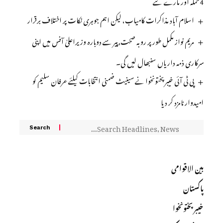
4حملہ آور مارے گئے
اسلام آباد مذاکرات کامیاب، لیکن اہم جوہری نکات پر اختلاف برقرار
مریم نواز مکمل طور پر روبہ صحت, پیر سے دوبارہ وزیراعلیٰ آفس میں اپنی
سرکاری ذمہ داریاں سنبھال لیں گی۔
پی ٹی آئی خیبرپختونخوا نے سینیٹ ضمنی انتخابات کیلئے عرفان سلیم کو
امیدوار نامزد کر دیا
بین الاقوامی
پاکستان
خیبرپختونخوا