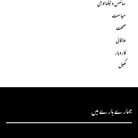
سائنس و ٹیکنالوجی
سیاست
صحت
علاقائی
کاروبار
کھیل
ہمارے بارے میں