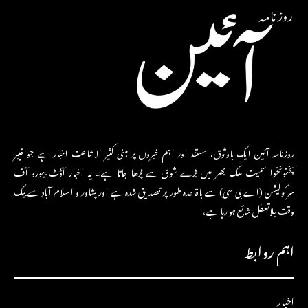
روزنامہ آئین ایک باوثوق، مستند اور اہم خبروں پر مبنی کثیر الاشاعت اخبار ہے جو خیبر
پختونخوا سمیت ملک بھر میں بڑے شوق سے پڑھا جاتا ہے۔ یہ اخبار آڈٹ بیورو آف
سرکولیشن (اے بی سی) سے باقاعدہ طور پر تصدیق شدہ ہے اور پشاور و اسلام آباد سے بیک
وقت بلاتعطل شائع ہو رہا ہے،
اہم روابط
اخبار