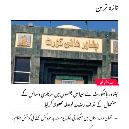
تازہ ترین
خیبرپختونخوا
پشاور ہائیکورٹ نے سیاسی جلسوں میں سرکاری وسائل کے
استعمال کے خلاف رٹ پر فیصلہ محفوظ کرلیا
شمالی وزیرستان میں سکیورٹی چیک پوسٹ پر خودکش حملے کی کوشش ناکام ,