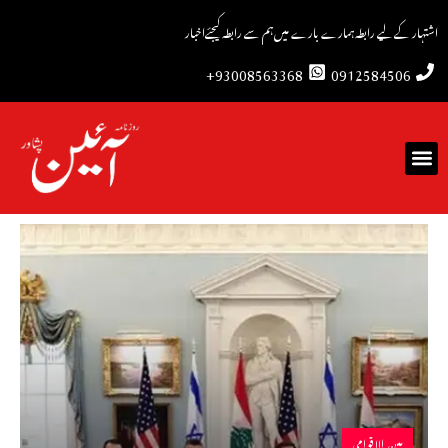
اشتہار کے لیے رابطہ
ہمارے بارے میں
ہم سے رابطہ کیجئے
اخبار
93008563368+
0912584506
بین الاقوامی