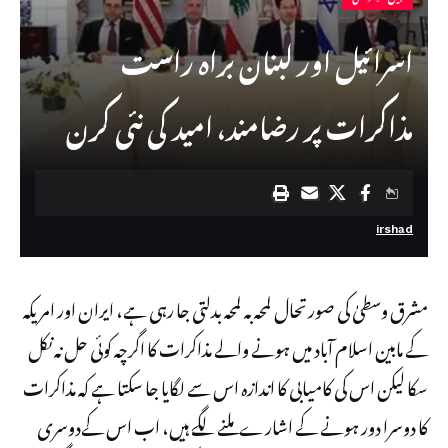
اسرائیل اور لبنان براہ راست
مذاکرات پر رضامند، امید کی نئی کرن
irshad
مشرق وسطیٰ کی صورتحال لمحہ بہ لمحہ بدلتی جا رہی ہے، ایران اور امریکہ
کے مابین اسلام آباد میں ہونے والے مذاکرات کا اگرچہ کوئی حل نہ نکل
سکا لیکن اس کی کامیابی کا اندازہ اس سے لگایا جا سکتا ہے کہ مذاکرات
کا دوسرا دور ہونے کے اشارے ملنے لگے ہیں، اب اس کےدوسری