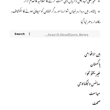
پشاور میں مردارمرغیاں شوارما اور برگر شاپس کو سپلائی ہونے کا انکشاف،
دکاندار دھر لیا گیا
بین الاقوامی
پاکستان
خیبرپختونخوا
سائنس و ٹیکنالوجی
سیاست
صحت