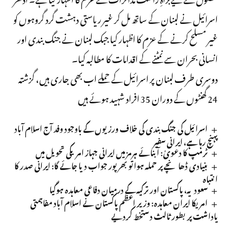
اسرائیل نے لبنان کے ساتھ مل کر غیر ریاستی دہشت گرد گروہوں کو
غیر مسلح کرنے کے عزم کا اظہار کیا جبک لبنان نے جنگ بندی اور
انسانی بحران سے نمٹنے کے اقدامات کا مطالبہ کیا۔
دوسری طرف لبنان پر اسرائیل کے حملے اب بھی جاری ہیں، گزشتہ
24 گھنٹوں کے دوران 35 افراد شہید ہوئے ہیں
اسرائیل کی جنگ بندی کی خلاف ورزیوں کے باوجود وفد آج اسلام آباد
پہنچ رہا ہے، ایرانی سفیر
ٹرمپ کا دعویٰ: آبنائے ہرمز میں ایرانی جہاز امریکی تحویل میں
بنیادی ڈھانچے پر حملہ ہوا تو بھرپور جواب دیا جائے گا: ایرانی صدر کا
انتباہ
سعودیہ، پاکستان اور ترکیہ کے درمیان دفاعی معاہدہ ہوگیا
امریکا ایران معاہدہ: وزیر اعظم پاکستان نے اسلام آباد مفاہمتی
یاداشت پر بطور ثالث دستخط کردیے