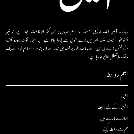
روزنامہ آئین ایک باوثوق، مستند اور اہم خبروں پر مبنی کثیر الاشاعت اخبار ہے جو خیبر
پختونخوا سمیت ملک بھر میں بڑے شوق سے پڑھا جاتا ہے۔ یہ اخبار آڈٹ بیورو آف
سرکولیشن (اے بی سی) سے باقاعدہ طور پر تصدیق شدہ ہے اور پشاور و اسلام آباد سے بیک
وقت بلاتعطل شائع ہو رہا ہے،
اہم روابط
اخبار
اشتہار کے لیے رابطہ
ہمارے بارے میں
ہم سے رابطہ کیجئے