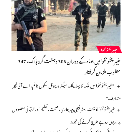
خیبرپختونخوا
خیبرپختونخوا میں 6 ماہ کے دوران 306 دہشت گرد ہلاک، 347
مطلوب ملزمان گرفتار
*خیبرپختونخوا میں ملک کا پہلا پبلک سیکٹر ورچوئل سکول قائم، اے آئی ٹیچر
متعارف*
خیبرپختونخوا کا بجٹ اسٹریٹیجی پیپر جاری، صحت، تعلیم اور ترقیاتی منصوبوں
پر اربوں روپے خرچ کرنے کی تجویز
غیر ملکی میڈیکل ڈگریاں ڈی لسٹ کرنے کا اعلامیہ کالعدم قرار