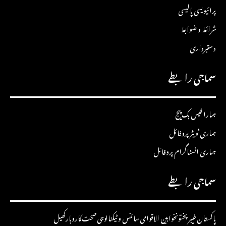
پرائیویسی پالیسی
شرائط و ضوابط
دستبرداری
سماجی رابطے
ہمارا فیس بک پیج
ہماری ٹویٹر پروفائل
ہماری انسٹاگرام پروفائل
سماجی رابطے
پاکستان
خیبرپختونخوا
بین الاقوامی
سائنس و ٹیکنالوجی
صحت
کاروبار
کھیل