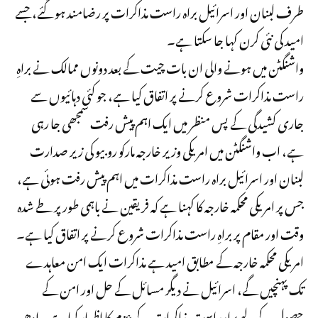
طرف لبنان اور اسرائیل براہ راست مذاکرات پر رضامند ہو گئے، جسے
امید کی نئی کرن کہا جا سکتا ہے۔
واشنگٹن میں ہونے والی ان بات چیت کے بعد دونوں ممالک نے براہِ
راست مذاکرات شروع کرنے پر اتفاق کیا ہے، جو کئی دہائیوں سے
جاری کشیدگی کے پس منظر میں ایک اہم پیش رفت سمجھی جا رہی
ہے، اب واشنگٹن میں امریکی وزیر خارجہ مارکو روبیو کی زیر صدارت
لبنان اور اسرائیل براہ راست مذاکرات میں اہم پیش رفت ہوئی ہے،
جس پر امریکی محکمہ خارجہ کا کہنا ہے کہ فریقین نے باہمی طور پر طے شدہ
وقت اور مقام پر براہِ راست مذاکرات شروع کرنے پر اتفاق کیا ہے۔
امریکی محکمہ خارجہ کے مطابق امید ہے مذاکرات ایک امن معاہدے
تک پہنچیں گے، اسرائیل نے دیگر مسائل کے حل اور امن کے
حصول کے لیےبراہِ راست مذاکرات کے عزم کا اظہار کیا ہے۔ ادھر