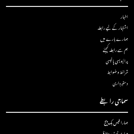
اخبار
اشتہار کے لیے رابطہ
ہمارے بارے میں
ہم سے رابطہ کیجئے
پرائیویسی پالیسی
شرائط و ضوابط
دستبرداری
سماجی رابطے
ہمارا فیس بک پیج
ہماری ٹویٹر پروفائل