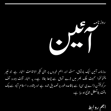
روزنامہ آئین ایک باوثوق، مستند اور اہم خبروں پر مبنی کثیر الاشاعت اخبار ہے جو خیبر
پختونخوا سمیت ملک بھر میں بڑے شوق سے پڑھا جاتا ہے۔ یہ اخبار آڈٹ بیورو آف
سرکولیشن (اے بی سی) سے باقاعدہ طور پر تصدیق شدہ ہے اور پشاور و اسلام آباد سے بیک
وقت بلاتعطل شائع ہو رہا ہے،
اہم روابط