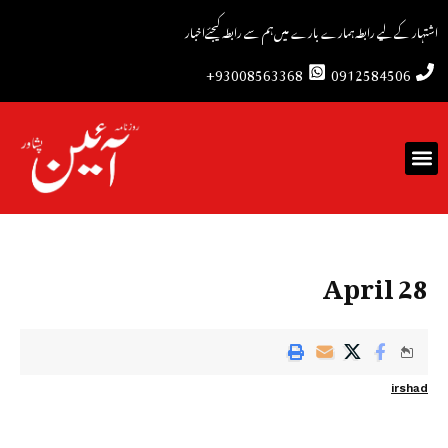
اشتہار کے لیے رابطہ
ہمارے بارے میں
ہم سے رابطہ کیجئے
اخبار
93008563368+
0912584506
28 April
irshad