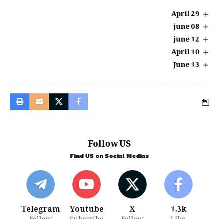
29 April
08 june
12 june
10 April
13 June
Follow US
Find US on Social Medias
Telegram
Youtube
X
1.3k
Follow
Subscribe
Follow
Like