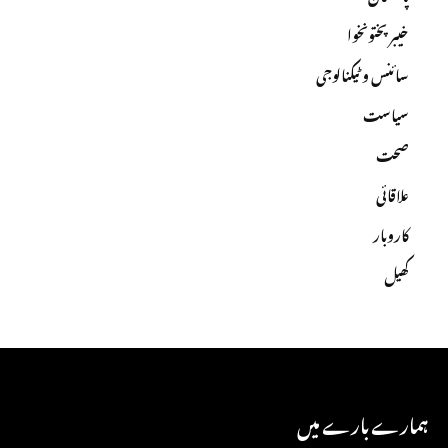
خیبرپختونخوا
سائنس و ٹیکنالوجی
سیاست
صحت
علاقائی
کاروبار
کھیل
ہمارے بارے میں