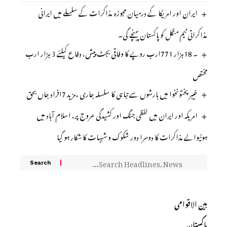
ایران اور امریکا کے درمیان مجوزہ مذاکرات کے سلسلے میں ایرانی
مذاکراتی ٹیم منگل کو پاکستان پہنچے گی۔
۔ 18ہزار 771ارب روپے کا وفاقی بجٹ پیش، دفاع کیلئے 3 ہزار ارب
مختص
خیبر پختونخوا میں بارشوں سے تباہی کا سلسلہ جاری ،مزید 7افراد جاں بحق
امریکہ اور ایران میں لفظی جنگ اور کشیدگی عروج پر، اسلام آباد میں
ہونیوالے مذاکرات کا دوسرا دور شکوک و شبہات کا شکار ہو گیا
بین الاقوامی
پاکستان