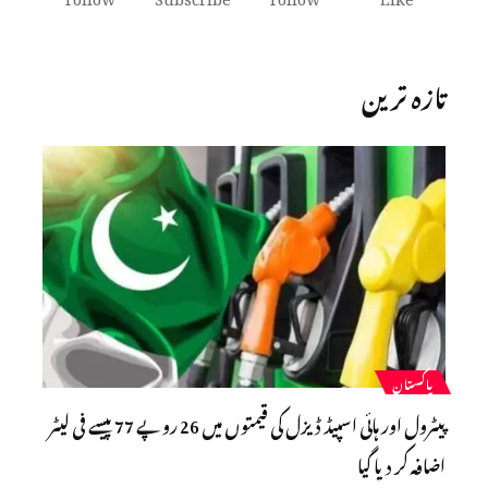
تازہ ترین
پاکستان
پیٹرول اور ہائی اسپیڈ ڈیزل کی قیمتوں میں 26 روپے 77 پیسے فی لیٹر
اضافہ کر دیا گیا