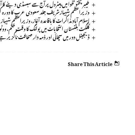
خیبر پختونخوا میں پیٹرول پرآج سے سبسڈی دینے کا آغ
وزیراعظم شہبازشریف جلد سعودی عرب کا دورہ 
اسلام آباد مذاکرات کا باقاعدہ آغاز، وزیراعظم شہ
گلگت بلتستان انتخابات میں پولنگ کا وقت ختم، وو
ڈیجیٹل دور میں سچائی اور ذمہ دار صحافت ناگزیر ہے،
Share This Article