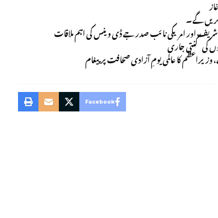
از
کریں گے۔
باز شریف اور امریکی نائب صدر جے ڈی وینس کی اہم ملاقات
ٹوں کی گنتی جاری
 وزیراعظم کا عالمی یومِ آزادی صحافت پر پیغام
Facebook