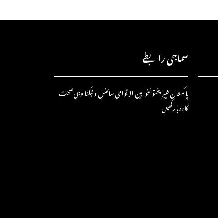
سماجی رابطے
پاکستان
خیبرپختونخوا
بین الاقوامی
سائنس و ٹیکنالوجی
صحت
کاروبار
کھیل