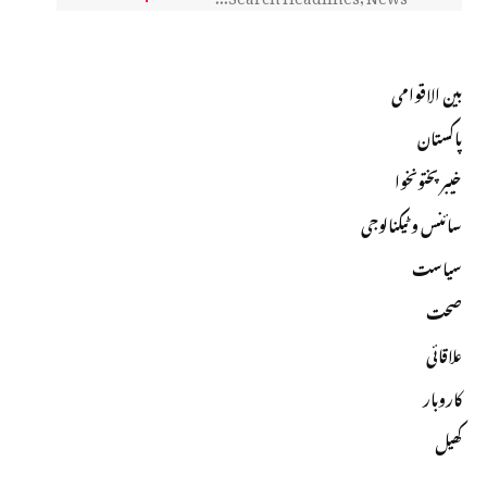
بین الاقوامی
پاکستان
خیبرپختونخوا
سائنس و ٹیکنالوجی
سیاست
صحت
علاقائی
کاروبار
کھیل