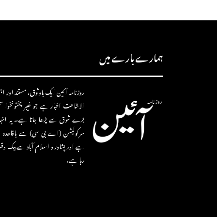
ہمارے بارے میں
روزنامہ آئین ایک باوثوق، مستند اور اہم 
الاشاعت اخبار ہے جو خیبر پختونخوا 
بڑے شوق سے پڑھا جاتا ہے۔ یہ اخب
سرکولیشن (اے بی سی) سے باقاعدہ ط
ہے اور پشاور و اسلام آباد سے بیک وق
رہا ہے،