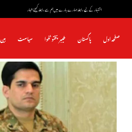
اشتہار کے لیے رابطہ
ہمارے بارے میں
ہم سے رابطہ کیجئے
اخبار
صفحہ اول
پاکستان
خیبرپختونخوا
سیاست
بین 