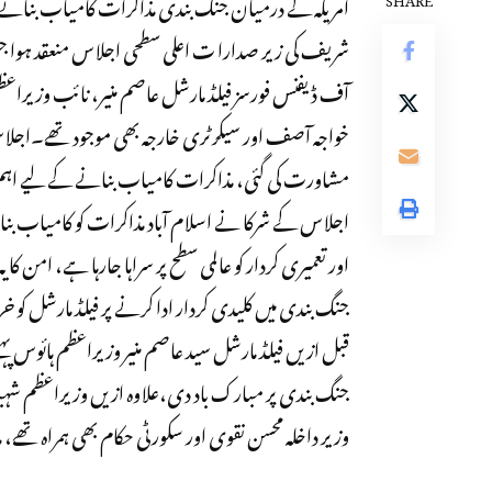
امریکہ کے درمیان جنگ بندی مذاکرات کامیاب بنانے ک
شریف کی زیر صدارا ت اعلی سطحی اجلاس منعقد ہوا
آف ڈیفنس فورسز فیلڈ مارشل عاصم منیر، نائب وزیراعظم 
خواجہ آصف اور سیکرٹری خارجہ بھی موجود تھے۔اجلا
مشاورت کی گئی، مذاکرات کامیاب بنانے کے لیے اہم 
اجلاس کے شرکا نے اسلام آباد مذاکرات کو کامیاب بنانے
اور تعمیری کردار کو عالمی سطح پر سراہا جارہا ہے، امن
جنگ بندی میں کلیدی کردار ادا کرنے پر فیلڈ مارشل کو 
قبل ازیں فیلڈ مارشل سید عاصم منیر وزیراعظم ہائوس پہ
جنگ بندی پر مبارک باد دی،علاوہ ازیں وزیراعظم شہب
وزیر داخلہ محسن نقوی اور سکورٹی حکام بھی ہمراہ تھے، 