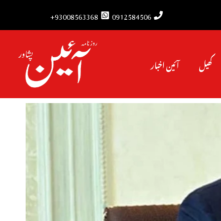
93008563368+
0912584506
کھیل
آئین اخبار