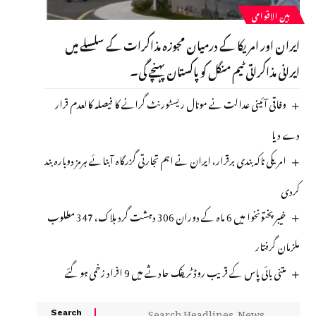
بین الاقوامی
ایران اور امریکا کے درمیان مجوزہ مذاکرات کے سلسلے میں
ایرانی مذاکراتی ٹیم منگل کو پاکستان پہنچے گی۔
وفاقی آئینی عدالت نے مونال ریسٹورنٹ گرانے کا فیصلہ کالعدم قرار
دے دیا
امریکی ناکہ بندی برقرار، ایران نے اہم تجارتی گزرگاہ آبنائے ہرمز دوبارہ بند
کردی
خیبرپختونخوا میں 6 ماہ کے دوران 306 دہشت گرد ہلاک، 347 مطلوب
ملزمان گرفتار
متنی بائی پاس کے قریب روڈ ٹریفک حادثے میں 9 افراد زخمی ہو گئے