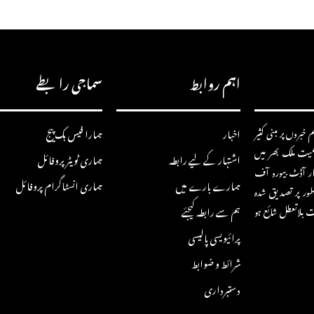
اہم روابط
سماجی رابطے
خبروں پر مبنی کثیر
اخبار
ہمارا فیس بک پیج
سمیت ملک بھر میں
اشتہار کے لیے رابطہ
ہماری ٹویٹر پروفائل
ار آڈٹ بیورو آف
ہمارے بارے میں
ہماری انسٹاگرام پروفائل
ور پر تصدیق شدہ
ہم سے رابطہ کیجئے
ت بلاتعطل شائع ہو
پرائیویسی پالیسی
شرائط و ضوابط
دستبرداری