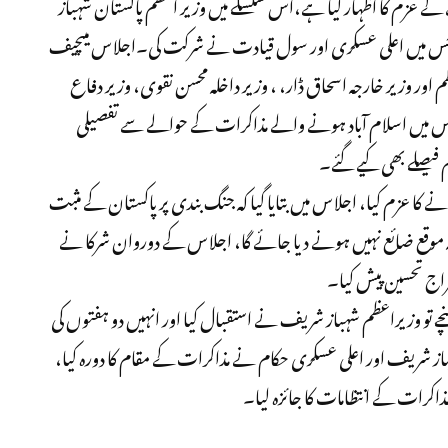
ے عزم کا اظہار کیا ہے،اس سلسلے میں وزیر اعظم پاکستان شہباز
 جس میں اعلی عسکری اور سول قیادت نے شرکت کی۔اجلاس میںچیف
اور وزیر خارجہ اسحاق ڈار، ، وزیر داخلہ محسن نقوی، وزیر دفاع
س میں اسلام آباد ہونے والے مذاکرات کے حوالے سے تفصیلی
فیصلے بھی کیے گئے۔
 کا عزم کیا، اجلاس میں بتایا گیا کہ جنگ بندی پر پاکستان کے مثبت
 کا یہ موقع ضائع نہیں ہونے دیا جائے گا، اجلاس کے دوروان شرکا نے
خراج تحسین پیش کیا۔
نچے تو وزیراعظم شہباز شریف نے استقبال کیا اور انہیں دو ہفتوں کی
از شریف اور اعلی عسکری حکام نے مذاکرات کے مقام کا دورہ کیا،
مذاکرات کے انتظامات کا جائزہ لیا۔