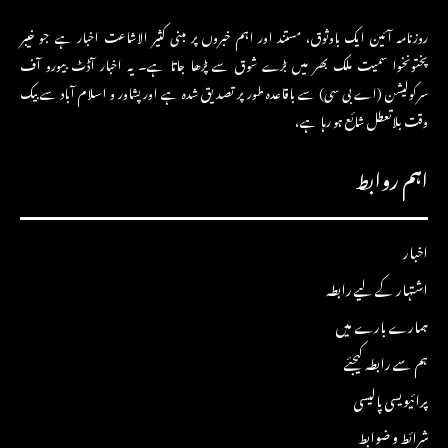
روزنامہ آئین ایک باوثوق، مستند اور اہم خبروں پر مبنی کثیر الاشاعت اخبار ہے جو خیبر
پختونخوا سمیت ملک بھر میں بڑے شوق سے پڑھا جاتا ہے۔ یہ اخبار آڈٹ بیورو آف
سرکولیشن (اے بی سی) سے باقاعدہ طور پر تصدیق شدہ ہے اور پشاور و اسلام آباد سے بیک
وقت بلاتعطل شائع ہو رہا ہے،
اہم روابط
اخبار
اشتہار کے لیے رابطہ
ہمارے بارے میں
ہم سے رابطہ کیجئے
پرائیویسی پالیسی
شرائط و ضوابط