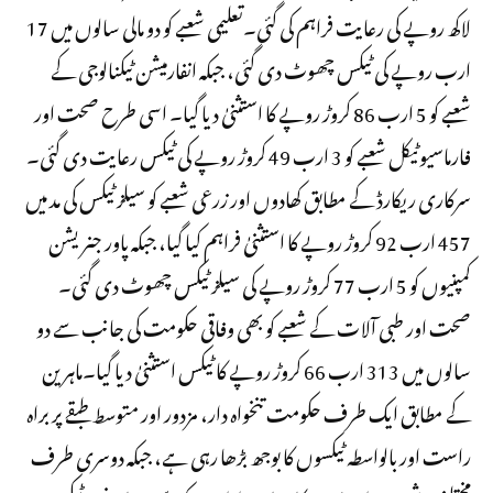
لاکھ روپے کی رعایت فراہم کی گئی۔تعلیمی شعبے کو دو مالی سالوں میں 17
ارب روپے کی ٹیکس چھوٹ دی گئی، جبکہ انفارمیشن ٹیکنالوجی کے
شعبے کو 5 ارب 86 کروڑ روپے کا استثنیٰ دیا گیا۔ اسی طرح صحت اور
فارماسیوٹیکل شعبے کو 3 ارب 49 کروڑ روپے کی ٹیکس رعایت دی گئی۔
سرکاری ریکارڈ کے مطابق کھادوں اور زرعی شعبے کو سیلز ٹیکس کی مد میں
457 ارب 92 کروڑ روپے کا استثنیٰ فراہم کیا گیا، جبکہ پاور جنریشن
کمپنیوں کو 5 ارب 77 کروڑ روپے کی سیلز ٹیکس چھوٹ دی گئی۔
صحت اور طبی آلات کے شعبے کو بھی وفاقی حکومت کی جانب سے دو
سالوں میں 313 ارب 66 کروڑ روپے کا ٹیکس استثنیٰ دیا گیا۔ماہرین
کے مطابق ایک طرف حکومت تنخواہ دار، مزدور اور متوسط طبقے پر براہ
راست اور بالواسطہ ٹیکسوں کا بوجھ بڑھا رہی ہے، جبکہ دوسری طرف