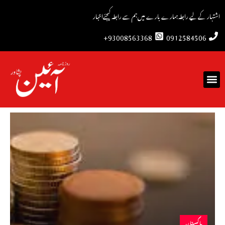
اشتہار کے لیے رابطہ
ہمارے بارے میں
ہم سے رابطہ کیجئے
اخبار
93008563368+
0912584506
پاکستان