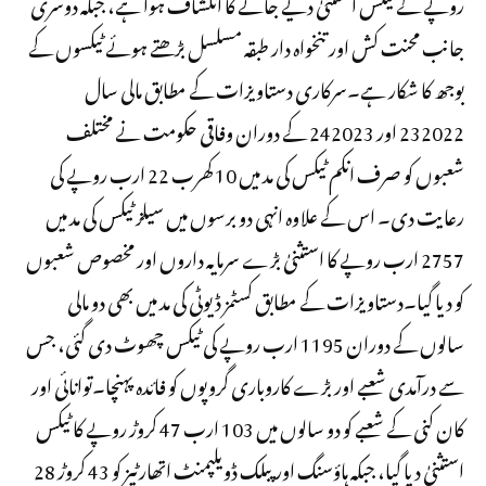
روپے کے ٹیکس استثنیٰ دیے جانے کا انکشاف ہوا ہے، جبکہ دوسری
جانب محنت کش اور تنخواہ دار طبقہ مسلسل بڑھتے ہوئے ٹیکسوں کے
بوجھ کا شکار ہے۔سرکاری دستاویزات کے مطابق مالی سال
2022ـ23 اور 2023ـ24 کے دوران وفاقی حکومت نے مختلف
شعبوں کو صرف انکم ٹیکس کی مد میں 10 کھرب 22 ارب روپے کی
رعایت دی۔ اس کے علاوہ انہی دو برسوں میں سیلز ٹیکس کی مد میں
2757 ارب روپے کا استثنیٰ بڑے سرمایہ داروں اور مخصوص شعبوں
کو دیا گیا۔دستاویزات کے مطابق کسٹمز ڈیوٹی کی مد میں بھی دو مالی
سالوں کے دوران 1195 ارب روپے کی ٹیکس چھوٹ دی گئی، جس
سے درآمدی شعبے اور بڑے کاروباری گروپوں کو فائدہ پہنچا۔توانائی اور
کان کنی کے شعبے کو دو سالوں میں 103 ارب 47 کروڑ روپے کا ٹیکس
استثنیٰ دیا گیا، جبکہ ہاؤسنگ اور پبلک ڈویلپمنٹ اتھارٹیز کو 43 کروڑ 28