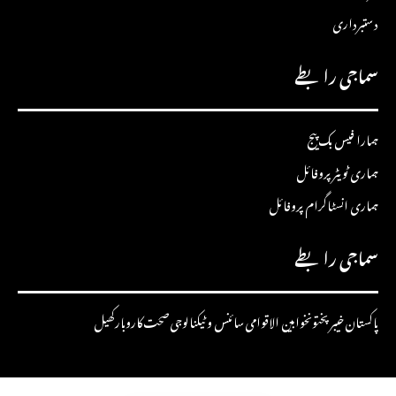
دستبرداری
سماجی رابطے
ہمارا فیس بک پیج
ہماری ٹویٹر پروفائل
ہماری انسٹاگرام پروفائل
سماجی رابطے
پاکستان
خیبرپختونخوا
بین الاقوامی
سائنس و ٹیکنالوجی
صحت
کاروبار
کھیل