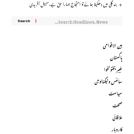
بند گلی میں دھکیلا جائے تو احتجاج ہمارا حق ہے،سہیل آفریدی
بین الاقوامی
پاکستان
خیبرپختونخوا
سائنس و ٹیکنالوجی
سیاست
صحت
علاقائی
کاروبار