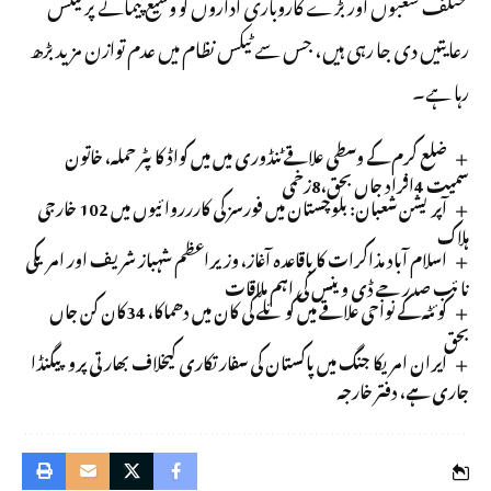
مختلف شعبوں اور بڑے کاروباری اداروں کو وسیع پیمانے پر ٹیکس
رعایتیں دی جا رہی ہیں، جس سے ٹیکس نظام میں عدم توازن مزید بڑھ
رہا ہے۔
ضلع کرم کے وسطی علاقے ٹنڈوری میں میں کواڈ کاپٹر حملہ، خاتون
سمیت 4افراد جاں بحق،8زخمی
آپریشن شعبان: بلوچستان میں فورسز کی کاررروائیوں میں 102 خارجی
ہلاک
اسلام آباد مذاکرات کا باقاعدہ آغاز، وزیراعظم شہباز شریف اور امریکی
نائب صدر جے ڈی وینس کی اہم ملاقات
کوئٹہ کے نواحی علاقے میں کوئلے کی کان میں دھماکا، 34کان کن جاں
بحق
ایران امریکا جنگ میں پاکستان کی سفارتکاری کیخلاف بھارتی پروپیگنڈا
جاری ہے، دفتر خارجہ