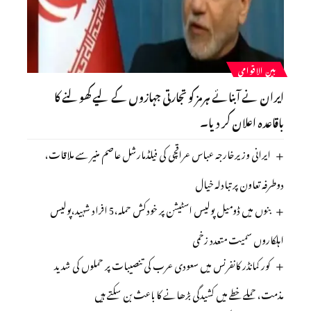
بین الاقوامی
ایران نے آبنائے ہرمز کو تجارتی جہازوں کے لیے کھولنے کا
باقاعدہ اعلان کر دیا۔
ایرانی وزیرخارجہ عباس عراقچی کی فیلڈمارشل عاصم منیر سے ملاقات،
دوطرفہ تعاون پر تبادلہ خیال
بنوں میں ڈومیل پولیس اسٹیشن پر خودکش حملہ،5 افراد شہید،پولیس
اہلکاروں سمیت متعدد زخمی
کور کمانڈر کانفرنس میں سعودی عرب کی تنصیبات پر حملوں کی شدید
مذمت، حملے خطے میں کشیدگی بڑھانے کا باعث بن سکتے ہیں