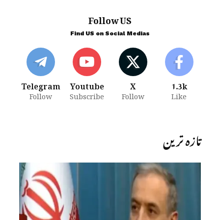
Follow US
Find US on Social Medias
Telegram
Youtube
X
1.3k
Follow
Subscribe
Follow
Like
تازہ ترین