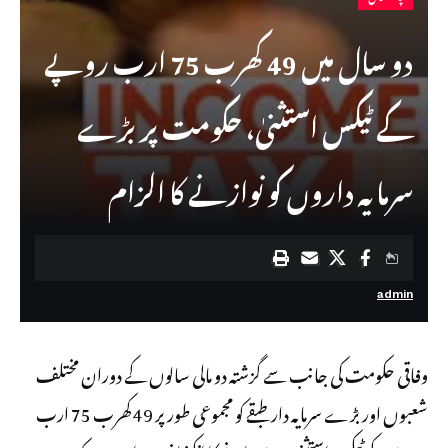
دو سال میں 49 کھرب 75 ارب روپے
کے ٹیکس استثنیٰ، حکومت پر بڑے
سرمایہ داروں کو نوازنے کا الزام
admin
وفاقی حکومت کی جانب سے گزشتہ دو مالی سالوں کے دوران مختلف
شعبوں اور بڑے سرمایہ دار طبقے کو مجموعی طور پر 49 کھرب 75 ارب