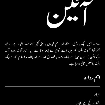
روزنامہ آئین ایک باوثوق، مستند اور اہم خبروں پر مبنی کثیر الاشاعت اخبار ہے جو خیبر
پختونخوا سمیت ملک بھر میں بڑے شوق سے پڑھا جاتا ہے۔ یہ اخبار آڈٹ بیورو آف
سرکولیشن (اے بی سی) سے باقاعدہ طور پر تصدیق شدہ ہے اور پشاور و اسلام آباد سے بیک
وقت بلاتعطل شائع ہو رہا ہے،
اہم روابط
اخبار
اشتہار کے لیے رابطہ