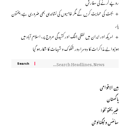
روپے کرنے کی سفارش
بجٹ کی حمایت کریں گے مگر خامیوں کی نشاندہی بھی ضروری ہے، پختون
یار
امریکہ اور ایران میں لفظی جنگ اور کشیدگی عروج پر، اسلام آباد میں
ہونیوالے مذاکرات کا دوسرا دور شکوک و شبہات کا شکار ہو گیا
بین الاقوامی
پاکستان
خیبرپختونخوا
سائنس و ٹیکنالوجی