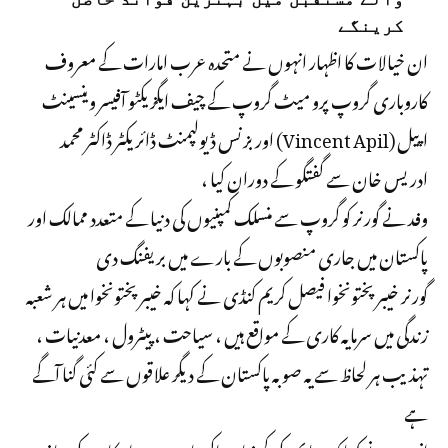
کرینگے
ان خیالات کا اظہار انہوں نے متحدہ عرب امارات کے معروف
کاروباری گروپ پرو میٹ گروپ کے چیف ایگزیکٹو آفیسر وینسینٹ
اپیل (Vincent Apil) اور بزنس ڈیولپمنٹ ڈائریکٹر ڈاکٹر محمد
ادریس خان سے گفتگو کے دوران کیا ،
وفد نے گورنر کو گروپ سے منسلک کمپنیوں کی دنیا کے متعدد ممالک اور
پاکستان میں جاری منصوبوں کے بارے میں بریفنگ دی
گورنر خیبرپختونخوا فیصل کریم کنڈی نے کہا کہ خیبرپختونخوا میں ہر شعبہ
زندگی میں سرمایہ کاری کے مواقع ہیں ، سیاحت ، پیٹرول ، معدنیات ،
تہذیب ہر لحاظ سے یہ صوبہ پاکستان کے دیگر علاقوں سے کئی گنا آگے
ہے