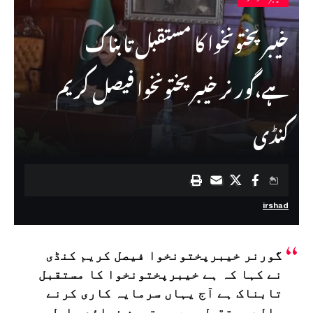
خیبرپختونخوا کا مستقبل تابناک
ہے،گورنر خیبر پختونخوا فیصل کریم
کنڈی
irshad
گورنر خیبرپختونخوا فیصل کریم کنڈی
نے کہا کہ ہے خیبرپختونخوا کا مستقبل
تابناک ہے آج یہاں سرمایہ کاری کرنے
والے مستقبل میں بہترین فوائد حاصل