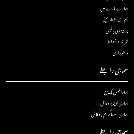
ہمارے بارے میں
ہم سے رابطہ کیجئے
پرائیویسی پالیسی
شرائط و ضوابط
دستبرداری
سماجی رابطے
ہمارا فیس بک پیج
ہماری ٹویٹر پروفائل
ہماری انسٹاگرام پروفائل
سماجی رابطے