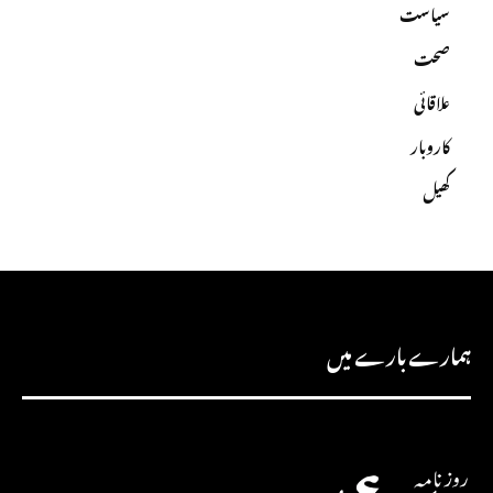
سیاست
صحت
علاقائی
کاروبار
کھیل
ہمارے بارے میں