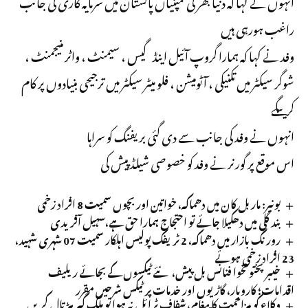
انہوں نے کہا کہ دنیا بھر کی کمپنیاں پاکستان میں سرمایہ کاری کی جانب
راغب ہورہی ہیں
وفد نے کہا کہ ہمارا گروپ آئیل اینڈ گیس ، سیمنٹ ، واٹر منیجمنٹ ،
شوگر سیکٹر میں تکنیکی ، آٹومیشن ، فلو میٹر سیکٹر میں ترجیحی بنیادوں پر کام
کریںگے
انہوں نے وفد کی جانب سے دی گئی بریفنگ کو سراہا
اس موقع پر گورنر نے وفد کو خصوصی شیلڈ پیش کی
بونیر: ماربل کان میں دھماکہ، خواتین اور بچوں سمیت 8 افراد زخمی
بند گلی میں دھکیلا جائے تو احتجاج ہمارا حق ہے،سہیل آفریدی
رورنگ بازار میں دھماکہ، 2 ٹریفک پولیس اہلکار سمیت 07 شہری شہید،
23 افراد زخمی ہوئے
خیبرپختونخوا فنانس بل پیش، نئے ٹیکسوں کے بجائے ریلیف
اقدامات؛ کاروبار، گاڑیوں اور خدمات پر ٹیکس شرحیں مقرر
وکلاء کو مزاحمت کا پیغام، شفاف ٹرائل نہ ہوا تو ملک گیر ہڑتال کریں