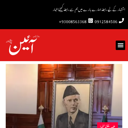
اشتہار کے لیے رابطہ
ہمارے بارے میں
ہم سے رابطہ کیجئے
اخبار
93008563368+
0912584506
خیبرپختونخوا