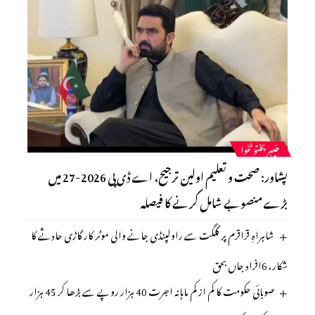
خیبرپختونخوا
پشاور: صحت و تعلیم اولین ترجیح، اے ڈی پی 2026-27 میں
بڑے منصوبے شامل کرنے کا فیصلہ
شاہراہِ قراقرم پر گلگت سے راولپنڈی جانے والی موٹر کار گاڑی حادثے کا
شکار، 6افراد جاں بحق
صوبائی حکومت کا کم از کم ماہانہ اجرت 40 ہزار روپے سے بڑھا کر 45 ہزار