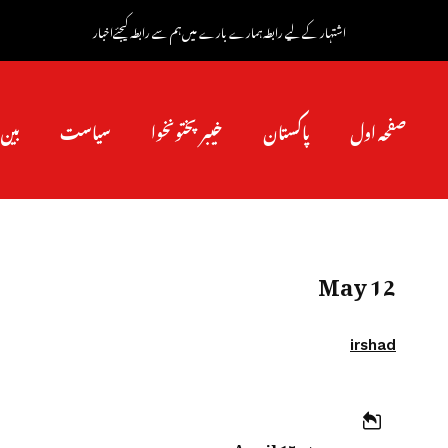
اشتہار کے لیے رابطہ
ہمارے بارے میں
ہم سے رابطہ کیجئے
اخبار
صفحہ اول
پاکستان
خیبرپختونخوا
سیاست
بین 
12 May
irshad
15 April