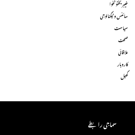
خیبرپختونخوا
سائنس و ٹیکنالوجی
سیاست
صحت
علاقائی
کاروبار
کھیل
سماجی رابطے