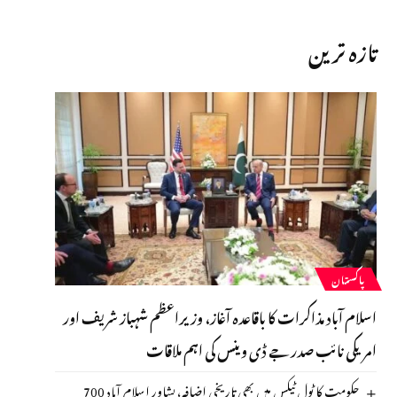
تازہ ترین
پاکستان
اسلام آباد مذاکرات کا باقاعدہ آغاز، وزیراعظم شہباز شریف اور
امریکی نائب صدر جے ڈی وینس کی اہم ملاقات
حکومت کا ٹول ٹیکس میں بھی تاریخی اضافہ، پشاور اسلام آباد 700