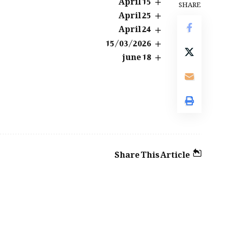
SHARE
25 April
24 April
15/03/2026
18 june
Share This Article