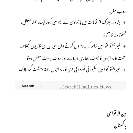
روپے مقرر
پشاور: میٹرک امتحانات میں بائیولوجی کے ایم سی کیوز لیک، عملہ معطل،
تحقیقات کا آغاز
خیبر پختو نخوا میں زائد کرایہ وصول کرنے والی سی این جی گاڑیوں کیخلاف
سخت کاروائیوں کا فیصلہ، بھاری جرمانے اور روٹ پرمٹ معطل ہوگا
خیبرپختونخوا میں سکیورٹی فورسز کی بڑی کارروائیاں، 23 دہشت گرد ہلاک
بین الاقوامی
پاکستان