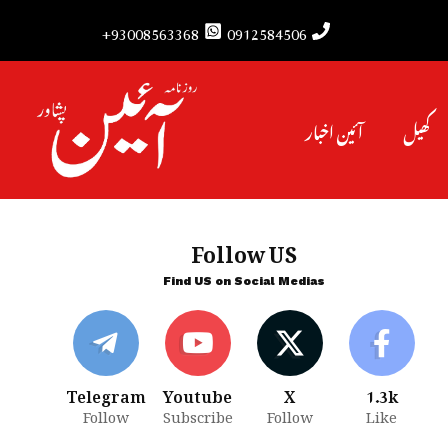
93008563368+
0912584506
کھیل
آئین اخبار
Follow US
Find US on Social Medias
Telegram
Youtube
X
1.3k
Follow
Subscribe
Follow
Like