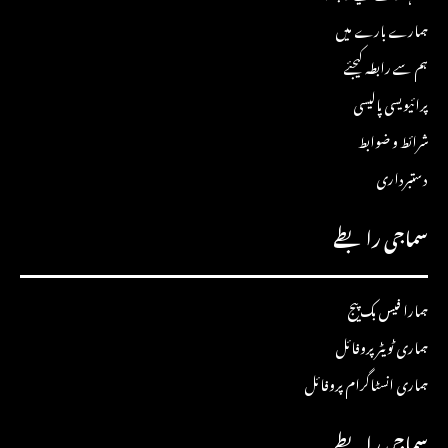
ہمارے بارے میں
ہم سے رابطہ کیجئے
پرائیویسی پالیسی
شرائط و ضوابط
دستبرداری
سماجی رابطے
ہمارا فیس بک پیج
ہماری ٹویٹر پروفائل
ہماری انسٹاگرام پروفائل
سماجی رابطے