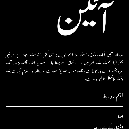
روزنامہ آئین ایک باوثوق، مستند اور اہم خبروں پر مبنی کثیر الاشاعت اخبار ہے جو خیبر
پختونخوا سمیت ملک بھر میں بڑے شوق سے پڑھا جاتا ہے۔ یہ اخبار آڈٹ بیورو آف
سرکولیشن (اے بی سی) سے باقاعدہ طور پر تصدیق شدہ ہے اور پشاور و اسلام آباد سے بیک
وقت بلاتعطل شائع ہو رہا ہے،
اہم روابط
اخبار
اشتہار کے لیے رابطہ