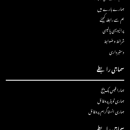
ہمارے بارے میں
ہم سے رابطہ کیجئے
پرائیویسی پالیسی
شرائط و ضوابط
دستبرداری
سماجی رابطے
ہمارا فیس بک پیج
ہماری ٹویٹر پروفائل
ہماری انسٹاگرام پروفائل
سماجی رابطے