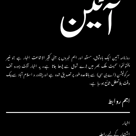
روزنامہ آئین ایک باوثوق، مستند اور اہم خبروں پر مبنی کثیر الاشاعت اخبار ہے جو خیبر
پختونخوا سمیت ملک بھر میں بڑے شوق سے پڑھا جاتا ہے۔ یہ اخبار آڈٹ بیورو آف
سرکولیشن (اے بی سی) سے باقاعدہ طور پر تصدیق شدہ ہے اور پشاور و اسلام آباد سے بیک
وقت بلاتعطل شائع ہو رہا ہے،
اہم روابط
اخبار
اشتہار کے لیے رابطہ