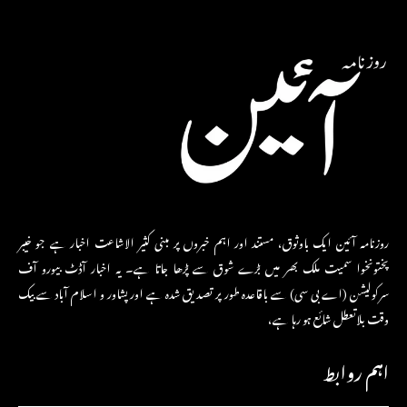
روزنامہ آئین ایک باوثوق، مستند اور اہم خبروں پر مبنی کثیر الاشاعت اخبار ہے جو خیبر
پختونخوا سمیت ملک بھر میں بڑے شوق سے پڑھا جاتا ہے۔ یہ اخبار آڈٹ بیورو آف
سرکولیشن (اے بی سی) سے باقاعدہ طور پر تصدیق شدہ ہے اور پشاور و اسلام آباد سے بیک
وقت بلاتعطل شائع ہو رہا ہے،
اہم روابط