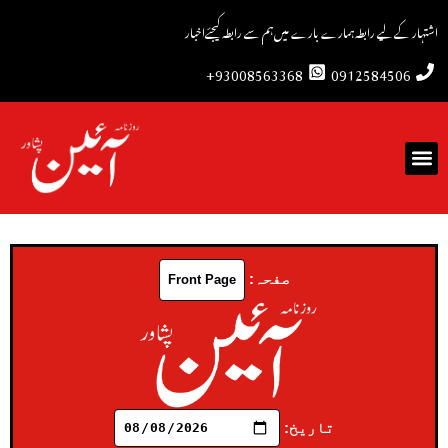
اشتہار کے لیے رابطہ
ہمارے بارے میں
ہم سے رابطہ کیجئے
اخبار
93008563368+
0912584506
صفحہ:
تاریخ: