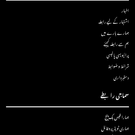
اخبار
اشتہار کے لیے رابطہ
ہمارے بارے میں
ہم سے رابطہ کیجئے
پرائیویسی پالیسی
شرائط و ضوابط
دستبرداری
سماجی رابطے
ہمارا فیس بک پیج
ہماری ٹویٹر پروفائل